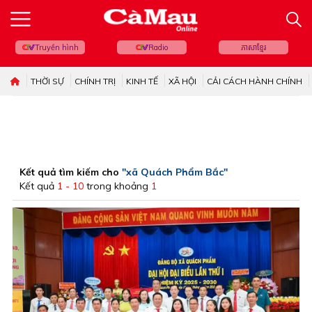
Truyền hình
Radio
ភាសាខ្មែរ
THỜI SỰ
CHÍNH TRỊ
KINH TẾ
XÃ HỘI
CẢI CÁCH HÀNH CHÍNH
Kết quả tìm kiếm cho
"xã Quách Phẩm Bắc"
Kết quả
1 - 10
trong khoảng
1