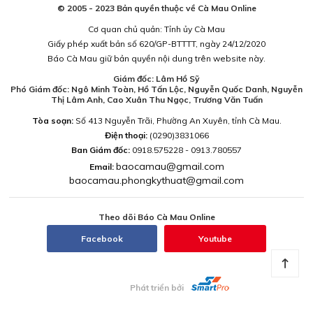
© 2005 - 2023 Bản quyền thuộc về Cà Mau Online
Cơ quan chủ quản: Tỉnh ủy Cà Mau
Giấy phép xuất bản số 620/GP-BTTTT, ngày 24/12/2020
Báo Cà Mau giữ bản quyền nội dung trên website này.
Giám đốc: Lâm Hồ Sỹ
Phó Giám đốc: Ngô Minh Toàn, Hồ Tấn Lộc, Nguyễn Quốc Danh, Nguyễn
Thị Lâm Anh, Cao Xuân Thu Ngọc, Trương Văn Tuấn
Tòa soạn:
Số 413 Nguyễn Trãi, Phường An Xuyên, tỉnh Cà Mau.
Điện thoại:
(0290)3831066
Ban Giám đốc:
0918.575228 - 0913.780557
baocamau@gmail.com
Email:
baocamau.phongkythuat@gmail.com
Theo dõi Báo Cà Mau Online
Facebook
Youtube
Phát triển bởi