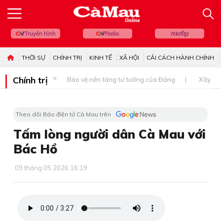
Truyền hình
Radio
ភាសាខ្មែរ
THỜI SỰ
CHÍNH TRỊ
KINH TẾ
XÃ HỘI
CẢI CÁCH HÀNH CHÍNH
Chính trị
Bảo vệ nền tảng tư tưởng của Đảng
Xây dự
Theo dõi Báo điện tử Cà Mau trên
Tấm lòng người dân Cà Mau với
Bác Hồ
09 tháng 05 2026 16:19