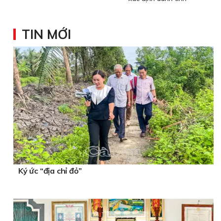
TIN MỚI
Ký ức “địa chỉ đỏ”