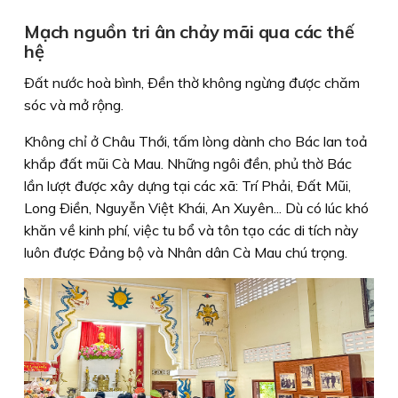
Mạch nguồn tri ân chảy mãi qua các thế
hệ
Ðất nước hoà bình, Ðền thờ không ngừng được chăm
sóc và mở rộng.
Không chỉ ở Châu Thới, tấm lòng dành cho Bác lan toả
khắp đất mũi Cà Mau. Những ngôi đền, phủ thờ Bác
lần lượt được xây dựng tại các xã: Trí Phải, Ðất Mũi,
Long Ðiền, Nguyễn Việt Khái, An Xuyên... Dù có lúc khó
khăn về kinh phí, việc tu bổ và tôn tạo các di tích này
luôn được Ðảng bộ và Nhân dân Cà Mau chú trọng.