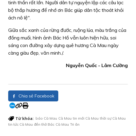
tinh thần rất lớn. Người dân tự nguyện lập các câu lạc
bộ thắp hương để nhớ ơn Bác giúp dân tộc thoát khỏi
ách nô lệ".
Giữa sắc xanh của rừng đước, ruộng lúa, màu trắng của
đồng muối, hình ảnh Bác Hồ vẫn luôn hiện hữu, soi
sáng con đường xây dựng quê hương Cà Mau ngày
càng giàu đẹp, văn minh./.
Nguyễn Quốc - Lâm Cường
Chia sẻ Facebook
Từ khóa:
báo Cà Mau
Cà Mau
tin mới Cà Mau
thời sự Cà Mau
tin tức Cà Mau
đền thờ Bác
Cà Mau
Tri ân