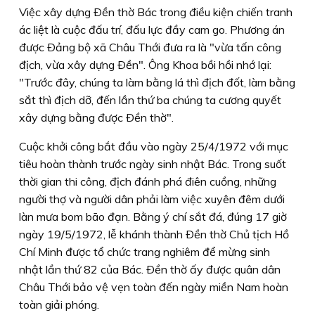
Việc xây dựng Ðền thờ Bác trong điều kiện chiến tranh
ác liệt là cuộc đấu trí, đấu lực đầy cam go. Phương án
được Ðảng bộ xã Châu Thới đưa ra là "vừa tấn công
địch, vừa xây dựng Ðền". Ông Khoa bồi hồi nhớ lại:
"Trước đây, chúng ta làm bằng lá thì địch đốt, làm bằng
sắt thì địch dỡ, đến lần thứ ba chúng ta cương quyết
xây dựng bằng được Ðền thờ".
Cuộc khởi công bắt đầu vào ngày 25/4/1972 với mục
tiêu hoàn thành trước ngày sinh nhật Bác. Trong suốt
thời gian thi công, địch đánh phá điên cuồng, những
người thợ và người dân phải làm việc xuyên đêm dưới
làn mưa bom bão đạn. Bằng ý chí sắt đá, đúng 17 giờ
ngày 19/5/1972, lễ khánh thành Ðền thờ Chủ tịch Hồ
Chí Minh được tổ chức trang nghiêm để mừng sinh
nhật lần thứ 82 của Bác. Ðền thờ ấy được quân dân
Châu Thới bảo vệ vẹn toàn đến ngày miền Nam hoàn
toàn giải phóng.