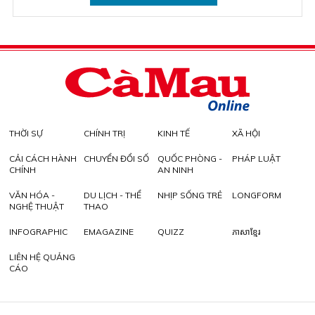
THỜI SỰ
CHÍNH TRỊ
KINH TẾ
XÃ HỘI
CẢI CÁCH HÀNH
CHUYỂN ĐỔI SỐ
QUỐC PHÒNG -
PHÁP LUẬT
CHÍNH
AN NINH
VĂN HÓA -
DU LỊCH - THỂ
NHỊP SỐNG TRẺ
LONGFORM
NGHỆ THUẬT
THAO
INFOGRAPHIC
EMAGAZINE
QUIZZ
ភាសាខ្មែរ
LIÊN HỆ QUẢNG
CÁO