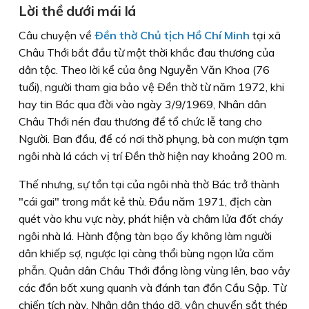
Lời thề dưới mái lá
Câu chuyện về
Ðền thờ Chủ tịch Hồ Chí Minh
tại xã
Châu Thới bắt đầu từ một thời khắc đau thương của
dân tộc. Theo lời kể của ông Nguyễn Văn Khoa (76
tuổi), người tham gia bảo vệ Ðền thờ từ năm 1972, khi
hay tin Bác qua đời vào ngày 3/9/1969, Nhân dân
Châu Thới nén đau thương để tổ chức lễ tang cho
Người. Ban đầu, để có nơi thờ phụng, bà con mượn tạm
ngôi nhà lá cách vị trí Ðền thờ hiện nay khoảng 200 m.
Thế nhưng, sự tồn tại của ngôi nhà thờ Bác trở thành
"cái gai" trong mắt kẻ thù. Ðầu năm 1971, địch càn
quét vào khu vực này, phát hiện và châm lửa đốt cháy
ngôi nhà lá. Hành động tàn bạo ấy không làm người
dân khiếp sợ, ngược lại càng thổi bùng ngọn lửa căm
phẫn. Quân dân Châu Thới đồng lòng vùng lên, bao vây
các đồn bốt xung quanh và đánh tan đồn Cầu Sập. Từ
chiến tích này, Nhân dân tháo dỡ, vận chuyển sắt thép