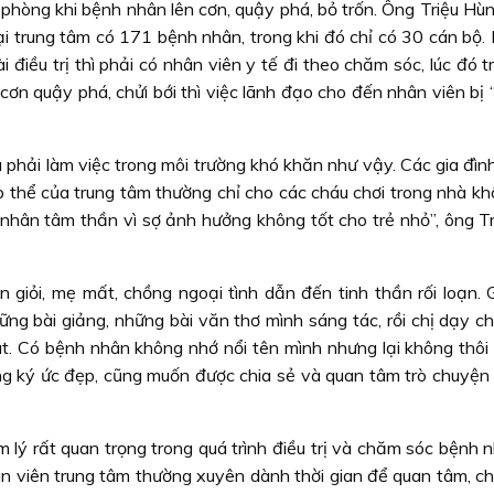
 phòng khi bệnh nhân lên cơn, quậy phá, bỏ trốn. Ông Triệu Hù
ại trung tâm có 171 bệnh nhân, trong khi đó chỉ có 30 cán bộ.
điều trị thì phải có nhân viên y tế đi theo chăm sóc, lúc đó 
 cơn quậy phá, chửi bới thì việc lãnh đạo cho đến nhân viên bị
phải làm việc trong môi trường khó khăn như vậy. Các gia đình
p thể của trung tâm thường chỉ cho các cháu chơi trong nhà k
h nhân tâm thần vì sợ ảnh hưởng không tốt cho trẻ nhỏ”, ông T
n giỏi, mẹ mất, chồng ngoại tình dẫn đến tinh thần rối loạn. 
ững bài giảng, những bài văn thơ mình sáng tác, rồi chị dạy c
t. Có bệnh nhân không nhớ nổi tên mình nhưng lại không thôi
g ký ức đẹp, cũng muốn được chia sẻ và quan tâm trò chuyện
m lý rất quan trọng trong quá trình điều trị và chăm sóc bệnh
ân viên trung tâm thường xuyên dành thời gian để quan tâm, ch