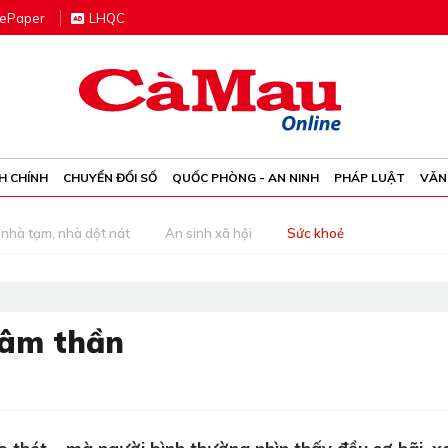
e
P
aper
LHQC
H CHÍNH
CHUYỂN ĐỔI SỐ
QUỐC PHÒNG - AN NINH
PHÁP LUẬT
VĂN
nhà tạm, nhà dột nát
An sinh xã hội
Sức khoẻ
tâm thần