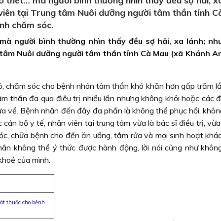
 thét… mà người bình thường nhìn thấy đều sợ hãi, xa
viên tại Trung tâm Nuôi dưỡng người tâm thần tỉnh 
ình chăm sóc.
mà người bình thường nhìn thấy đều sợ hãi, xa lánh; n
g tâm Nuôi dưỡng người tâm thần tỉnh Cà Mau (xã Khánh A
, chăm sóc cho bệnh nhân tâm thần khó khăn hơn gấp trăm lầ
âm thần đã qua điều trị nhiều lần nhưng không khỏi hoặc các đ
ưa về. Bệnh nhân đến đây đa phần là không thể phục hồi, không
án bộ y tế, nhân viên tại trung tâm vừa là bác sĩ điều trị, vừa
sóc, chữa bệnh cho đến ăn uống, tắm rửa và mọi sinh hoạt khác
hân không thể ý thức được hành động, lời nói cũng như không
 khoẻ của mình.
át thuốc cho bệnh