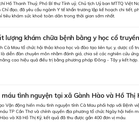
chí Hồ Thanh Thuỷ, Phó Bí thư Tỉnh uỷ, Chủ tịch Uỷ ban MTTQ Việt N
Chỉ đạo, đã yêu cầu ngành Y tế khẩn trương lập kế hoạch chi tiết, p
 tiêu khám sức khoẻ toàn dân trong thời gian sớm nhất.
t lượng khám chữa bệnh bằng y học cổ truyề
nh Cà Mau tổ chức hội thảo khoa học và đào tạo liên tục y, dược cổ tr
 là diễn đàn chuyên môn nhằm đánh giá, chia sẻ các nghiên cứu ứn
 nâng cao hiệu quả điều trị bằng phương pháp Đông - Tây y kết hợp.
n máu tình nguyện tại xã Gành Hào và Hồ Thị 
ạo Vận động hiến máu tình nguyện tỉnh Cà Mau phối hợp với Bệnh vi
máu TP Cần Thơ và chính quyền địa phương tổ chức Ngày hội hiến m
Hào và Xã Hồ Thị Kỷ; kết quả đã thu được gần 400 đơn vị máu.