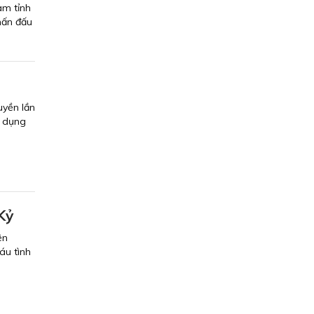
am tỉnh
hấn đấu
n
uyền lần
g dụng
Kỷ
ện
áu tình