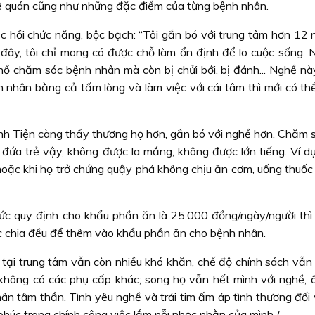
uê quán cũng như những đặc điểm của từng bệnh nhân.
 hồi chức năng, bộc bạch: “Tôi gắn bó với trung tâm hơn 12 
đây, tôi chỉ mong có được chỗ làm ổn định để lo cuộc sống. N
hổ chăm sóc bệnh nhân mà còn bị chửi bới, bị đánh... Nghề này
h nhân bằng cả tấm lòng và làm việc với cái tâm thì mới có th
anh Tiện càng thấy thương họ hơn, gắn bó với nghề hơn. Chăm 
ứa trẻ vậy, không được la mắng, không được lớn tiếng. Ví dụ
hoặc khi họ trở chứng quậy phá không chịu ăn cơm, uống thuốc 
ức quy định cho khẩu phần ăn là 25.000 đồng/ngày/người thì 
c chia đều để thêm vào khẩu phần ăn cho bệnh nhân.
 tại trung tâm vẫn còn nhiều khó khăn, chế độ chính sách vẫn
 không có các phụ cấp khác; song họ vẫn hết mình với nghề,
hân tâm thần. Tình yêu nghề và trái tim ấm áp tình thương đối
phúc trong chính công việc lắm nỗi nhọc nhằn của mình./.