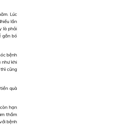
năm. Lúc
hiều lần
 là phải
ể gắn bó
sóc bệnh
 như khi
thì cũng
tiền quà
 còn hạn
 âm thầm
 với bệnh