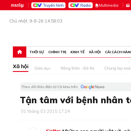
ភាសាខ្មែរ
Truyền hình
Radio
M
ultimedia
Chủ nhật, 9-8-26 14:58:03
THỜI SỰ
CHÍNH TRỊ
KINH TẾ
XÃ HỘI
CẢI CÁCH HÀN
Xã hội
Giáo dục
Nông thôn - Đô thị
Chung tay xoá 
Theo dõi Báo điện tử Cà Mau trên
Tận tâm với bệnh nhân 
01 tháng 03 2015 17:24