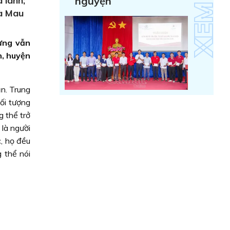
 lánh;
nguyện
Cà Mau
hưng vẫn
n, huyện
n. Trung
ối tượng
 thể trở
 là người
, họ đều
 thể nói