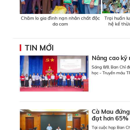
Chăm lo gia đình nạn nhân chất độc
Trại huấn l
da cam
hệ kế thừ
TIN MỚI
Nâng cao kỹ 
Sáng 8/8, Ban Chỉ đ
học - Truyền máu T
Cà Mau đứng 
đạt hơn 65%
Tại cuộc họp Ban Ch