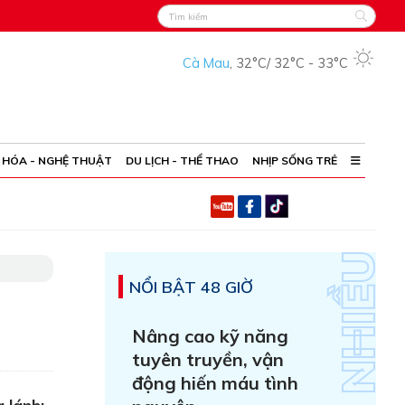
Cà Mau
,
32°C
/
32°C
-
33°C
 HÓA - NGHỆ THUẬT
DU LỊCH - THỂ THAO
NHỊP SỐNG TRẺ
NỔI BẬT 48 GIỜ
Nâng cao kỹ năng
tuyên truyền, vận
động hiến máu tình