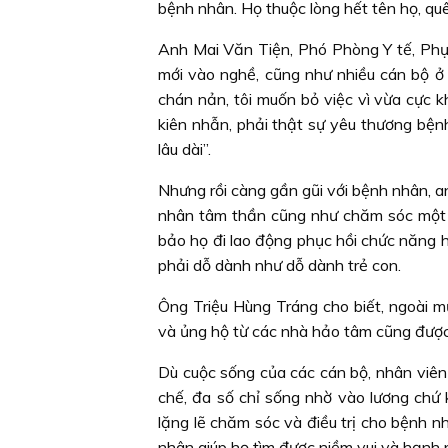
bệnh nhân. Họ thuộc lòng hết tên họ, q
Anh Mai Văn Tiện, Phó Phòng Y tế, Phục
mới vào nghề, cũng như nhiều cán bộ ở 
chán nản, tôi muốn bỏ việc vì vừa cực k
kiên nhẫn, phải thật sự yêu thương bện
lâu dài”.
Nhưng rồi càng gần gũi với bệnh nhân, 
nhân tâm thần cũng như chăm sóc một đ
bảo họ đi lao động phục hồi chức năng 
phải dỗ dành như dỗ dành trẻ con.
Ông Triệu Hùng Tráng cho biết, ngoài m
và ủng hộ từ các nhà hảo tâm cũng đượ
Dù cuộc sống của các cán bộ, nhân viên
chế, đa số chỉ sống nhờ vào lương chứ
lặng lẽ chăm sóc và điều trị cho bệnh n
nhân giúp họ tìm được niềm vui và hạnh 