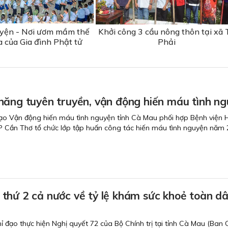
uyện - Nơi ươm mầm thế
Khởi công 3 cầu nông thôn tại xã T
a của Gia đình Phật tử
Phải
năng tuyên truyền, vận động hiến máu tình n
ạo Vận động hiến máu tình nguyện tỉnh Cà Mau phối hợp Bệnh viện 
P Cần Thơ tổ chức lớp tập huấn công tác hiến máu tình nguyện năm 
thứ 2 cả nước về tỷ lệ khám sức khoẻ toàn dâ
ỉ đạo thực hiện Nghị quyết 72 của Bộ Chính trị tại tỉnh Cà Mau (Ban 