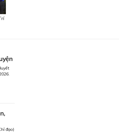
rí
guyện
Huyết
2026.
n,
Chỉ đạo)