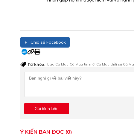
Chia sẻ Facebook
Từ khóa:
báo Cà Mau
Cà Mau
tin mới Cà Mau
thời sự Cà M
Ý KIẾN BẠN ĐỌC (0)