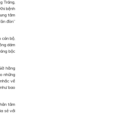
ng Tráng,
 Khi bệnh
trung tâm
 “ăn đòn”
 cán bộ,
hông dám
ráng bộc
Giờ hằng
ho những
 nhắc về
 như bao
 nhân tâm
ia sẻ với