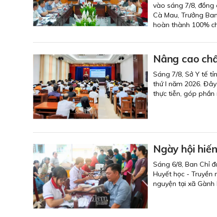
vào sáng 7/8, đồng 
Cà Mau, Trưởng Ban 
hoàn thành 100% chỉ
Nâng cao chấ
Sáng 7/8, Sở Y tế tỉ
thứ I năm 2026. Đây
thực tiễn, góp phần
Ngày hội hiế
Sáng 6/8, Ban Chỉ đ
Huyết học - Truyền 
nguyện tại xã Gành 