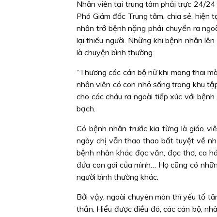
Nhân viên tại trung tâm phải trực 24/24
Phó Giám đốc Trung tâm, chia sẻ, hiện t
nhân trở bệnh nặng phải chuyển ra ngoài 
lại thiếu người. Những khi bệnh nhân lên
là chuyện bình thường.
“Thương các cán bộ nữ khi mang thai mà 
nhân viên có con nhỏ sống trong khu tậ
cho các cháu ra ngoài tiếp xúc với bện
bạch.
Có bệnh nhân trước kia từng là giáo viê
ngày chị vẫn thao thao bất tuyệt về nh
bệnh nhân khác đọc văn, đọc thơ, ca há
đứa con gái của mình… Họ cũng có nhữn
người bình thường khác.
Bởi vậy, ngoài chuyên môn thì yếu tố tâ
thần. Hiểu được điều đó, các cán bộ, nh