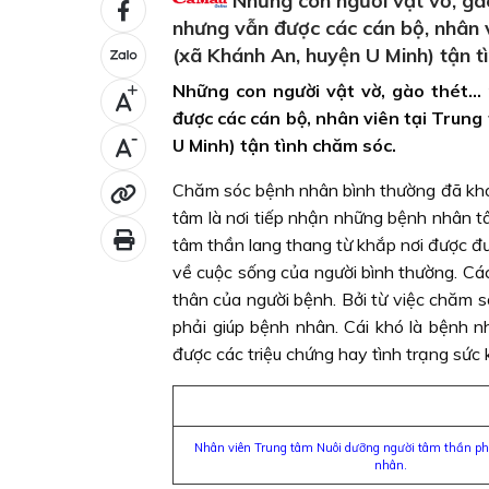
Những con người vật vờ, gào
nhưng vẫn được các cán bộ, nhân 
(xã Khánh An, huyện U Minh) tận t
Những con người vật vờ, gào thét… 
+
được các cán bộ, nhân viên tại Trun
-
U Minh) tận tình chăm sóc.
Chăm sóc bệnh nhân bình thường đã khó
tâm là nơi tiếp nhận những bệnh nhân t
tâm thần lang thang từ khắp nơi được đ
về cuộc sống của người bình thường. Các c
thân của người bệnh. Bởi từ việc chăm 
phải giúp bệnh nhân. Cái khó là bệnh n
được các triệu chứng hay tình trạng sức
Nhân viên Trung tâm Nuôi dưỡng người tâm thần ph
nhân.