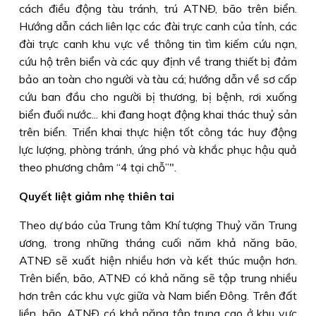
cách điều động tàu tránh, trú ATNÐ, bão trên biển.
Hướng dẫn cách liên lạc các đài trực canh của tỉnh, các
đài trực canh khu vực về thông tin tìm kiếm cứu nạn,
cứu hộ trên biển và các quy định về trang thiết bị đảm
bảo an toàn cho người và tàu cá; hướng dẫn về sơ cấp
cứu ban đầu cho người bị thương, bị bệnh, rơi xuống
biển đuối nước... khi đang hoạt động khai thác thuỷ sản
trên biển. Triển khai thực hiện tốt công tác huy động
lực lượng, phòng tránh, ứng phó và khắc phục hậu quả
theo phương châm “4 tại chỗ”".
Quyết liệt giảm nhẹ thiên tai
Theo dự báo của Trung tâm Khí tượng Thuỷ văn Trung
ương, trong những tháng cuối năm khả năng bão,
ATNÐ sẽ xuất hiện nhiều hơn và kết thúc muộn hơn.
Trên biển, bão, ATNÐ có khả năng sẽ tập trung nhiều
hơn trên các khu vực giữa và Nam biển Ðông. Trên đất
liền, bão, ATNÐ có khả năng tập trung cao ở khu vực