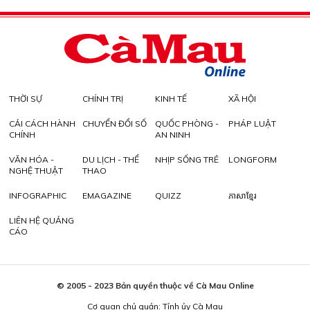
THỜI SỰ
CHÍNH TRỊ
KINH TẾ
XÃ HỘI
CẢI CÁCH HÀNH
CHUYỂN ĐỔI SỐ
QUỐC PHÒNG -
PHÁP LUẬT
CHÍNH
AN NINH
VĂN HÓA -
DU LỊCH - THỂ
NHỊP SỐNG TRẺ
LONGFORM
NGHỆ THUẬT
THAO
INFOGRAPHIC
EMAGAZINE
QUIZZ
ភាសាខ្មែរ
LIÊN HỆ QUẢNG
CÁO
© 2005 - 2023 Bản quyền thuộc về Cà Mau Online
Cơ quan chủ quản: Tỉnh ủy Cà Mau