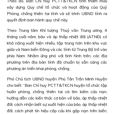
Theo đó, Ban Chỉ huy PCTT&TKCN tỉnh tham mưu
xây dựng Quy chế tổ chức và hoạt động của Quỹ
Phòng, chống thiên tai tỉnh và sẽ trình UBND tỉnh ra
quyết định ban hành quy chế này.
Theo Trung tâm Khí tượng Thuỷ văn Trung ương, 4
tháng cuối năm, bão và áp thấp nhiệt đới (ATNÐ) có
khả năng xuất hiện nhiều, tập trung hơn trên khu vực
giữa và Nam biển Ðông và các tỉnh từ Trung Bộ trở vào
phía Nam. Nhằm ứng phó với tình hình trên, các địa
phương trên địa bàn tỉnh đã chuẩn bị sẵn sàng các
phương án triển khai phòng, chống.
Phó Chủ tịch UBND huyện Phú Tân Trần Minh Huyện
cho biết: “Ban Chỉ huy PCTT&TKCN huyện tổ chức tập
huấn phòng, chống thiên tai và tìm kiếm cứu nạn;
hướng dẫn các kiến thức cơ bản về bão, áp thấp nhiệt
đới; cách nhận biết sự xuất hiện của bão, áp thấp nhiệt
đới; cách phát tín hiệu cấp cứu khi gặp nạn trên biển;