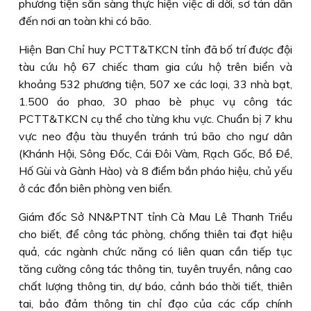
phương tiện sẵn sàng thực hiện việc di dời, sơ tán dân
đến nơi an toàn khi có bão.
Hiện Ban Chỉ huy PCTT&TKCN tỉnh đã bố trí được đội
tàu cứu hộ 67 chiếc tham gia cứu hộ trên biển và
khoảng 532 phương tiện, 507 xe các loại, 33 nhà bạt,
1.500 áo phao, 30 phao bè phục vụ công tác
PCTT&TKCN cụ thể cho từng khu vực. Chuẩn bị 7 khu
vực neo đậu tàu thuyền tránh trú bão cho ngư dân
(Khánh Hội, Sông Ðốc, Cái Ðôi Vàm, Rạch Gốc, Bồ Ðề,
Hố Gùi và Gành Hào) và 8 điểm bắn pháo hiệu, chủ yếu
ở các đồn biên phòng ven biển.
Giám đốc Sở NN&PTNT tỉnh Cà Mau Lê Thanh Triều
cho biết, để công tác phòng, chống thiên tai đạt hiệu
quả, các ngành chức năng có liên quan cần tiếp tục
tăng cường công tác thông tin, tuyên truyền, nâng cao
chất lượng thông tin, dự báo, cảnh báo thời tiết, thiên
tai, bảo đảm thông tin chỉ đạo của các cấp chính