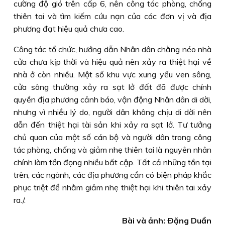
cường độ gió trên cấp 6, nên công tác phòng, chống
thiên tai và tìm kiếm cứu nạn của các đơn vị và địa
phương đạt hiệu quả chưa cao.
Công tác tổ chức, hướng dẫn Nhân dân chằng néo nhà
cửa chưa kịp thời và hiệu quả nên xảy ra thiệt hại về
nhà ở còn nhiều. Một số khu vực xung yếu ven sông,
cửa sông thường xảy ra sạt lở đất đã được chính
quyền địa phương cảnh báo, vận động Nhân dân di dời,
nhưng vì nhiều lý do, người dân không chịu di dời nên
dẫn đến thiệt hại tài sản khi xảy ra sạt lở. Tư tưởng
chủ quan của một số cán bộ và người dân trong công
tác phòng, chống và giảm nhẹ thiên tai là nguyên nhân
chính làm tồn đọng nhiều bất cập. Tất cả những tồn tại
trên, các ngành, các địa phương cần có biện pháp khắc
phục triệt để nhằm giảm nhẹ thiệt hại khi thiên tai xảy
ra./.
Bài và ảnh: Ðặng Duẩn