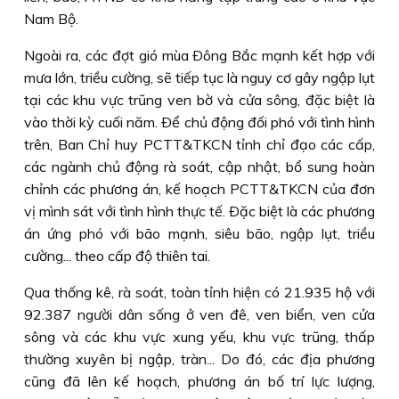
Nam Bộ.
Ngoài ra, các đợt gió mùa Ðông Bắc mạnh kết hợp với
mưa lớn, triều cường, sẽ tiếp tục là nguy cơ gây ngập lụt
tại các khu vực trũng ven bờ và cửa sông, đặc biệt là
vào thời kỳ cuối năm. Ðể chủ động đối phó với tình hình
trên, Ban Chỉ huy PCTT&TKCN tỉnh chỉ đạo các cấp,
các ngành chủ động rà soát, cập nhật, bổ sung hoàn
chỉnh các phương án, kế hoạch PCTT&TKCN của đơn
vị mình sát với tình hình thực tế. Ðặc biệt là các phương
án ứng phó với bão mạnh, siêu bão, ngập lụt, triều
cường... theo cấp độ thiên tai.
Qua thống kê, rà soát, toàn tỉnh hiện có 21.935 hộ với
92.387 người dân sống ở ven đê, ven biển, ven cửa
sông và các khu vực xung yếu, khu vực trũng, thấp
thường xuyên bị ngập, tràn... Do đó, các địa phương
cũng đã lên kế hoạch, phương án bố trí lực lượng,