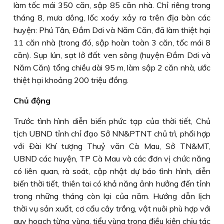
làm tốc mái 350 căn, sập 85 căn nhà. Chỉ riêng trong
tháng 8, mưa dông, lốc xoáy xảy ra trên địa bàn các
huyện: Phú Tân, Ðầm Dơi và Năm Căn, đã làm thiệt hại
11 căn nhà (trong đó, sập hoàn toàn 3 căn, tốc mái 8
căn). Sụp lún, sạt lở đất ven sông (huyện Ðầm Dơi và
Năm Căn) tổng chiều dài 95 m, làm sập 2 căn nhà, ước
thiệt hại khoảng 200 triệu đồng.
Chủ động
Trước tình hình diễn biến phức tạp của thời tiết, Chủ
tịch UBND tỉnh chỉ đạo Sở NN&PTNT chủ trì, phối hợp
với Ðài Khí tượng Thuỷ văn Cà Mau, Sở TN&MT,
UBND các huyện, TP Cà Mau và các đơn vị chức năng
có liên quan, rà soát, cập nhật dự báo tình hình, diễn
biến thời tiết, thiên tai có khả năng ảnh hưởng đến tỉnh
trong những tháng còn lại của năm. Hướng dẫn lịch
thời vụ sản xuất, cơ cấu cây trồng, vật nuôi phù hợp với
quy hoạch từng vùng, tiểu vùng trong điều kiện chịu tác