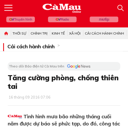
Truyền hình
Radio
ភាសាខ្មែរ
THỜI SỰ
CHÍNH TRỊ
KINH TẾ
XÃ HỘI
CẢI CÁCH HÀNH CHÍNH
Cải cách hành chính
Theo dõi Báo điện tử Cà Mau trên
Tăng cường phòng, chống thiên
tai
16 tháng 09 2016 07:06
Tình hình mưa bão những tháng cuối
năm được dự báo sẽ phức tạp, do đó, công tác