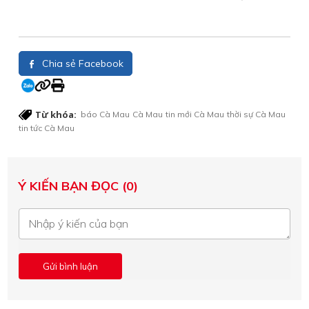
Chia sẻ Facebook
Từ khóa:
báo Cà Mau
Cà Mau
tin mới Cà Mau
thời sự Cà Mau
tin tức Cà Mau
Ý KIẾN BẠN ĐỌC (0)