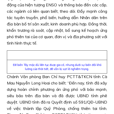
động của hiện tượng ENSO và thông báo đến các cấp,
các ngành có liên quan biết, theo dõi. Ðẩy mạnh công
tác tuyên truyền, phổ biến, hướng dẫn Nhân dân trên
địa bàn bố trí sản xuất, kinh doanh phù hợp. Ðồng thời,
khẩn trương rà soát, cập nhật, bổ sung kế hoạch ứng
phó thiên tai của cơ quan, đơn vị và địa phương sát với
tình hình thực tế.
Ðê biển Tây mặc dù liên tục được gia cố, nhưng dưới sự biến đổi khó
lường của thời tiết, đê vẫn bị sạt lở nghiêm trọng.
Chánh Văn phòng Ban Chỉ huy PCTT&TKCN tỉnh Cà
Mau Nguyễn Long Hoai cho biết: “Ðến nay, tỉnh đã xây
dựng hoàn chỉnh phương án ứng phó với bão mạnh,
siêu bão trên địa bàn và đã được UBND tỉnh phê
duyệt. UBND tỉnh đã ra Quyết định số 591/QÐ-UBND
về việc thành lập Quỹ Phòng, chống thiên tai tỉnh.