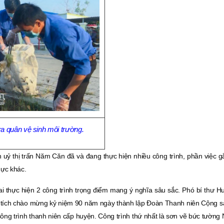
a quân vệ sinh môi trường.
 uỷ thị trấn Năm Căn đã và đang thực hiện nhiều công trình, phần việc g
hực khác.
thực hiện 2 công trình trọng điểm mang ý nghĩa sâu sắc. Phó bí thư H
nh tích chào mừng kỷ niệm 90 năm ngày thành lập Ðoàn Thanh niên Cộng 
ng trình thanh niên cấp huyện. Công trình thứ nhất là sơn vẽ bức tường