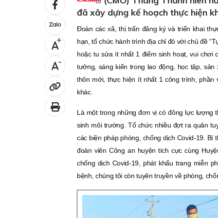
(CMO) Tháng Thanh niên nă
đã xây dựng kế hoạch thực hiện kh
Đoàn các xã, thị trấn đăng ký và triển khai t
+
hạn, tổ chức hành trình địa chỉ đỏ với chủ đề “T
hoặc tu sửa ít nhất 1 điểm sinh hoạt, vui chơi 
-
tưởng, sáng kiến trong lao động, học tập, sản
thôn mới, thực hiện ít nhất 1 công trình, phần
khác.
Là một trong những đơn vị có đông lực lượng 
sinh môi trường. Tổ chức nhiều đợt ra quân t
các biện pháp phòng, chống dịch Covid-19. Bí
đoàn viên Công an huyện tích cực cùng Huyện
chống dịch Covid-19, phát khẩu trang miễn phí
bệnh, chúng tôi còn tuyên truyền về phòng, chống