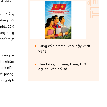
 thuộc
ơng. Chẳng
y dựng mới
 nhất 20 ý
 dựng nông
thiết thực
Củng cố niềm tin, khơi dậy khát
vọng
t động vệ
nh nghiêm
Cán bộ ngân hàng trong thời
anh niên,
đại chuyển đổi số
về phòng,
chống dịch