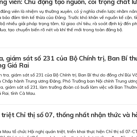
ng viên: Chủ động tạo nguồn, coi trọng chất l
 đảng viên là nhiệm vụ thường xuyên, có ý nghĩa chiến lược nhằm nâ
à bảo đảm tính kế thừa của Ðảng. Trước khó khăn về nguồn kế cận, t
bộ nhiều giải pháp trọng tâm, từ giao chỉ tiêu, rà soát định kỳ đến p
ua, tạo chuyển biến rõ nét và khí thế mới trong toàn đảng bộ.
, giám sát số 231 của Bộ Chính trị, Ban Bí th
ng Giá Rai
 tra, giám sát số 231 của Bộ Chính trị, Ban Bí thư do đồng chí Bùi V
n Chấp hành Trung ương Đảng, Phó Trưởng ban Nội chính Trung ươn
a, giám sát số 231, làm trưởng đoàn có buổi làm việc với Ban Thườn
Rai, tỉnh Cà Mau.
riệt Chỉ thị số 07, thống nhất nhận thức và 
 Mau tổ chức Hội nghị quán triệt, triển khai thực hiện Chỉ thị số 07-