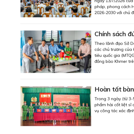
ngày 13/7/2026 của 
pháp, phong cách Hồ
2026-2030 với chủ đ
Chính sách đ
Theo lãnh đạo Sở Dâ
các chủ trương của 
tiêu quốc gia (MTQG)
đồng bào Khmer trên
Hoàn tất bàn 
Trong 3 ngày (từ 3-
phẩm hài cốt liệt s
vụ công tác xác định 