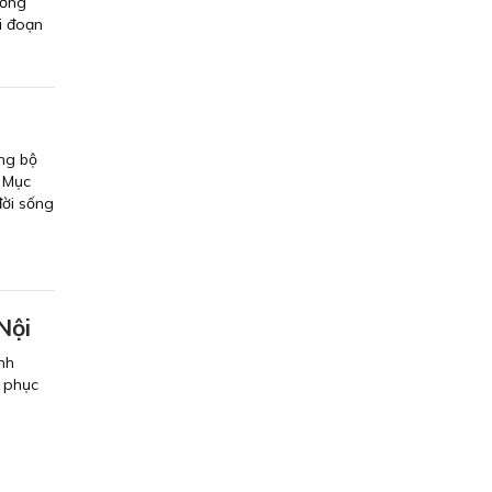
ương
i đoạn
ồng bộ
h Mục
đời sống
Nội
nh
, phục