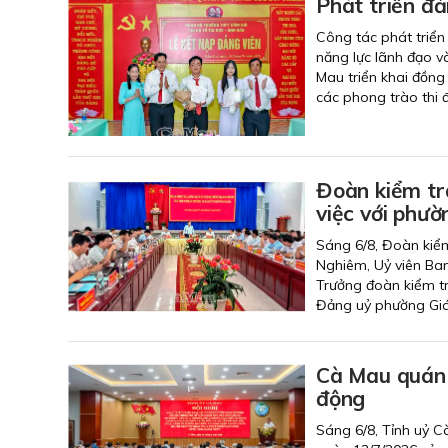
Phát triển đả
Công tác phát triển
năng lực lãnh đạo v
Mau triển khai đồng 
các phong trào thi đ
Đoàn kiểm tra
việc với phườ
Sáng 6/8, Đoàn kiểm
Nghiêm, Uỷ viên Ba
Trưởng đoàn kiểm tr
Đảng uỷ phường Giá 
Cà Mau quán t
động
Sáng 6/8, Tỉnh uỷ Cà