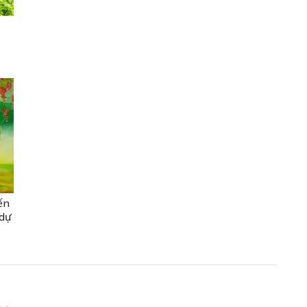
ến
 dự