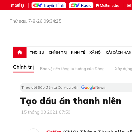
ភាសាខ្មែរ
Truyền hình
Radio
M
ultimedia
Thứ sáu, 7-8-26 09:34:25
THỜI SỰ
CHÍNH TRỊ
KINH TẾ
XÃ HỘI
CẢI CÁCH HÀN
Chính trị
Bảo vệ nền tảng tư tưởng của Đảng
Xây dựn
Theo dõi Báo điện tử Cà Mau trên
Tạo dấu ấn thanh niên
15 tháng 03 2021 07:50