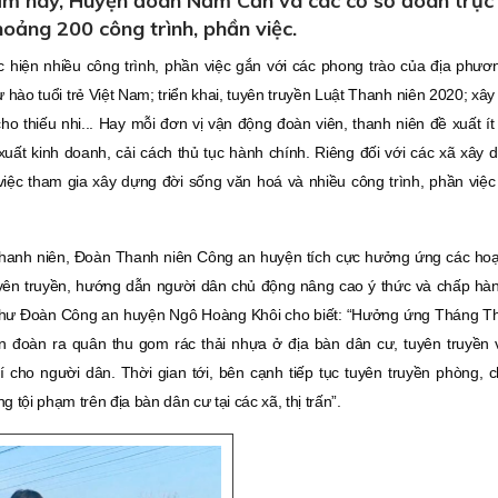
m nay, Huyện đoàn Năm Căn và các cơ sở đoàn trực
oảng 200 công trình, phần việc.
hực hiện nhiều công trình, phần việc gắn với các phong trào của địa phư
ự hào tuổi trẻ Việt Nam; triển khai, tuyên truyền Luật Thanh niên 2020; xâ
cho thiếu nhi... Hay mỗi đơn vị vận động đoàn viên, thanh niên đề xuất ít
 xuất kinh doanh, cải cách thủ tục hành chính. Riêng đối với các xã xây
 việc tham gia xây dựng đời sống văn hoá và nhiều công trình, phần việc 
thanh niên, Ðoàn Thanh niên Công an huyện tích cực hưởng ứng các hoạ
uyên truyền, hướng dẫn người dân chủ động nâng cao ý thức và chấp hà
 thư Ðoàn Công an huyện Ngô Hoàng Khôi cho biết: “Hưởng ứng Tháng Th
 đoàn ra quân thu gom rác thải nhựa ở địa bàn dân cư, tuyên truyền 
 cho người dân. Thời gian tới, bên cạnh tiếp tục tuyên truyền phòng, 
 tội phạm trên địa bàn dân cư tại các xã, thị trấn”.