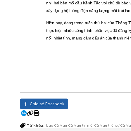
nhi, hai bên mố cầu Kênh Tắc với chủ đề bảo vệ
xây dựng hệ thống điện năng lượng mặt trời làm
Hiện nay, đang trong tuần thứ hai của Tháng T
thực hiện nhiều công trình, phần việc đã đăng ký
nổi, nhiệt tình, mang đậm dấu ấn của thanh niên
Chia sẻ Facebook
Từ khóa:
báo Cà Mau
Cà Mau
tin mới Cà Mau
thời sự Cà M