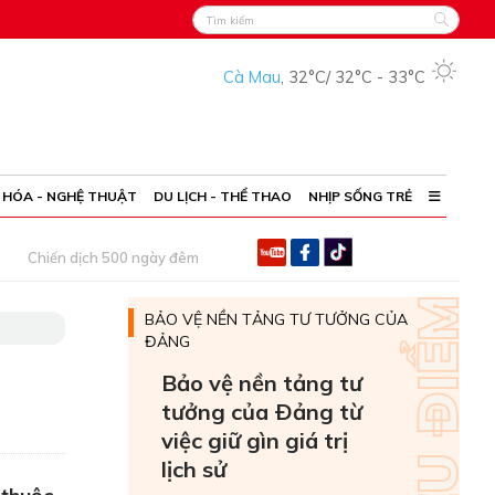
Cà Mau
,
32°C
/
32°C
-
33°C
 HÓA - NGHỆ THUẬT
DU LỊCH - THỂ THAO
NHỊP SỐNG TRẺ
Chiến dịch 500 ngày đêm
BẢO VỆ NỀN TẢNG TƯ TƯỞNG CỦA
ĐẢNG
Bảo vệ nền tảng tư
tưởng của Ðảng từ
việc giữ gìn giá trị
lịch sử