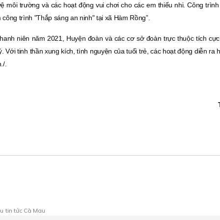
 môi trường và các hoạt động vui chơi cho các em thiếu nhi. Công trình 
 công trình "Thắp sáng an ninh" tại xã Hàm Rồng”.
hanh niên năm 2021, Huyện đoàn và các cơ sở đoàn trực thuộc tích cực 
. Với tinh thần xung kích, tình nguyện của tuổi trẻ, các hoạt động diễn ra h
./.
au
tin tức Cà Mau