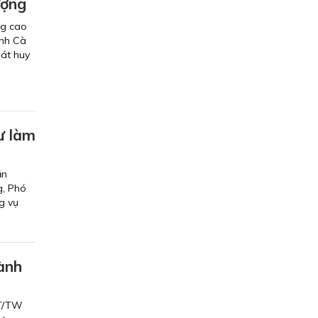
ượng
ng cao
ỉnh Cà
hát huy
ư làm
ăn
g, Phó
g vụ
hành
CT/TW