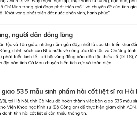
Bộ Chính trị về “Đẩy mạnh học tập, thực hành tư tưởng, đạo đức, ph
 Chí Minh trong giai đoạn phát triển mới” và chuyên đề của tỉnh gia
ề “Khát vọng phát triển đất nước phồn vinh, hạnh phúc”.
úng, người dân đồng lòng
n tộc và Tôn giáo, những năm gần đây, nhất là sau khi triển khai đ
Ðảng, chính sách của Nhà nước về công tác dân tộc và Chương trìn
 phát triển kinh tế - xã hội vùng đồng bào dân tộc thiểu số (DTTS), 
 địa bàn tỉnh Cà Mau chuyển biến tích cực và toàn diện.
giao 535 mẫu sinh phẩm hài cốt liệt sĩ ra Hà 
5/8), tại Hà Nội, tỉnh Cà Mau đã hoàn thành việc bàn giao 535 mẫu si
ĩ cho Viện Khoa học hình sự (Bộ Công an) để thực hiện giám định ADN
danh tính hài cốt liệt sĩ còn thiếu thông tin.