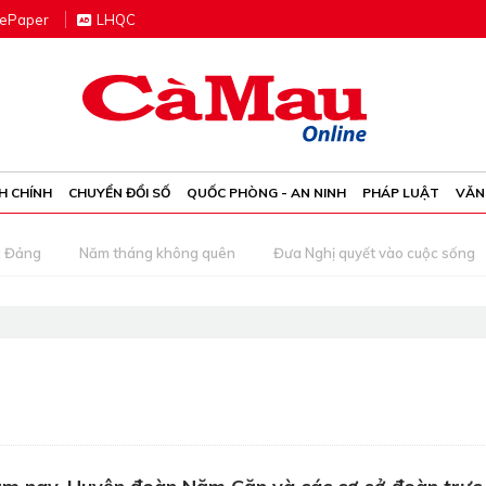
e
P
aper
LHQC
H CHÍNH
CHUYỂN ĐỔI SỐ
QUỐC PHÒNG - AN NINH
PHÁP LUẬT
VĂN
g Đảng
Năm tháng không quên
Đưa Nghị quyết vào cuộc sống