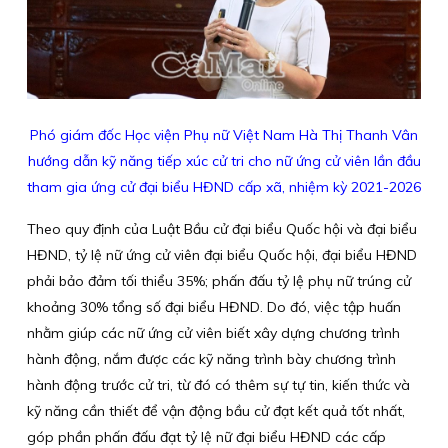
Phó giám đốc Học viện Phụ nữ Việt Nam Hà Thị Thanh Vân
hướng dẫn kỹ năng tiếp xúc cử tri cho nữ ứng cử viên lần đầu
tham gia ứng cử đại biểu HĐND cấp xã, nhiệm kỳ 2021-2026
Theo quy định của Luật Bầu cử đại biểu Quốc hội và đại biểu
HĐND, tỷ lệ nữ ứng cử viên đại biểu Quốc hội, đại biểu HĐND
phải bảo đảm tối thiểu 35%; phấn đấu tỷ lệ phụ nữ trúng cử
khoảng 30% tổng số đại biểu HĐND. Do đó, việc tập huấn
nhằm giúp các nữ ứng cử viên biết xây dựng chương trình
hành động, nắm được các kỹ năng trình bày chương trình
hành động trước cử tri, từ đó có thêm sự tự tin, kiến thức và
kỹ năng cần thiết để vận động bầu cử đạt kết quả tốt nhất,
góp phần phấn đấu đạt tỷ lệ nữ đại biểu HĐND các cấp