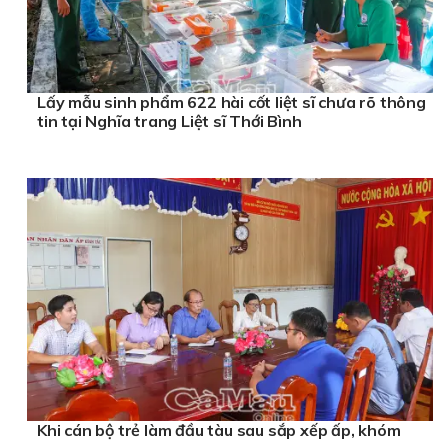
Lấy mẫu sinh phẩm 622 hài cốt liệt sĩ chưa rõ thông
tin tại Nghĩa trang Liệt sĩ Thới Bình
Khi cán bộ trẻ làm đầu tàu sau sắp xếp ấp, khóm