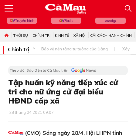
Truyền hình
Radio
ភាសាខ្មែរ
THỜI SỰ
CHÍNH TRỊ
KINH TẾ
XÃ HỘI
CẢI CÁCH HÀNH CHÍNH
Chính trị
Bảo vệ nền tảng tư tưởng của Đảng
Xây dự
Theo dõi Báo điện tử Cà Mau trên
Tập huấn kỹ năng tiếp xúc cử
tri cho nữ ứng cử đại biểu
HĐND cấp xã
28 tháng 04 2021 09:07
(CMO) Sáng ngày 28/4, Hội LHPN tỉnh