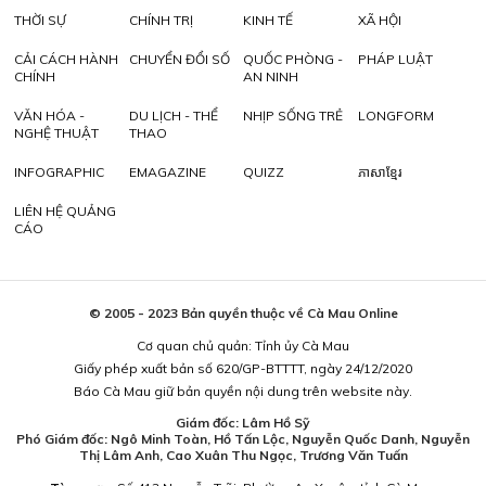
THỜI SỰ
CHÍNH TRỊ
KINH TẾ
XÃ HỘI
CẢI CÁCH HÀNH
CHUYỂN ĐỔI SỐ
QUỐC PHÒNG -
PHÁP LUẬT
CHÍNH
AN NINH
VĂN HÓA -
DU LỊCH - THỂ
NHỊP SỐNG TRẺ
LONGFORM
NGHỆ THUẬT
THAO
INFOGRAPHIC
EMAGAZINE
QUIZZ
ភាសាខ្មែរ
LIÊN HỆ QUẢNG
CÁO
© 2005 - 2023 Bản quyền thuộc về Cà Mau Online
Cơ quan chủ quản: Tỉnh ủy Cà Mau
Giấy phép xuất bản số 620/GP-BTTTT, ngày 24/12/2020
Báo Cà Mau giữ bản quyền nội dung trên website này.
Giám đốc: Lâm Hồ Sỹ
Phó Giám đốc: Ngô Minh Toàn, Hồ Tấn Lộc, Nguyễn Quốc Danh, Nguyễn
Thị Lâm Anh, Cao Xuân Thu Ngọc, Trương Văn Tuấn