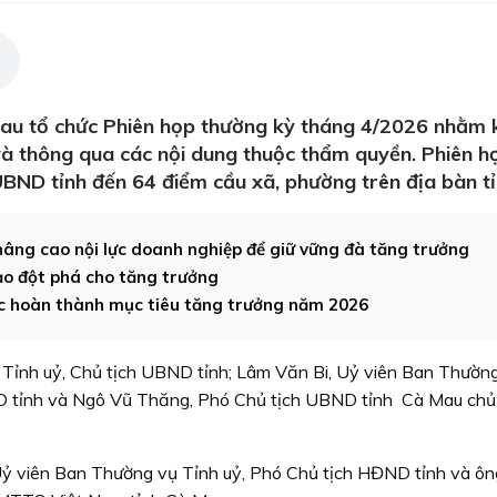
au tổ chức Phiên họp thường kỳ tháng 4/2026 nhằm 
và thông qua các nội dung thuộc thẩm quyền. Phiên h
 UBND tỉnh đến 64 điểm cầu xã, phường trên địa bàn tỉ
nâng cao nội lực doanh nghiệp để giữ vững đà tăng trưởng
ạo đột phá cho tăng trưởng
ực hoàn thành mục tiêu tăng trưởng năm 2026
ư Tỉnh uỷ, Chủ tịch UBND tỉnh; Lâm Văn Bi, Uỷ viên Ban Thườn
D tỉnh và Ngô Vũ Thăng, Phó Chủ tịch UBND tỉnh Cà Mau chủ 
Uỷ viên Ban Thường vụ Tỉnh uỷ, Phó Chủ tịch HĐND tỉnh và ôn