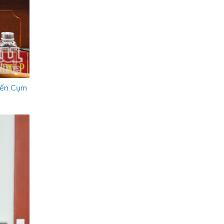
đến Cụm