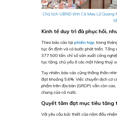
Chủ tịch UBND tỉnh Cà Mau Lữ Quang Ng
tắ
Kinh tế duy trì đà phục hồi, n
Theo báo cáo tại
phiên họp
, trong thán
tục ổn định và có bước phát triển. Tổng
377.500 tấn; chỉ số sản xuất công nghi
tục tăng, chủ yếu ở các mặt hàng thuỷ 
Tuy nhiên, báo cáo cũng thẳng thắn nhìn
đạt khoảng 5,6%. Việc chuyển dịch cơ cấ
phẩm trên địa bàn (GRDP) vẫn còn cao, 
chung của cả nước.
Quyết tâm đạt mục tiêu tăng t
Với yêu cầu bức thiết của năm đầu nhiệm