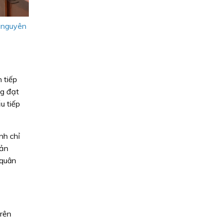
o nguyên
 tiếp
ng đạt
u tiếp
nh chỉ
sản
 quân
trên