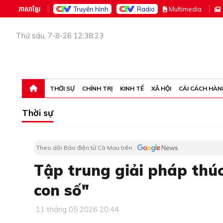
ភាសាខ្មែរ
Truyền hình
Radio
M
ultimedia
Thứ sáu, 7-8-26 12:38:23
THỜI SỰ
CHÍNH TRỊ
KINH TẾ
XÃ HỘI
CẢI CÁCH HÀN
Thời sự
Theo dõi Báo điện tử Cà Mau trên
Tập trung giải pháp thúc
con số"
11 tháng 05 2026 20:44