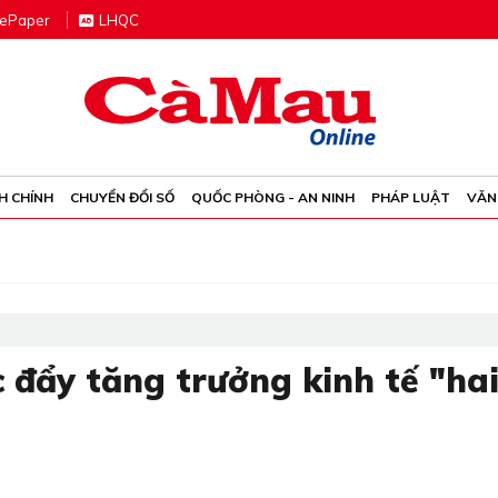
e
P
aper
LHQC
H CHÍNH
CHUYỂN ĐỔI SỐ
QUỐC PHÒNG - AN NINH
PHÁP LUẬT
VĂN
 đẩy tăng trưởng kinh tế "ha