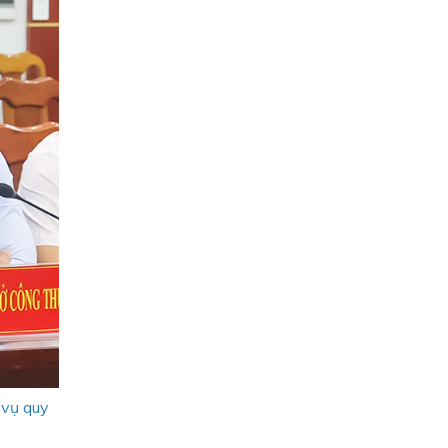
 vụ quy