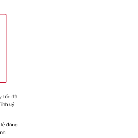
y tốc độ
Tỉnh uỷ
 lệ đóng
nh.