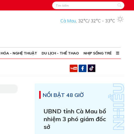
Cà Mau
,
32°C
/
32°C
-
33°C
 HÓA - NGHỆ THUẬT
DU LỊCH - THỂ THAO
NHỊP SỐNG TRẺ
NỔI BẬT 48 GIỜ
i
UBND tỉnh Cà Mau bổ
nhiệm 3 phó giám đốc
sở