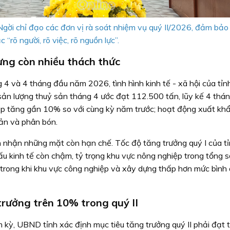
ời chỉ đạo các đơn vị rà soát nhiệm vụ quý II/2026, đảm bả
c “rõ người, rõ việc, rõ nguồn lực”.
hưng còn nhiều thách thức
g 4 và 4 tháng đầu năm 2026, tình hình kinh tế - xã hội của tỉnh
 sản lượng thuỷ sản tháng 4 ước đạt 112.500 tấn, lũy kế 4 thá
ệp tăng gần 10% so với cùng kỳ năm trước; hoạt động xuất khẩ
sản và phân bón.
 nhận những mặt còn hạn chế. Tốc độ tăng trưởng quý I của tỉ
u kinh tế còn chậm, tỷ trọng khu vực nông nghiệp trong tổng 
trong khi khu vực công nghiệp và xây dựng thấp hơn mức bình
rưởng trên 10% trong quý II
 kỳ, UBND tỉnh xác định mục tiêu tăng trưởng quý II phải đạt 