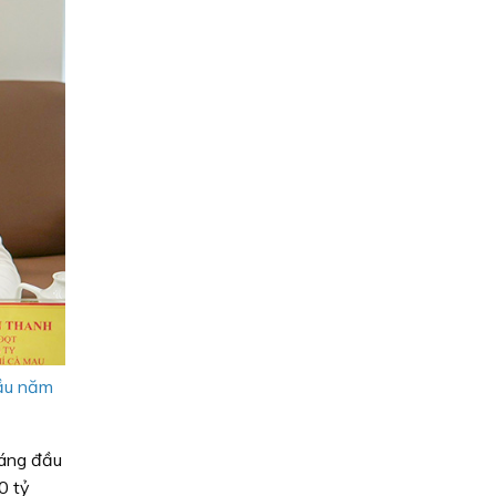
đầu năm
háng đầu
0 tỷ