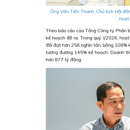
Ông Văn Tiến Thanh, Chủ tịch Hội đồn
hoạt
Theo báo cáo của Tổng Công ty Phân bó
kế hoạch đề ra. Trong quý I/2026, hoạt 
đổi đạt hơn 256 nghìn tấn, bằng 108% k
tương đương 145% kế hoạch. Doanh thu 
hơn 877 tỷ đồng.