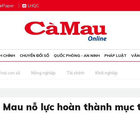
e
P
aper
LHQC
H CHÍNH
CHUYỂN ĐỔI SỐ
QUỐC PHÒNG - AN NINH
PHÁP LUẬT
VĂN
 hai con số
Nông nghiệp
Tài chính
Khởi nghiệp
 Mau nỗ lực hoàn thành mục 