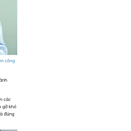
ụm công
hành
án các
o gỡ khó
và đúng