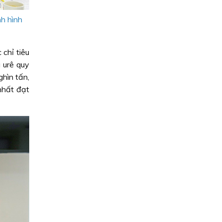
h hình
chỉ tiêu
 urê quy
hìn tấn,
nhất đạt