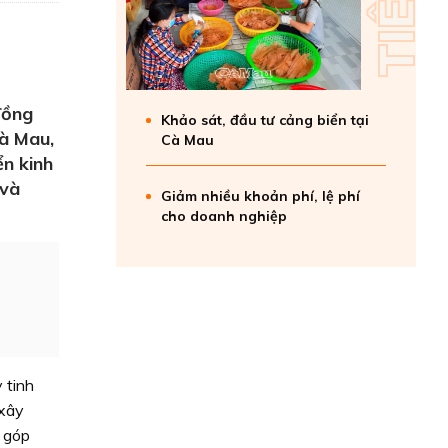
đồng
Khảo sát, đầu tư cảng biển tại
Cà Mau,
Cà Mau
ển kinh
 và
Giảm nhiều khoản phí, lệ phí
cho doanh nghiệp
 tinh
 xây
, góp