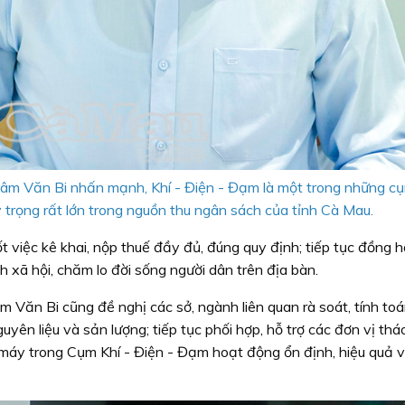
âm Văn Bi nhấn mạnh, Khí - Điện - Đạm là một trong những c
 trọng rất lớn trong nguồn thu ngân sách của tỉnh Cà Mau.
t việc kê khai, nộp thuế đầy đủ, đúng quy định; tiếp tục đồng 
h xã hội, chăm lo đời sống người dân trên địa bàn.
Văn Bi cũng đề nghị các sở, ngành liên quan rà soát, tính to
uyên liệu và sản lượng; tiếp tục phối hợp, hỗ trợ các đơn vị thá
à máy trong Cụm Khí - Điện - Đạm hoạt động ổn định, hiệu quả 