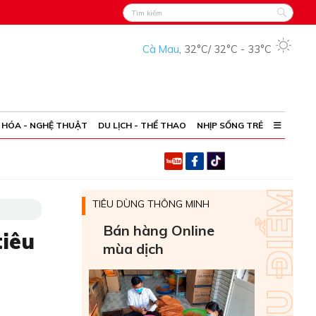
Cà Mau
,
32°C
/
32°C
-
33°C
 HÓA - NGHỆ THUẬT
DU LỊCH - THỂ THAO
NHỊP SỐNG TRẺ
TIÊU DÙNG THÔNG MINH
Bán hàng Online
tiêu
mùa dịch