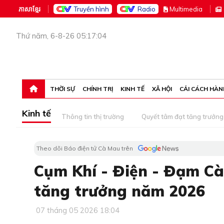
ភាសាខ្មែរ
Truyền hình
Radio
M
ultimedia
Thứ năm, 6-8-26 05:17:04
THỜI SỰ
CHÍNH TRỊ
KINH TẾ
XÃ HỘI
CẢI CÁCH HÀN
Kinh tế
Thông tin thị trường
Quyết tâm đạt tăng trưởng
Theo dõi Báo điện tử Cà Mau trên
Cụm Khí - Điện - Đạm Cà
tăng trưởng năm 2026
07 tháng 05 2026 18:04