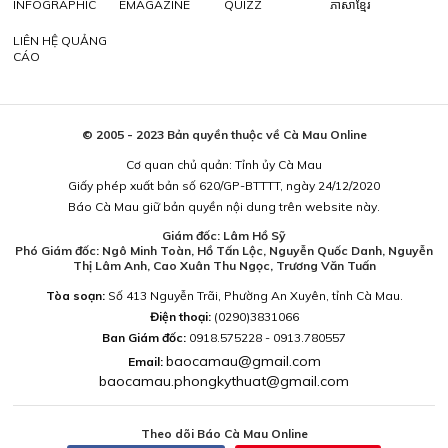
INFOGRAPHIC
EMAGAZINE
QUIZZ
ភាសាខ្មែរ
LIÊN HỆ QUẢNG
CÁO
© 2005 - 2023 Bản quyền thuộc về Cà Mau Online
Cơ quan chủ quản: Tỉnh ủy Cà Mau
Giấy phép xuất bản số 620/GP-BTTTT, ngày 24/12/2020
Báo Cà Mau giữ bản quyền nội dung trên website này.
Giám đốc: Lâm Hồ Sỹ
Phó Giám đốc: Ngô Minh Toàn, Hồ Tấn Lộc, Nguyễn Quốc Danh, Nguyễn
Thị Lâm Anh, Cao Xuân Thu Ngọc, Trương Văn Tuấn
Tòa soạn:
Số 413 Nguyễn Trãi, Phường An Xuyên, tỉnh Cà Mau.
Điện thoại:
(0290)3831066
Ban Giám đốc:
0918.575228 - 0913.780557
baocamau@gmail.com
Email:
baocamau.phongkythuat@gmail.com
Theo dõi Báo Cà Mau Online