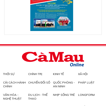
THỜI SỰ
CHÍNH TRỊ
KINH TẾ
XÃ HỘI
CẢI CÁCH HÀNH
CHUYỂN ĐỔI SỐ
QUỐC PHÒNG -
PHÁP LUẬT
CHÍNH
AN NINH
VĂN HÓA -
DU LỊCH - THỂ
NHỊP SỐNG TRẺ
LONGFORM
NGHỆ THUẬT
THAO