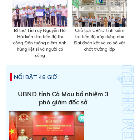
Bí thư Tỉnh uỷ Nguyễn Hồ
Chủ tịch UBND tỉnh kiểm
Hải kiểm tra tiến độ thi
tra tiến độ xây dựng nhà
công Đền tưởng niệm Anh
Đại đoàn kết và cơ sở vật
hùng liệt sĩ và người có
chất trường lớp
công
NỔI BẬT 48 GIỜ
UBND tỉnh Cà Mau bổ nhiệm 3
phó giám đốc sở