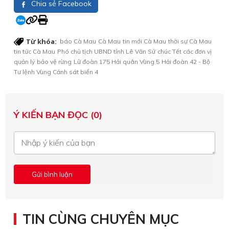
Chia sẻ Facebook
Từ khóa:
báo Cà Mau
Cà Mau
tin mới Cà Mau
thời sự Cà Mau
tin tức Cà Mau
Phó chủ tịch UBND tỉnh Lê Văn Sử
chúc Tết các đơn vị
quản lý
bảo vệ rừng
Lữ đoàn 175 Hải quân Vùng 5
Hải đoàn 42 - Bộ
Tư lệnh Vùng Cảnh sát biển 4
Ý KIẾN BẠN ĐỌC (0)
TIN CÙNG CHUYÊN MỤC