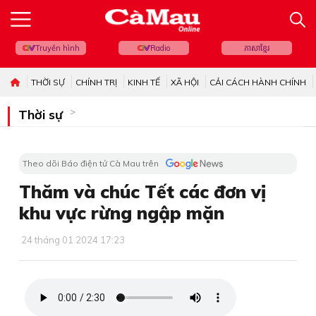
Truyền hình
Radio
ភាសាខ្មែរ
THỜI SỰ
CHÍNH TRỊ
KINH TẾ
XÃ HỘI
CẢI CÁCH HÀNH CHÍNH
Thời sự
Theo dõi Báo điện tử Cà Mau trên
Thăm và chúc Tết các đơn vị
khu vực rừng ngập mặn
24 tháng 01 2024 17:23