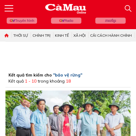
Truyền hình
Radio
ភាសាខ្មែរ
THỜI SỰ
CHÍNH TRỊ
KINH TẾ
XÃ HỘI
CẢI CÁCH HÀNH CHÍNH
Kết quả tìm kiếm cho
"bảo vệ rừng"
Kết quả
1 - 10
trong khoảng
18