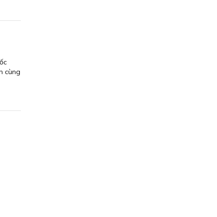
đốc
nh cùng