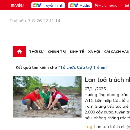
ភាសាខ្មែរ
Truyền hình
Radio
M
ultimedia
Thứ sáu, 7-8-26 12:11:14
THỜI SỰ
CHÍNH TRỊ
KINH TẾ
XÃ HỘI
CẢI CÁCH HÀN
Kết quả tìm kiếm cho
"Tổ chức Cứu trợ Trẻ em"
Lan toả trách n
07/11/2025
Hưởng ứng phong trào t
7/11, Liên hiệp Các tổ
Tam Giang tiếp tục triể
2.000 cây đước, tuyên t
hậu, phòng chống rác t
Tag:
Lan toả trách nhi