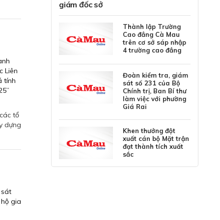
giám đốc sở
Thành lập Trường
Cao đẳng Cà Mau
trên cơ sở sáp nhập
4 trường cao đẳng
ành
c Liên
Đoàn kiểm tra, giám
 tính
sát số 231 của Bộ
25”
Chính trị, Ban Bí thư
làm việc với phường
Giá Rai
 các tổ
ây dựng
Khen thưởng đột
xuất cán bộ Mặt trận
đạt thành tích xuất
sắc
 sát
 hộ gia