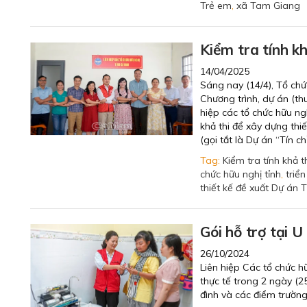
Trẻ em
,
xã Tam Giang
Kiểm tra tính kh
14/04/2025
Sáng nay (14/4), Tổ ch
Chương trình, dự án (th
hiệp các tổ chức hữu ngh
khả thi để xây dựng thi
(gọi tắt là Dự án “Tín c
Tag:
Kiểm tra tính khả t
chức hữu nghị tỉnh
,
triể
thiết kế đề xuất Dự án 
Gói hỗ trợ tại U
26/10/2024
Liên hiệp Các tổ chức h
thực tế trong 2 ngày (2
đình và các điểm trường