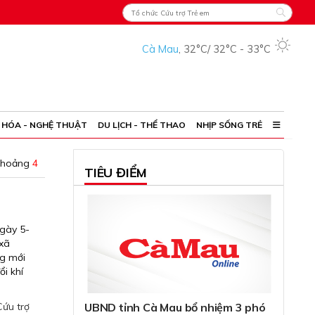
Cà Mau
,
32°C
/
32°C
-
33°C
 HÓA - NGHỆ THUẬT
DU LỊCH - THỂ THAO
NHỊP SỐNG TRẺ
khoảng
4
TIÊU ĐIỂM
ngày 5-
 xã
ng mới
i khí
Cứu trợ
UBND tỉnh Cà Mau bổ nhiệm 3 phó