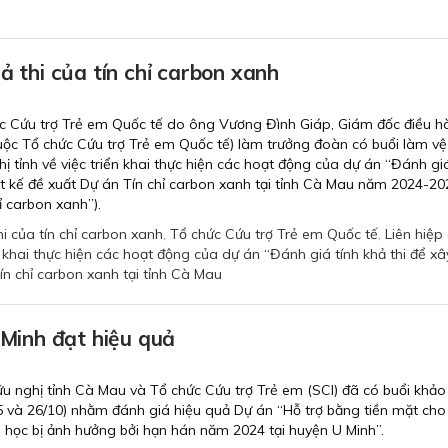
ả thi của tín chỉ carbon xanh
ức Cứu trợ Trẻ em Quốc tế do ông Vương Đình Giáp, Giám đốc điều h
uộc Tổ chức Cứu trợ Trẻ em Quốc tế) làm trưởng đoàn có buổi làm vệ
ị tỉnh về việc triển khai thực hiện các hoạt động của dự án “Đánh giá
ết kế đề xuất Dự án Tín chỉ carbon xanh tại tỉnh Cà Mau năm 2024-20
hỉ carbon xanh”).
hi của tín chỉ carbon xanh
,
Tổ chức Cứu trợ Trẻ em Quốc tế
,
Liên hiệp
n khai thực hiện các hoạt động của dự án “Đánh giá tính khả thi để x
Tín chỉ carbon xanh tại tỉnh Cà Mau
 Minh đạt hiệu quả
ữu nghị tỉnh Cà Mau và Tổ chức Cứu trợ Trẻ em (SCI) đã có buổi khảo
5 và 26/10) nhằm đánh giá hiệu quả Dự án “Hỗ trợ bằng tiền mặt cho
 học bị ảnh hưởng bởi hạn hán năm 2024 tại huyện U Minh”.