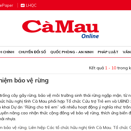
e
P
aper
LHQC
H CHÍNH
CHUYỂN ĐỔI SỐ
QUỐC PHÒNG - AN NINH
PHÁP LUẬT
VĂN
Kết quả
1 - 10
trong 
hiệm bảo vệ rừng
rồng cây gây rừng, bảo vệ môi trường sinh thái rừng ngập mặn, từ 
 chức hữu nghị tỉnh Cà Mau phối hợp Tổ chức Cứu trợ Trẻ em và UBND
n khai Dự án “Rừng cho trẻ em” với nhiều hoạt động ý nghĩa như: trồ
ruyền nâng cao nhận thức cộng đồng về bảo vệ rừng, thích ứng biến đổ
hải nhựa.
ệm bảo vệ rừng
,
Liên hiệp Các tổ chức hữu nghị tỉnh Cà Mau
,
Tổ chức 