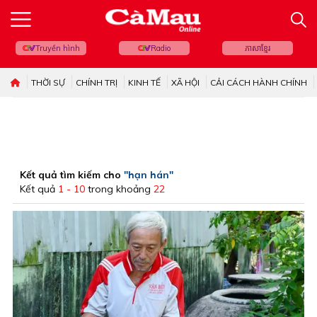
Truyền hình
Radio
ភាសាខ្មែរ
THỜI SỰ
CHÍNH TRỊ
KINH TẾ
XÃ HỘI
CẢI CÁCH HÀNH CHÍNH
Kết quả tìm kiếm cho
"hạn hán"
Kết quả
1 - 10
trong khoảng
22