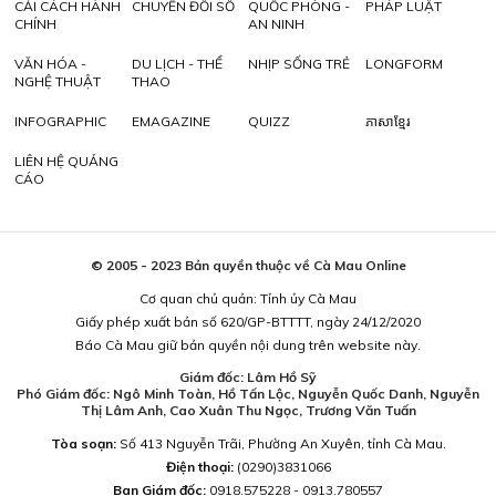
CẢI CÁCH HÀNH
CHUYỂN ĐỔI SỐ
QUỐC PHÒNG -
PHÁP LUẬT
CHÍNH
AN NINH
VĂN HÓA -
DU LỊCH - THỂ
NHỊP SỐNG TRẺ
LONGFORM
NGHỆ THUẬT
THAO
INFOGRAPHIC
EMAGAZINE
QUIZZ
ភាសាខ្មែរ
LIÊN HỆ QUẢNG
CÁO
© 2005 - 2023 Bản quyền thuộc về Cà Mau Online
Cơ quan chủ quản: Tỉnh ủy Cà Mau
Giấy phép xuất bản số 620/GP-BTTTT, ngày 24/12/2020
Báo Cà Mau giữ bản quyền nội dung trên website này.
Giám đốc: Lâm Hồ Sỹ
Phó Giám đốc: Ngô Minh Toàn, Hồ Tấn Lộc, Nguyễn Quốc Danh, Nguyễn
Thị Lâm Anh, Cao Xuân Thu Ngọc, Trương Văn Tuấn
Tòa soạn:
Số 413 Nguyễn Trãi, Phường An Xuyên, tỉnh Cà Mau.
Điện thoại:
(0290)3831066
Ban Giám đốc:
0918.575228 - 0913.780557