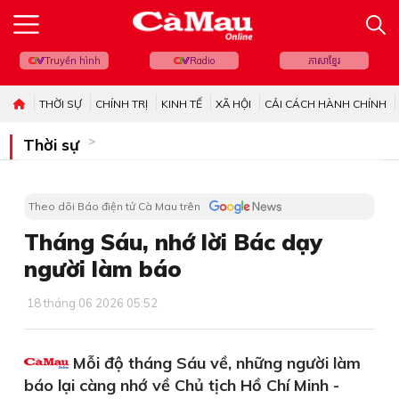
Truyền hình
Radio
ភាសាខ្មែរ
THỜI SỰ
CHÍNH TRỊ
KINH TẾ
XÃ HỘI
CẢI CÁCH HÀNH CHÍNH
Thời sự
Theo dõi Báo điện tử Cà Mau trên
Tháng Sáu, nhớ lời Bác dạy
người làm báo
18 tháng 06 2026 05:52
Mỗi độ tháng Sáu về, những người làm
báo lại càng nhớ về Chủ tịch Hồ Chí Minh -