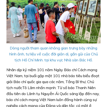
Dòng người tham quan không gian trưng bày những
hình ảnh, tư liệu về cuộc đời giản dị, gần gũi của Chủ
tịch Hồ Chí Minh. tại khu vực Nhà sàn Bác Hồ.
Nhân dịp kỷ niệm 101 năm Ngày Báo chí Cách mạng
Việt Nam, tại buổi gặp mặt 101 nhà báo tiêu biểu đoạt
giải Báo chí quốc gia qua các năm, Tổng Bí thư, Chủ
tịch nướcTô Lâm nhấn mạnh: Từ số báo Thanh Niên
đầu tiên do Lãnh tụ Nguyễn Ái Quốc sáng lập đến nay,
báo chí cách mạng Việt Nam luôn đồng hành cùng sự
nghiệp cách mạng của Đảng và dân tộc; có mặt ở