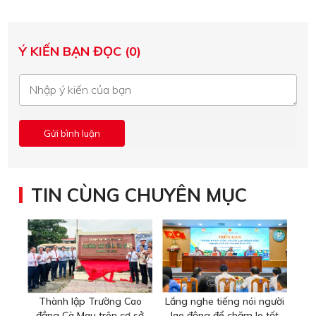
Ý KIẾN BẠN ĐỌC (0)
TIN CÙNG CHUYÊN MỤC
Thành lập Trường Cao
Lắng nghe tiếng nói người
đẳng Cà Mau trên cơ sở
lao động để chăm lo tốt