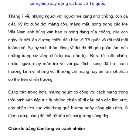
sự nghiệp xây dựng và bảo vệ Tổ quốc.
Tháng 7 về, những người vợ, người mẹ càng nhớ chồng, con da
diết. Ký ức cuộc đời mảng còn, mảng mất, song trong các Mẹ
Việt Nam anh hùng vẫn hằn in bóng dáng của chồng, của con
ngày từ biệt lên đường chiến đấu bảo vệ Tổ quốc và rồi mãi mãi
không về. Sự hy sinh thầm lặng, vĩ đại đó đã góp phần làm nên
những trang sử vàng chói lọi của dân tộc. Đi ra từ cuộc chiến,
nhiều người may mắn trở về với gia đình, song đã trở thành
thương binh vì những vết thương chí mạng hay bỏ lại một phần
cơ thể trên chiến trường.
Càng trân trọng hơn, những người có công với cách mạng trong
thời bình vẫn tiếp tục là những chiến sĩ đi đầu trên các lĩnh vực,
góp phần tích cực xây dựng quê hương ngày càng giàu đẹp, là
tấm gương sáng để thế hệ tiếp nối noi gương sống đẹp.
Chăm lo bằng tấm lòng và trách nhiệm