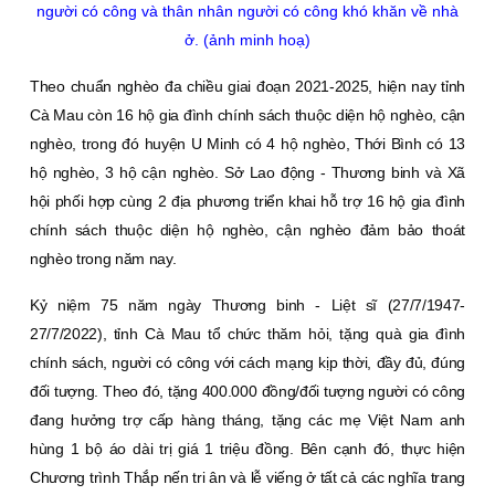
người có công và thân nhân người có công khó khăn về nhà
ở. (ảnh minh hoạ)
Theo chuẩn nghèo đa chiều giai đoạn 2021-2025, hiện nay tỉnh
Cà Mau còn 16 hộ gia đình chính sách thuộc diện hộ nghèo, cận
nghèo, trong đó huyện U Minh có 4 hộ nghèo, Thới Bình có 13
hộ nghèo, 3 hộ cận nghèo. Sở Lao động - Thương binh và Xã
hội phối hợp cùng 2 địa phương triển khai hỗ trợ 16 hộ gia đình
chính sách thuộc diện hộ nghèo, cận nghèo đảm bảo thoát
nghèo trong năm nay.
Kỷ niệm 75 năm ngày Thương binh - Liệt sĩ (27/7/1947-
27/7/2022), tỉnh Cà Mau tổ chức thăm hỏi, tặng quà gia đình
chính sách, người có công với cách mạng kịp thời, đầy đủ, đúng
đối tượng. Theo đó, tặng 400.000 đồng/đối tượng người có công
đang hưởng trợ cấp hàng tháng, tặng các mẹ Việt Nam anh
hùng 1 bộ áo dài trị giá 1 triệu đồng. Bên cạnh đó, thực hiện
Chương trình Thắp nến tri ân và lễ viếng ở tất cả các nghĩa trang