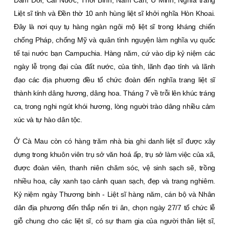
Đầm Dơi, Cái Nước, Thới Bình, Năm Căn, U Minh, Nghĩa trang
Liệt sĩ tỉnh và Đền thờ 10 anh hùng liệt sĩ khởi nghĩa Hòn Khoai.
Đây là nơi quy tụ hàng ngàn ngôi mộ liệt sĩ trong kháng chiến
chống Pháp, chống Mỹ và quân tình nguyện làm nghĩa vụ quốc
tế tại nước bạn Campuchia. Hàng năm, cứ vào dịp kỷ niệm các
ngày lễ trọng đại của đất nước, của tỉnh, lãnh đạo tỉnh và lãnh
đạo các địa phương đều tổ chức đoàn đến nghĩa trang liệt sĩ
thành kính dâng hương, dâng hoa. Tháng 7 về trỗi lên khúc tráng
ca, trong nghi ngút khói hương, lòng người trào dâng nhiều cảm
xúc và tự hào dân tộc.
Ở Cà Mau còn có hàng trăm nhà bia ghi danh liệt sĩ được xây
dựng trong khuôn viên trụ sở văn hoá ấp, trụ sở làm việc của xã,
được đoàn viên, thanh niên chăm sóc, vệ sinh sạch sẽ, trồng
nhiều hoa, cây xanh tạo cảnh quan sạch, đẹp và trang nghiêm.
Kỷ niệm ngày Thương binh - Liệt sĩ hàng năm, cán bộ và Nhân
dân địa phương đến thắp nến tri ân, chọn ngày 27/7 tổ chức lễ
giỗ chung cho các liệt sĩ, có sự tham gia của người thân liệt sĩ,