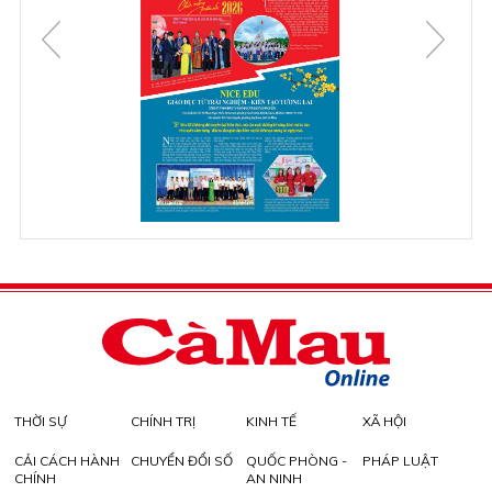
THỜI SỰ
CHÍNH TRỊ
KINH TẾ
XÃ HỘI
CẢI CÁCH HÀNH
CHUYỂN ĐỔI SỐ
QUỐC PHÒNG -
PHÁP LUẬT
CHÍNH
AN NINH