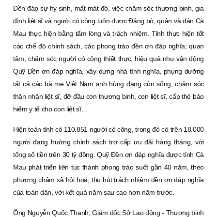
Đền đáp sự hy sinh, mất mát đó, việc chăm sóc thương binh, gia
đình liệt sĩ và người có công luôn được Đảng bộ, quân và dân Cà
Mau thực hiện bằng tấm lòng và trách nhiệm. Tỉnh thực hiện tốt
các chế độ chính sách, các phong trào đền ơn đáp nghĩa; quan
tâm, chăm sóc người có công thiết thực, hiệu quả như vận động
Quỹ Đền ơn đáp nghĩa, xây dựng nhà tình nghĩa, phụng dưỡng
tất cả các bà mẹ Việt Nam anh hùng đang còn sống, chăm sóc
thân nhân liệt sĩ, đỡ đầu con thương binh, con liệt sĩ, cấp thẻ bảo
hiểm y tế cho con liệt sĩ…
Hiện toàn tỉnh có 110.851 người có công, trong đó có trên 18.000
người đang hưởng chính sách trợ cấp ưu đãi hàng tháng, với
tổng số tiền trên 30 tỷ đồng. Quỹ Đền ơn đáp nghĩa được tỉnh Cà
Mau phát triển liên tục thành phong trào suốt gần 40 năm, theo
phương châm xã hội hoá, thu hút trách nhiệm đền ơn đáp nghĩa
của toàn dân, với kết quả năm sau cao hơn năm trước.
Ông Nguyễn Quốc Thanh, Giám đốc Sở Lao động - Thương binh