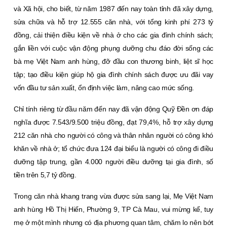
và Xã hội, cho biết, từ năm 1987 đến nay toàn tỉnh đã xây dựng,
sửa chữa và hỗ trợ 12.555 căn nhà, với tổng kinh phí 273 tỷ
đồng, cải thiện điều kiện về nhà ở cho các gia đình chính sách;
gắn liền với cuộc vận động phụng dưỡng chu đáo đời sống các
bà mẹ Việt Nam anh hùng, đỡ đầu con thương binh, liệt sĩ học
tập; tạo điều kiện giúp hộ gia đình chính sách được ưu đãi vay
vốn đầu tư sản xuất, ổn định việc làm, nâng cao mức sống.
Chỉ tính riêng từ đầu năm đến nay đã vận động Quỹ Đền ơn đáp
nghĩa được 7.543/9.500 triệu đồng, đạt 79,4%, hỗ trợ xây dựng
212 căn nhà cho người có công và thân nhân người có công khó
khăn về nhà ở; tổ chức đưa 124 đại biểu là người có công đi điều
dưỡng tập trung, gần 4.000 người điều dưỡng tại gia đình, số
tiền trên 5,7 tỷ đồng.
Trong căn nhà khang trang vừa được sửa sang lại, Mẹ Việt Nam
anh hùng Hồ Thị Hiến, Phường 9, TP Cà Mau, vui mừng kể, tuy
mẹ ở một mình nhưng có địa phương quan tâm, chăm lo nên bớt