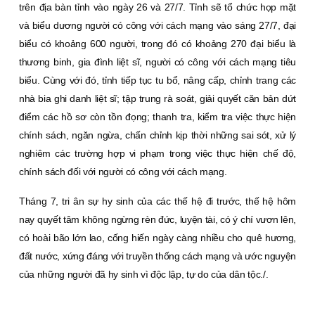
trên địa bàn tỉnh vào ngày 26 và 27/7. Tỉnh sẽ tổ chức họp mặt
và biểu dương người có công với cách mạng vào sáng 27/7, đại
biểu có khoảng 600 người, trong đó có khoảng 270 đại biểu là
thương binh, gia đình liệt sĩ, người có công với cách mạng tiêu
biểu. Cùng với đó, tỉnh tiếp tục tu bổ, nâng cấp, chỉnh trang các
nhà bia ghi danh liệt sĩ; tập trung rà soát, giải quyết căn bản dứt
điểm các hồ sơ còn tồn đọng; thanh tra, kiểm tra việc thực hiện
chính sách, ngăn ngừa, chấn chỉnh kịp thời những sai sót, xử lý
nghiêm các trường hợp vi phạm trong việc thực hiện chế độ,
chính sách đối với người có công với cách mạng.
Tháng 7, tri ân sự hy sinh của các thế hệ đi trước, thế hệ hôm
nay quyết tâm không ngừng rèn đức, luyện tài, có ý chí vươn lên,
có hoài bão lớn lao, cống hiến ngày càng nhiều cho quê hương,
đất nước, xứng đáng với truyền thống cách mạng và ước nguyện
của những người đã hy sinh vì độc lập, tự do của dân tộc./.