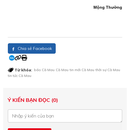
Mộng Thường
Chia sẻ Facebook
Từ khóa:
báo Cà Mau
Cà Mau
tin mới Cà Mau
thời sự Cà Mau
tin tức Cà Mau
Ý KIẾN BẠN ĐỌC (0)