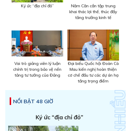
Ký ức “địa chỉ đỏ”
Năm Căn cần tập trung
khai thác lợi thế, thúc đẩy
tăng trưởng kinh tế
Vai trò giảng viên lý luận
Đại biểu Quốc hội Đoàn Cà
chính trị trong bảo vệ nền
Mau kiến nghị hoàn thiện
tảng tư tưởng của Đảng
cơ chế đầu tư các dự án hạ
tầng trọng điểm
NỔI BẬT 48 GIỜ
Ký ức “địa chỉ đỏ”