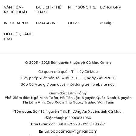
VĂN HÓA -
DU LỊCH - THỂ
NHỊP SỐNG TRẺ
LONGFORM
NGHỆ THUẬT
THAO
INFOGRAPHIC
EMAGAZINE
QUIZZ
ភាសាខ្មែរ
LIÊN HỆ QUẢNG
CÁO
© 2005 - 2023 Bản quyền thuộc về Cà Mau Online
Cơ quan chủ quản: Tỉnh ủy Cà Mau
Giấy phép xuất bản số 620/GP-BTTTT, ngày 24/12/2020
Báo Cà Mau giữ bản quyền nội dung trên website này.
Giám đốc: Lâm Hồ Sỹ
Phó Giám đốc: Ngô Minh Toàn, Hồ Tấn Lộc, Nguyễn Quốc Danh, Nguyễn
Thị Lâm Anh, Cao Xuân Thu Ngọc, Trương Văn Tuấn
Tòa soạn:
Số 413 Nguyễn Trãi, Phường An Xuyên, tỉnh Cà Mau.
Điện thoại:
(0290)3831066
Ban Giám đốc:
0918.575228 - 0913.780557
baocamau@gmail.com
Email: