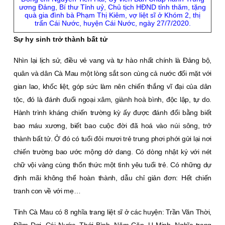
ương Đảng, Bí thư Tỉnh uỷ, Chủ tịch HĐND tỉnh thăm, tặng
quà gia đình bà Phạm Thị Kiêm, vợ liệt sĩ ở Khóm 2, thị
trấn Cái Nước, huyện Cái Nước, ngày 27/7/2020.
Sự hy sinh trở thành bất tử
Nhìn lại lịch sử, điều vẻ vang và tự hào nhất chính là Đảng bộ,
quân và dân Cà Mau một lòng sắt son cùng cả nước đối mặt với
gian lao, khốc liệt, góp sức làm nên chiến thắng vĩ đại của dân
tộc, đó là đánh đuổi ngoại xâm, giành hoà bình, độc lập, tự do.
Hành trình kháng chiến trường kỳ ấy được đánh đổi bằng biết
bao máu xương, biết bao cuộc đời đã hoá vào núi sông, trở
thành bất tử. Ở đó có tuổi đôi mươi trẻ trung phơi phới gửi lại nơi
chiến trường bao ước mộng dở dang. Có dòng nhật ký với nét
chữ vội vàng cùng thổn thức một tình yêu tuổi trẻ. Có những dự
định mãi không thể hoàn thành, dẫu chỉ giản đơn: Hết chiến
tranh con về với mẹ…
Tỉnh Cà Mau có 8 nghĩa trang liệt sĩ ở các huyện: Trần Văn Thời,