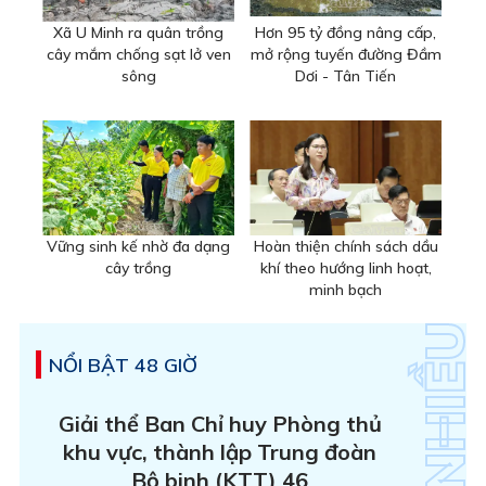
Xã U Minh ra quân trồng
Hơn 95 tỷ đồng nâng cấp,
cây mắm chống sạt lở ven
mở rộng tuyến đường Đầm
sông
Dơi - Tân Tiến
Vững sinh kế nhờ đa dạng
Hoàn thiện chính sách dầu
cây trồng
khí theo hướng linh hoạt,
minh bạch
NỔI BẬT 48 GIỜ
Giải thể Ban Chỉ huy Phòng thủ
khu vực, thành lập Trung đoàn
Bộ binh (KTT) 46