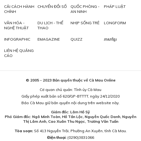
CẢI CÁCH HÀNH
CHUYỂN ĐỔI SỐ
QUỐC PHÒNG -
PHÁP LUẬT
CHÍNH
AN NINH
VĂN HÓA -
DU LỊCH - THỂ
NHỊP SỐNG TRẺ
LONGFORM
NGHỆ THUẬT
THAO
INFOGRAPHIC
EMAGAZINE
QUIZZ
ភាសាខ្មែរ
LIÊN HỆ QUẢNG
CÁO
© 2005 - 2023 Bản quyền thuộc về Cà Mau Online
Cơ quan chủ quản: Tỉnh ủy Cà Mau
Giấy phép xuất bản số 620/GP-BTTTT, ngày 24/12/2020
Báo Cà Mau giữ bản quyền nội dung trên website này.
Giám đốc: Lâm Hồ Sỹ
Phó Giám đốc: Ngô Minh Toàn, Hồ Tấn Lộc, Nguyễn Quốc Danh, Nguyễn
Thị Lâm Anh, Cao Xuân Thu Ngọc, Trương Văn Tuấn
Tòa soạn:
Số 413 Nguyễn Trãi, Phường An Xuyên, tỉnh Cà Mau.
Điện thoại:
(0290)3831066