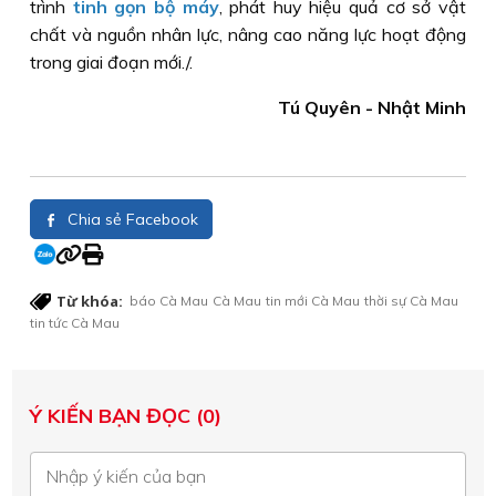
trình
tinh gọn bộ máy
, phát huy hiệu quả cơ sở vật
chất và nguồn nhân lực, nâng cao năng lực hoạt động
trong giai đoạn mới./.
Tú Quyên - Nhật Minh
Chia sẻ Facebook
Từ khóa:
báo Cà Mau
Cà Mau
tin mới Cà Mau
thời sự Cà Mau
tin tức Cà Mau
Ý KIẾN BẠN ĐỌC (0)