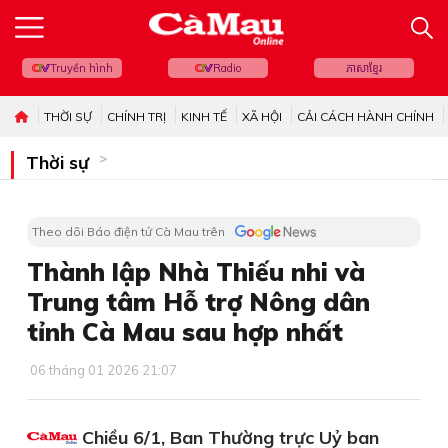
Truyền hình
Radio
ភាសាខ្មែរ
THỜI SỰ
CHÍNH TRỊ
KINH TẾ
XÃ HỘI
CẢI CÁCH HÀNH CHÍNH
Thời sự
Theo dõi Báo điện tử Cà Mau trên
Thành lập Nhà Thiếu nhi và
Trung tâm Hỗ trợ Nông dân
tỉnh Cà Mau sau hợp nhất
06 tháng 01 2026 21:07
Chiều 6/1, Ban Thường trực Uỷ ban