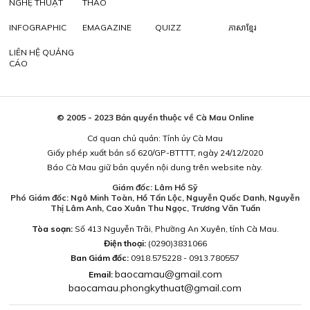
NGHỆ THUẬT
THAO
INFOGRAPHIC
EMAGAZINE
QUIZZ
ភាសាខ្មែរ
LIÊN HỆ QUẢNG
CÁO
© 2005 - 2023 Bản quyền thuộc về Cà Mau Online
Cơ quan chủ quản: Tỉnh ủy Cà Mau
Giấy phép xuất bản số 620/GP-BTTTT, ngày 24/12/2020
Báo Cà Mau giữ bản quyền nội dung trên website này.
Giám đốc: Lâm Hồ Sỹ
Phó Giám đốc: Ngô Minh Toàn, Hồ Tấn Lộc, Nguyễn Quốc Danh, Nguyễn
Thị Lâm Anh, Cao Xuân Thu Ngọc, Trương Văn Tuấn
Tòa soạn:
Số 413 Nguyễn Trãi, Phường An Xuyên, tỉnh Cà Mau.
Điện thoại:
(0290)3831066
Ban Giám đốc:
0918.575228 - 0913.780557
baocamau@gmail.com
Email:
baocamau.phongkythuat@gmail.com