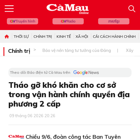
Truyền hình
Radio
ភាសាខ្មែរ
THỜI SỰ
CHÍNH TRỊ
KINH TẾ
XÃ HỘI
CẢI CÁCH HÀNH CHÍNH
Chính trị
Bảo vệ nền tảng tư tưởng của Đảng
Xây dự
Theo dõi Báo điện tử Cà Mau trên
Tháo gỡ khó khăn cho cơ sở
trong vận hành chính quyền địa
phương 2 cấp
09 tháng 06 2026 20:26
Chiều 9/6, đoàn công tác Ban Tuyên