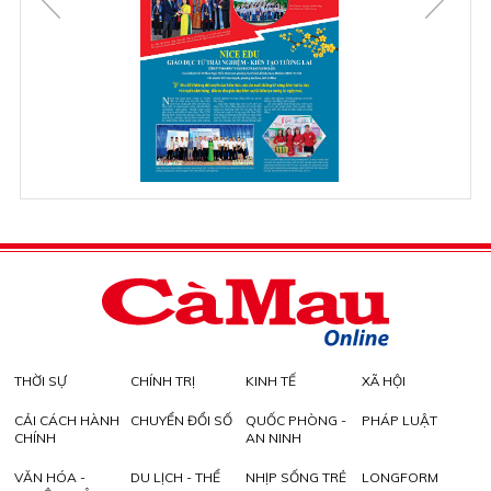
THỜI SỰ
CHÍNH TRỊ
KINH TẾ
XÃ HỘI
CẢI CÁCH HÀNH
CHUYỂN ĐỔI SỐ
QUỐC PHÒNG -
PHÁP LUẬT
CHÍNH
AN NINH
VĂN HÓA -
DU LỊCH - THỂ
NHỊP SỐNG TRẺ
LONGFORM