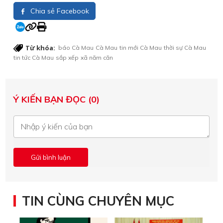
Chia sẻ Facebook
Từ khóa:
báo Cà Mau
Cà Mau
tin mới Cà Mau
thời sự Cà Mau
tin tức Cà Mau
sắp xếp
xã năm căn
Ý KIẾN BẠN ĐỌC (0)
TIN CÙNG CHUYÊN MỤC