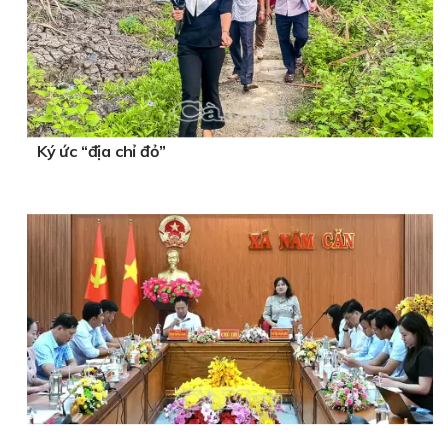
Ký ức “địa chỉ đỏ”