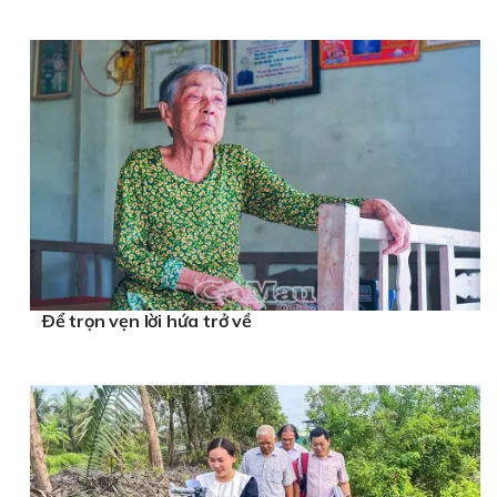
Ðể trọn vẹn lời hứa trở về