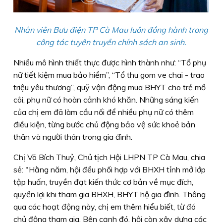
Nhân viên Bưu điện TP Cà Mau luôn đồng hành trong
công tác tuyên truyền chính sách an sinh.
Nhiều mô hình thiết thực được hình thành như: “Tổ phụ
nữ tiết kiệm mua bảo hiểm”, “Tổ thu gom ve chai - trao
triệu yêu thương”, quỹ vận động mua BHYT cho trẻ mồ
côi, phụ nữ có hoàn cảnh khó khăn. Những sáng kiến
của chị em đã làm cầu nối để nhiều phụ nữ có thêm
điều kiện, từng bước chủ động bảo vệ sức khoẻ bản
thân và người thân trong gia đình.
Chị Võ Bích Thuỷ, Chủ tịch Hội LHPN TP Cà Mau, chia
sẻ: "Hằng năm, hội đều phối hợp với BHXH tỉnh mở lớp
tập huấn, truyền đạt kiến thức cơ bản về mục đích,
quyền lợi khi tham gia BHXH, BHYT hộ gia đình. Thông
qua các hoạt động này, chị em thêm hiểu biết, từ đó
chủ động tham gia. Bên cạnh đó, hội còn xây dựng các