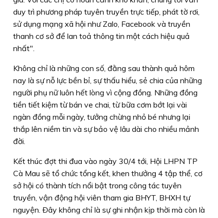
duy trì phương pháp tuyên truyền trực tiếp, phát tờ rơi,
sử dụng mạng xã hội như Zalo, Facebook và truyền
thanh cơ sở để lan toả thông tin một cách hiệu quả
nhất".
Không chỉ là những con số, đằng sau thành quả hôm
nay là sự nỗ lực bền bỉ, sự thấu hiểu, sẻ chia của những
người phụ nữ luôn hết lòng vì cộng đồng. Những đồng
tiền tiết kiệm từ bán ve chai, từ bữa cơm bớt lại vài
ngàn đồng mỗi ngày, tưởng chừng nhỏ bé nhưng lại
thắp lên niềm tin và sự bảo vệ lâu dài cho nhiều mảnh
đời.
Kết thúc đợt thi đua vào ngày 30/4 tới, Hội LHPN TP
Cà Mau sẽ tổ chức tổng kết, khen thưởng 4 tập thể, cơ
sở hội có thành tích nổi bật trong công tác tuyên
truyền, vận động hội viên tham gia BHYT, BHXH tự
nguyện. Ðây không chỉ là sự ghi nhận kịp thời mà còn là