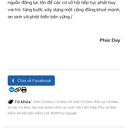
nguồn động lực lớn để các cơ sở hội tiếp tục phát huy
vai trò, từng bước xây dựng một cộng đồng khoẻ mạnh,
an sinh và phát triển bền vững./.
Phúc Duy
Chia sẻ Facebook
Từ khóa:
báo Cà Mau
Cà Mau
tin mới Cà Mau
thời sự Cà Mau
tin tức Cà Mau
lan toả chính sách an sinh
Hội Liên hiệp Phụ nữ
Bảo
hiểm xã hội
bảo hiểm y tế
BHXH tự nguyện