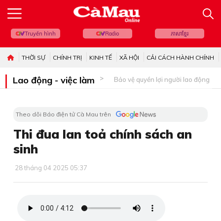
Truyền hình
Radio
ភាសាខ្មែរ
THỜI SỰ
CHÍNH TRỊ
KINH TẾ
XÃ HỘI
CẢI CÁCH HÀNH CHÍNH
Lao động - việc làm
Bảo vệ quyền lợi người lao động
Theo dõi Báo điện tử Cà Mau trên
Thi đua lan toả chính sách an
sinh
28 tháng 04 2025 05:37