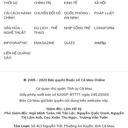
THỜI SỰ
CHÍNH TRỊ
KINH TẾ
XÃ HỘI
CẢI CÁCH HÀNH
CHUYỂN ĐỔI SỐ
QUỐC PHÒNG -
PHÁP LUẬT
CHÍNH
AN NINH
VĂN HÓA -
DU LỊCH - THỂ
NHỊP SỐNG TRẺ
LONGFORM
NGHỆ THUẬT
THAO
INFOGRAPHIC
EMAGAZINE
QUIZZ
ភាសាខ្មែរ
LIÊN HỆ QUẢNG
CÁO
© 2005 - 2023 Bản quyền thuộc về Cà Mau Online
Cơ quan chủ quản: Tỉnh ủy Cà Mau
Giấy phép xuất bản số 620/GP-BTTTT, ngày 24/12/2020
Báo Cà Mau giữ bản quyền nội dung trên website này.
Giám đốc: Lâm Hồ Sỹ
Phó Giám đốc: Ngô Minh Toàn, Hồ Tấn Lộc, Nguyễn Quốc Danh, Nguyễn
Thị Lâm Anh, Cao Xuân Thu Ngọc, Trương Văn Tuấn
Tòa soạn:
Số 413 Nguyễn Trãi, Phường An Xuyên, tỉnh Cà Mau.