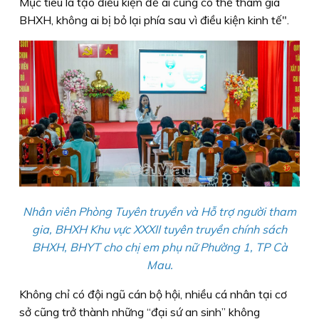
Mục tiêu là tạo điều kiện để ai cũng có thể tham gia
BHXH, không ai bị bỏ lại phía sau vì điều kiện kinh tế".
Nhân viên Phòng Tuyên truyền và Hỗ trợ người tham
gia, BHXH Khu vực XXXII tuyên truyền chính sách
BHXH, BHYT cho chị em phụ nữ Phường 1, TP Cà
Mau.
Không chỉ có đội ngũ cán bộ hội, nhiều cá nhân tại cơ
sở cũng trở thành những “đại sứ an sinh” không