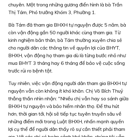
chuyên. Một trong những gương điển hình là bà Trần
Thị Tám, Phó trưởng Khóm 3, Phường 1.
Bà Tám đã tham gia BHXH tự nguyện được 5 năm, bà
còn vận động gần 50 người khác cùng tham gia. Từ
kinh nghiệm bản thân, bà Tám thường xuyên chia sẻ
cho người dân các thông tin về quyền lợi của BHYT,
BHXH, vận động họ tham gia dù là từng bước nhỏ như
mua BHYT 3 tháng hay 6 tháng để bảo vệ cuộc sống
trước rủi ro bệnh tật.
Tuy nhiên, việc vận động người dân tham gia BHXH tự
nguyện vẫn còn không ít khó khăn. Chị Võ Bích Thuỷ
thẳng thắn nhìn nhận: "Nhiều chị vẫn hay so sánh giữa
BHXH tự nguyện và bảo hiểm nhân thọ. Ðể thu hút
hơn, thời gian tới, hội sẽ tiếp tục tuyên truyền sâu về
những điểm mới trong Luật BHXH, nhấn mạnh quyền
lợi cụ thể để người dân thấy rõ sự cần thiết phải tham
gia. Với các chị có hoàn cảnh khó khăn, chúng tôi vẫn