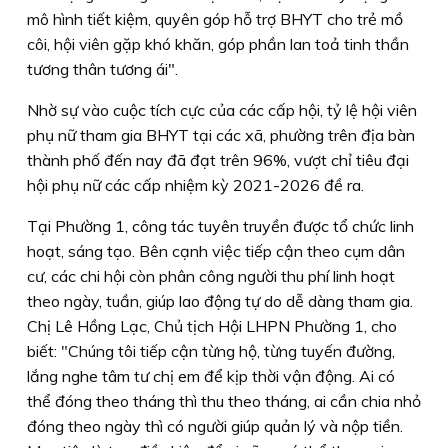
mô hình tiết kiệm, quyên góp hỗ trợ BHYT cho trẻ mồ
côi, hội viên gặp khó khăn, góp phần lan toả tinh thần
tương thân tương ái".
Nhờ sự vào cuộc tích cực của các cấp hội, tỷ lệ hội viên
phụ nữ tham gia BHYT tại các xã, phường trên địa bàn
thành phố đến nay đã đạt trên 96%, vượt chỉ tiêu đại
hội phụ nữ các cấp nhiệm kỳ 2021-2026 đề ra.
Tại Phường 1, công tác tuyên truyền được tổ chức linh
hoạt, sáng tạo. Bên cạnh việc tiếp cận theo cụm dân
cư, các chi hội còn phân công người thu phí linh hoạt
theo ngày, tuần, giúp lao động tự do dễ dàng tham gia.
Chị Lê Hồng Lạc, Chủ tịch Hội LHPN Phường 1, cho
biết: "Chúng tôi tiếp cận từng hộ, từng tuyến đường,
lắng nghe tâm tư chị em để kịp thời vận động. Ai có
thể đóng theo tháng thì thu theo tháng, ai cần chia nhỏ
đóng theo ngày thì có người giúp quản lý và nộp tiền.