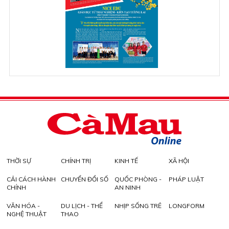
THỜI SỰ
CHÍNH TRỊ
KINH TẾ
XÃ HỘI
CẢI CÁCH HÀNH
CHUYỂN ĐỔI SỐ
QUỐC PHÒNG -
PHÁP LUẬT
CHÍNH
AN NINH
VĂN HÓA -
DU LỊCH - THỂ
NHỊP SỐNG TRẺ
LONGFORM
NGHỆ THUẬT
THAO