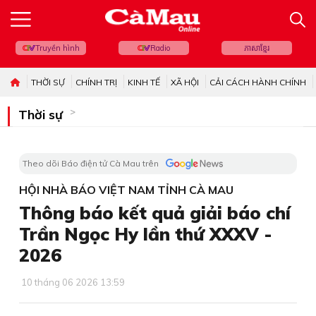
Truyền hình
Radio
ភាសាខ្មែរ
THỜI SỰ
CHÍNH TRỊ
KINH TẾ
XÃ HỘI
CẢI CÁCH HÀNH CHÍNH
Thời sự
Theo dõi Báo điện tử Cà Mau trên
HỘI NHÀ BÁO VIỆT NAM TỈNH CÀ MAU
Thông báo kết quả giải báo chí
Trần Ngọc Hy lần thứ XXXV -
2026
10 tháng 06 2026 13:59