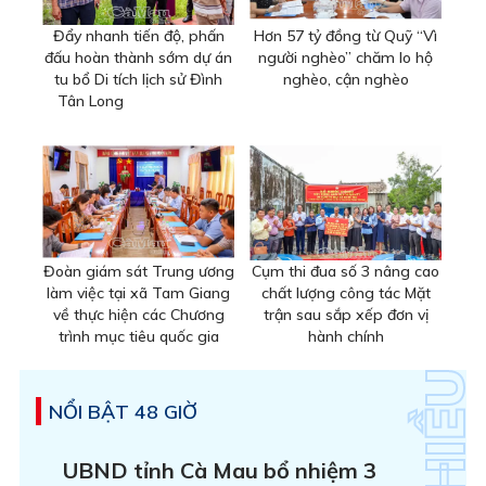
Đẩy nhanh tiến độ, phấn
Hơn 57 tỷ đồng từ Quỹ “Vì
đấu hoàn thành sớm dự án
người nghèo” chăm lo hộ
tu bổ Di tích lịch sử Đình
nghèo, cận nghèo
Tân Long
Đoàn giám sát Trung ương
Cụm thi đua số 3 nâng cao
làm việc tại xã Tam Giang
chất lượng công tác Mặt
về thực hiện các Chương
trận sau sắp xếp đơn vị
trình mục tiêu quốc gia
hành chính
NỔI BẬT 48 GIỜ
UBND tỉnh Cà Mau bổ nhiệm 3