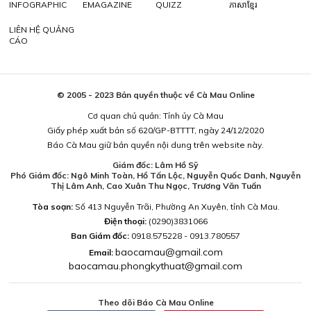
INFOGRAPHIC
EMAGAZINE
QUIZZ
ភាសាខ្មែរ
LIÊN HỆ QUẢNG
CÁO
© 2005 - 2023 Bản quyền thuộc về Cà Mau Online
Cơ quan chủ quản: Tỉnh ủy Cà Mau
Giấy phép xuất bản số 620/GP-BTTTT, ngày 24/12/2020
Báo Cà Mau giữ bản quyền nội dung trên website này.
Giám đốc: Lâm Hồ Sỹ
Phó Giám đốc: Ngô Minh Toàn, Hồ Tấn Lộc, Nguyễn Quốc Danh, Nguyễn
Thị Lâm Anh, Cao Xuân Thu Ngọc, Trương Văn Tuấn
Tòa soạn:
Số 413 Nguyễn Trãi, Phường An Xuyên, tỉnh Cà Mau.
Điện thoại:
(0290)3831066
Ban Giám đốc:
0918.575228 - 0913.780557
baocamau@gmail.com
Email:
baocamau.phongkythuat@gmail.com
Theo dõi Báo Cà Mau Online