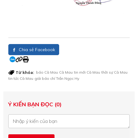
Chia sẻ Facebook
Từ khóa:
báo Cà Mau
Cà Mau
tin mới Cà Mau
thời sự Cà Mau
tin tức Cà Mau
giải báo chí Trần Ngọc Hy
Ý KIẾN BẠN ĐỌC (0)