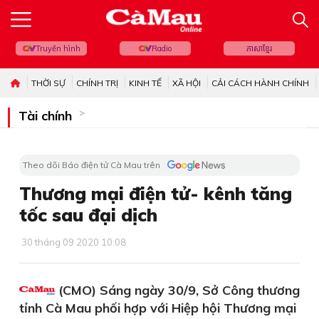
Truyền hình
Radio
ភាសាខ្មែរ
THỜI SỰ
CHÍNH TRỊ
KINH TẾ
XÃ HỘI
CẢI CÁCH HÀNH CHÍNH
Tài chính
Theo dõi Báo điện tử Cà Mau trên
Thương mại điện tử- kênh tăng
tốc sau đại dịch
30 tháng 09 2020 10:08
(CMO) Sáng ngày 30/9, Sở Công thương
tỉnh Cà Mau phối hợp với Hiệp hội Thương mại