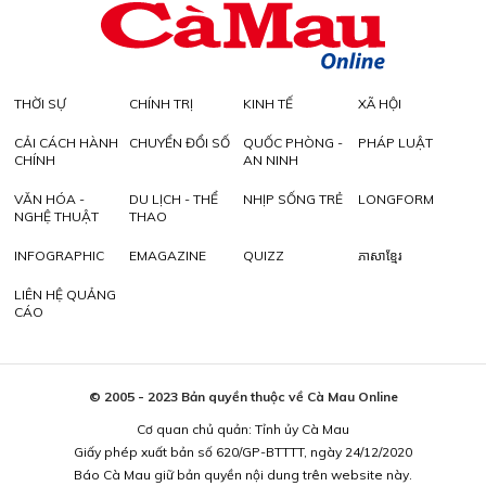
THỜI SỰ
CHÍNH TRỊ
KINH TẾ
XÃ HỘI
CẢI CÁCH HÀNH
CHUYỂN ĐỔI SỐ
QUỐC PHÒNG -
PHÁP LUẬT
CHÍNH
AN NINH
VĂN HÓA -
DU LỊCH - THỂ
NHỊP SỐNG TRẺ
LONGFORM
NGHỆ THUẬT
THAO
INFOGRAPHIC
EMAGAZINE
QUIZZ
ភាសាខ្មែរ
LIÊN HỆ QUẢNG
CÁO
© 2005 - 2023 Bản quyền thuộc về Cà Mau Online
Cơ quan chủ quản: Tỉnh ủy Cà Mau
Giấy phép xuất bản số 620/GP-BTTTT, ngày 24/12/2020
Báo Cà Mau giữ bản quyền nội dung trên website này.