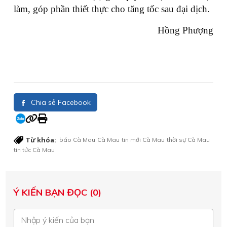
làm, góp phần thiết thực cho tăng tốc sau đại dịch.
Hồng Phượng
Chia sẻ Facebook
Từ khóa:
báo Cà Mau
Cà Mau
tin mới Cà Mau
thời sự Cà Mau
tin tức Cà Mau
Ý KIẾN BẠN ĐỌC (0)