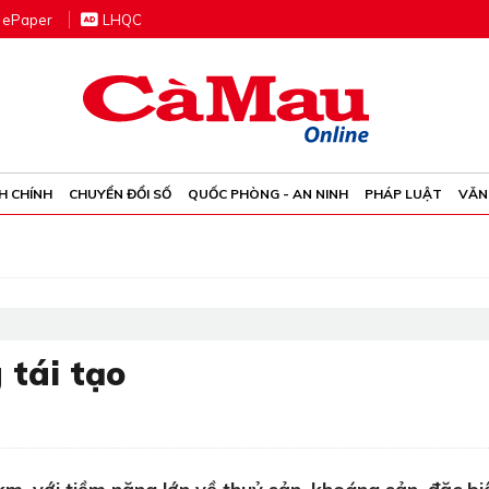
e
P
aper
LHQC
H CHÍNH
CHUYỂN ĐỔI SỐ
QUỐC PHÒNG - AN NINH
PHÁP LUẬT
VĂN
 tái tạo