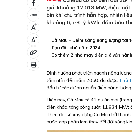
Cà Mau có bờ biển dài 254 km
gió, khoảng 12.018 MW, điện mặt
bin khí chu trình hỗn hợp, nhiên li
khoảng 6,5-8 tỷ kWh, đảm bảo thâ
+
-
Cà Mau - Ðiểm sáng năng lượng tái 
Tạo đột phá năm 2024
Có thêm 2 nhà máy điện gió vận hàn
Ðịnh hướng phát triển ngành năng lượng 
tầm nhìn đến năm 2050, đã được
Thủ t
đầu tư các dự án nguồn điện năng lượng 
Hiện nay, Cà Mau có 41 dự án mới (trong
điện khác, tổng công suất 11.934 MW; đi
Theo đó, sẽ xây dựng Cà Mau trở thành 
nước, góp phần làm thay đổi đời sống kin