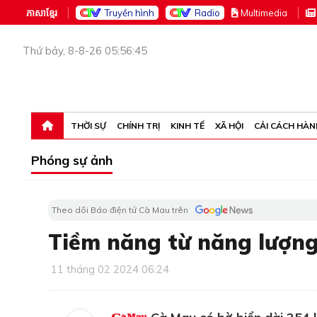
ភាសាខ្មែរ
Truyền hình
Radio
M
ultimedia
Thứ bảy, 8-8-26 05:56:45
THỜI SỰ
CHÍNH TRỊ
KINH TẾ
XÃ HỘI
CẢI CÁCH HÀN
Phóng sự ảnh
Theo dõi Báo điện tử Cà Mau trên
Tiềm năng từ năng lượng
11 tháng 02 2024 06:24