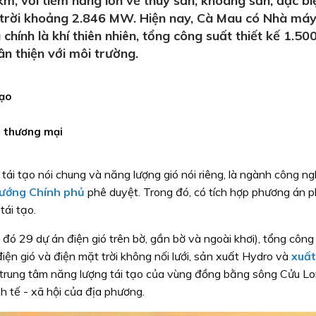
, với tiềm năng lớn về thuỷ sản, khoáng sản, đặc biệt
 trời khoảng 2.846 MW. Hiện nay, Cà Mau có Nhà máy
ệu chính là khí thiên nhiên, tổng công suất thiết kế 1
n thiện với môi trường.
tạo
h thương mại
tái tạo nói chung và năng lượng gió nói riêng, là ngành công 
ướng Chính phủ
phê duyệt. Trong đó, có tích hợp phương án p
tái tạo.
 đó 29 dự án điện gió trên bờ, gần bờ và ngoài khơi), tổng cô
ện gió và điện mặt trời không nối lưới, sản xuất Hydro và
xuất
trung tâm năng lượng tái tạo của vùng đồng bằng sông Cửu Lon
h tế - xã hội của địa phương.