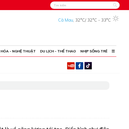
Cà Mau
,
32°C
/
32°C
-
33°C
 HÓA - NGHỆ THUẬT
DU LỊCH - THỂ THAO
NHỊP SỐNG TRẺ