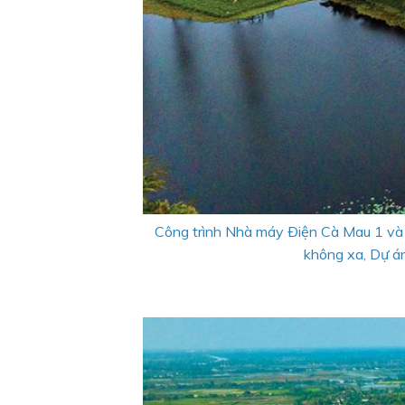
Công trình Nhà máy Ðiện Cà Mau 1 và 
không xa, Dự á