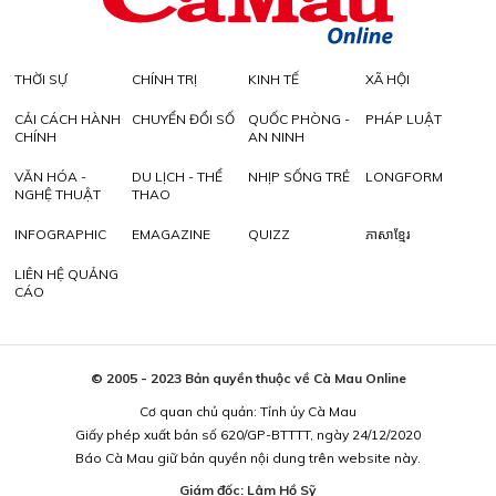
THỜI SỰ
CHÍNH TRỊ
KINH TẾ
XÃ HỘI
CẢI CÁCH HÀNH
CHUYỂN ĐỔI SỐ
QUỐC PHÒNG -
PHÁP LUẬT
CHÍNH
AN NINH
VĂN HÓA -
DU LỊCH - THỂ
NHỊP SỐNG TRẺ
LONGFORM
NGHỆ THUẬT
THAO
INFOGRAPHIC
EMAGAZINE
QUIZZ
ភាសាខ្មែរ
LIÊN HỆ QUẢNG
CÁO
© 2005 - 2023 Bản quyền thuộc về Cà Mau Online
Cơ quan chủ quản: Tỉnh ủy Cà Mau
Giấy phép xuất bản số 620/GP-BTTTT, ngày 24/12/2020
Báo Cà Mau giữ bản quyền nội dung trên website này.
Giám đốc: Lâm Hồ Sỹ