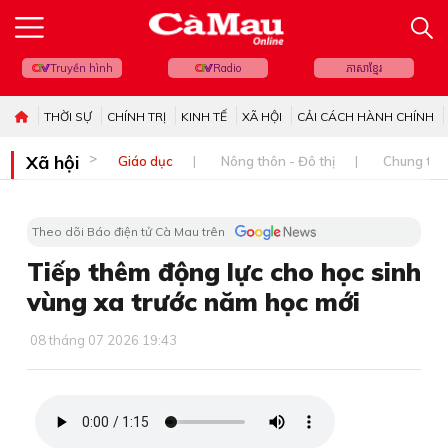
Truyền hình
Radio
ភាសាខ្មែរ
THỜI SỰ
CHÍNH TRỊ
KINH TẾ
XÃ HỘI
CẢI CÁCH HÀNH CHÍNH
Xã hội
Giáo dục
Nông thôn - Đô thị
Chung tay 
Theo dõi Báo điện tử Cà Mau trên
Tiếp thêm động lực cho học sinh
vùng xa trước năm học mới
08 tháng 07 2026 19:43