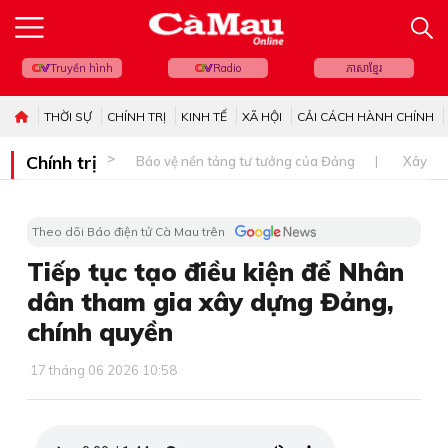
Truyền hình
Radio
ភាសាខ្មែរ
THỜI SỰ
CHÍNH TRỊ
KINH TẾ
XÃ HỘI
CẢI CÁCH HÀNH CHÍNH
Chính trị
Bảo vệ nền tảng tư tưởng của Đảng
Xây dự
Theo dõi Báo điện tử Cà Mau trên
Tiếp tục tạo điều kiện để Nhân
dân tham gia xây dựng Đảng,
chính quyền
17 tháng 06 2026 10:58