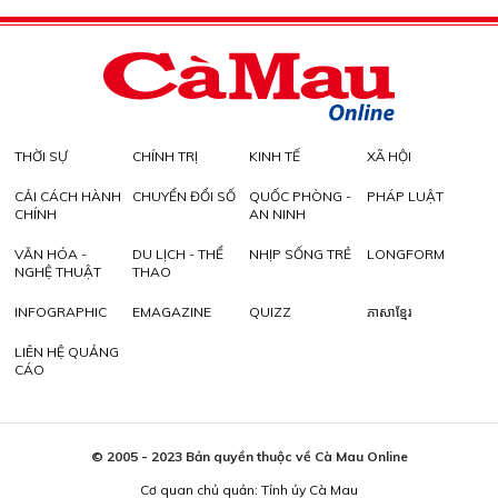
THỜI SỰ
CHÍNH TRỊ
KINH TẾ
XÃ HỘI
CẢI CÁCH HÀNH
CHUYỂN ĐỔI SỐ
QUỐC PHÒNG -
PHÁP LUẬT
CHÍNH
AN NINH
VĂN HÓA -
DU LỊCH - THỂ
NHỊP SỐNG TRẺ
LONGFORM
NGHỆ THUẬT
THAO
INFOGRAPHIC
EMAGAZINE
QUIZZ
ភាសាខ្មែរ
LIÊN HỆ QUẢNG
CÁO
© 2005 - 2023 Bản quyền thuộc về Cà Mau Online
Cơ quan chủ quản: Tỉnh ủy Cà Mau