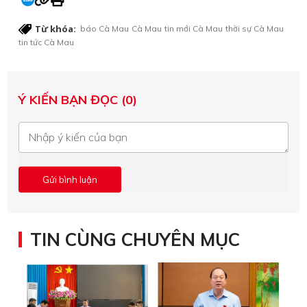
Từ khóa:
báo Cà Mau
Cà Mau
tin mới Cà Mau
thời sự Cà Mau
tin tức Cà Mau
Ý KIẾN BẠN ĐỌC (0)
TIN CÙNG CHUYÊN MỤC