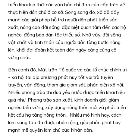
triển khai kịp thời các văn bản chỉ đạo của cấp trên về
thực hiện dân chủ ở cơ sở. Song song đó, xã đã đẩy
mạnh các giải pháp hỗ trợ người dân phát triển sản
xuất, nâng cao đời sống, đặc biệt quan tâm đến các hộ
nghèo, đồng bào dân tộc thiểu số. Nhờ vậy, đời sống
vật chất và tinh thần của người dân từng bước nâng
lên, khối đại đoàn kết toàn dân ngày càng củng cố
vững chắc.
Bên cạnh đó, Mặt trận Tổ quốc và các tổ chức chính trị
- xã hội tại địa phương phát huy tốt vai trò tuyên
truyền, vận động, tham gia giám sát, phản biện xã hội.
Nhiều phong trào thi đua yêu nước được triển khai hiệu
quả như: Phong trào sản xuất, kinh doanh giỏi; giảm
nghèo bền vững; xây dựng nông thôn mới và phát triển
kết cấu hạ tầng nông thôn... Nhiều mô hình hay, cách
làm sáng tạo đã được nhân rộng, góp phần phát huy
mạnh mẽ quyền làm chủ của Nhân dân.