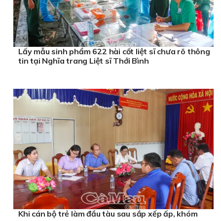
Lấy mẫu sinh phẩm 622 hài cốt liệt sĩ chưa rõ thông
tin tại Nghĩa trang Liệt sĩ Thới Bình
Khi cán bộ trẻ làm đầu tàu sau sắp xếp ấp, khóm