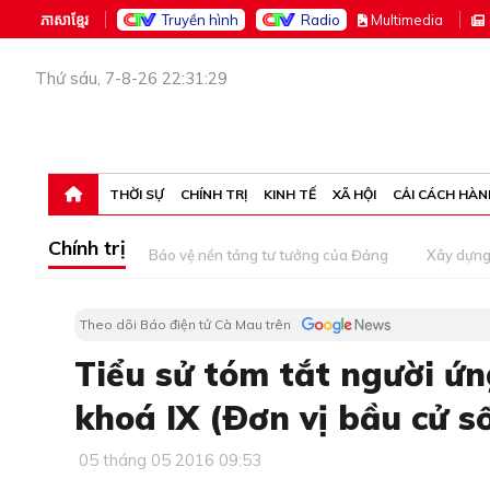
ភាសាខ្មែរ
Truyền hình
Radio
M
ultimedia
Thứ sáu, 7-8-26 22:31:29
THỜI SỰ
CHÍNH TRỊ
KINH TẾ
XÃ HỘI
CẢI CÁCH HÀN
Chính trị
Bảo vệ nền tảng tư tưởng của Đảng
Xây dựn
Theo dõi Báo điện tử Cà Mau trên
Tiểu sử tóm tắt người ứ
khoá IX (Ðơn vị bầu cử số
05 tháng 05 2016 09:53