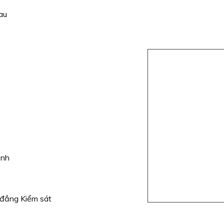
au
ịnh
 đẳng Kiểm sát