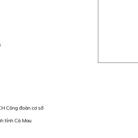
u
CH Công đoàn cơ sở
nh tỉnh Cà Mau