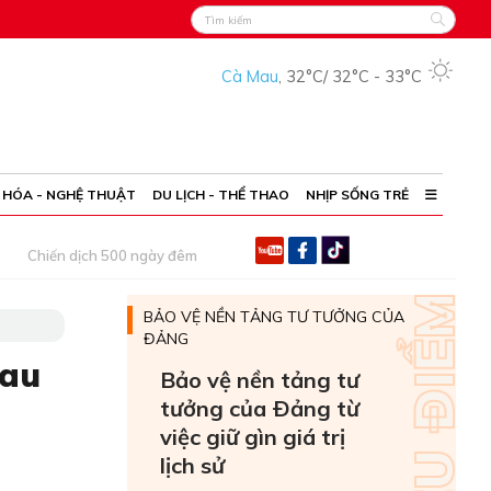
Cà Mau
,
32°C
/
32°C
-
33°C
 HÓA - NGHỆ THUẬT
DU LỊCH - THỂ THAO
NHỊP SỐNG TRẺ
Chiến dịch 500 ngày đêm
BẢO VỆ NỀN TẢNG TƯ TƯỞNG CỦA
ĐẢNG
Mau
Bảo vệ nền tảng tư
tưởng của Ðảng từ
việc giữ gìn giá trị
lịch sử