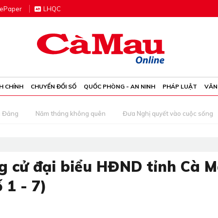
e
P
aper
LHQC
H CHÍNH
CHUYỂN ĐỔI SỐ
QUỐC PHÒNG - AN NINH
PHÁP LUẬT
VĂN
g Đảng
Năm tháng không quên
Đưa Nghị quyết vào cuộc sống
ng cử đại biểu HĐND tỉnh Cà 
 1 - 7)