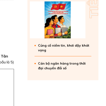
Củng cố niềm tin, khơi dậy khát
vọng
g Tân
ầu là 5)
Cán bộ ngân hàng trong thời
đại chuyển đổi số