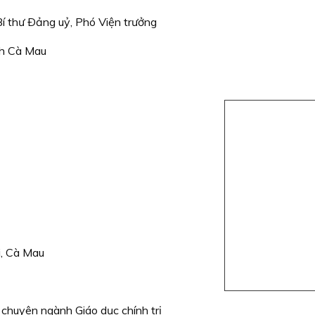
Bí thư Ðảng uỷ, Phó Viện trưởng
nh Cà Mau
i, Cà Mau
chuyên ngành Giáo dục chính trị