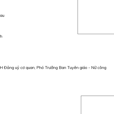
Mau
nh
H Ðảng uỷ cơ quan, Phó Trưởng Ban Tuyên giáo - Nữ công