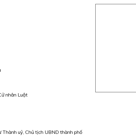
u
Cử nhân Luật
hư Thành uỷ, Chủ tịch UBND thành phố