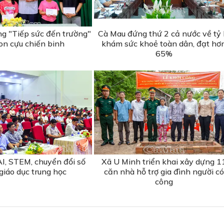
ng "Tiếp sức đến trường"
Cà Mau đứng thứ 2 cả nước về tỷ 
on cựu chiến binh
khám sức khoẻ toàn dân, đạt hơ
65%
I, STEM, chuyển đổi số
Xã U Minh triển khai xây dựng 1
giáo dục trung học
căn nhà hỗ trợ gia đình người có
công