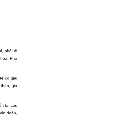
i, phải đi
Khóa, Phó
ế có giải
thân, gia
n tại các
hẩn đoán,