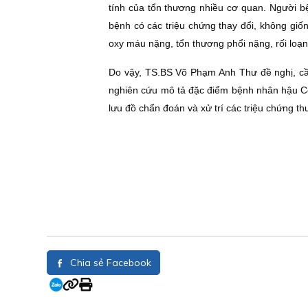
tính của tổn thương nhiều cơ quan. Người b
bệnh có các triệu chứng thay đổi, không gi
oxy máu nặng, tổn thương phổi nặng, rối loạ
Do vậy, TS.BS Võ Phạm Anh Thư đề nghị, cầ
nghiên cứu mô tả đặc điểm bệnh nhân hậu Co
lưu đồ chẩn đoán và xử trí các triệu chứng t
Chia sẻ Facebook