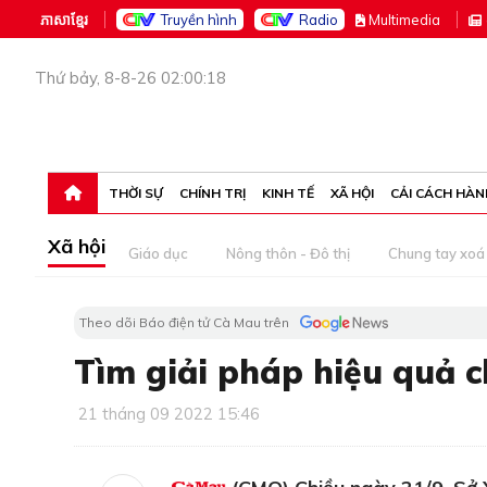
ភាសាខ្មែរ
Truyền hình
Radio
M
ultimedia
Thứ bảy, 8-8-26 02:00:18
THỜI SỰ
CHÍNH TRỊ
KINH TẾ
XÃ HỘI
CẢI CÁCH HÀN
Xã hội
Giáo dục
Nông thôn - Đô thị
Chung tay xoá 
Theo dõi Báo điện tử Cà Mau trên
Tìm giải pháp hiệu quả 
21 tháng 09 2022 15:46