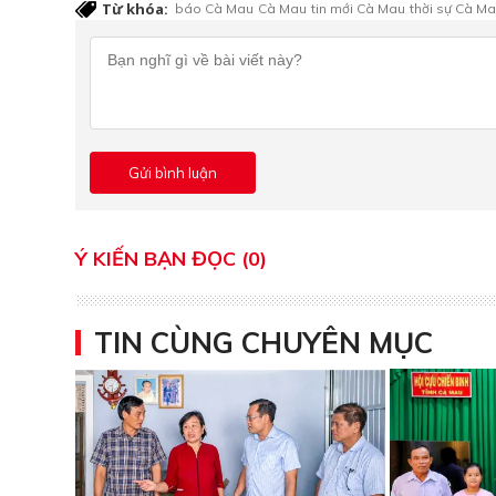
Từ khóa:
báo Cà Mau
Cà Mau
tin mới Cà Mau
thời sự Cà M
Ý KIẾN BẠN ĐỌC (0)
TIN CÙNG CHUYÊN MỤC