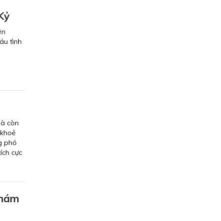
Kỷ
ện
áu tình
mà còn
 khoẻ
ng phó
ích cực
khám