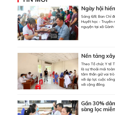
Ngày hội hiế
Sáng 6/8, Ban Chỉ đ
Huyết học - Truyền 
nguyện tại xã Gành 
Nền tảng xây
Theo Tổ chức Y tế T
là sự thoải mái toàn
tâm thần giữ vai tr
với áp lực cuộc sống
với cộng đồng.
Gần 30% dân 
sàng lọc miễn