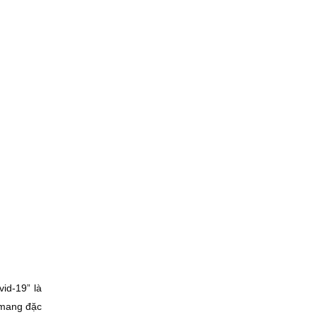
id-19” là
 mang đặc