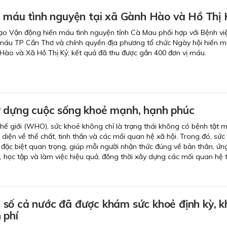
n máu tình nguyện tại xã Gành Hào và Hồ Thị 
ạo Vận động hiến máu tình nguyện tỉnh Cà Mau phối hợp với Bệnh vi
máu TP Cần Thơ và chính quyền địa phương tổ chức Ngày hội hiến m
Hào và Xã Hồ Thị Kỷ; kết quả đã thu được gần 400 đơn vị máu.
 dựng cuộc sống khoẻ mạnh, hạnh phúc
hế giới (WHO), sức khoẻ không chỉ là trạng thái không có bệnh tật 
 diện về thể chất, tinh thần và các mối quan hệ xã hội. Trong đó, sức
ò đặc biệt quan trọng, giúp mỗi người nhận thức đúng về bản thân, ứ
, học tập và làm việc hiệu quả, đồng thời xây dựng các mối quan hệ t
số cả nước đã được khám sức khoẻ định kỳ, 
 phí