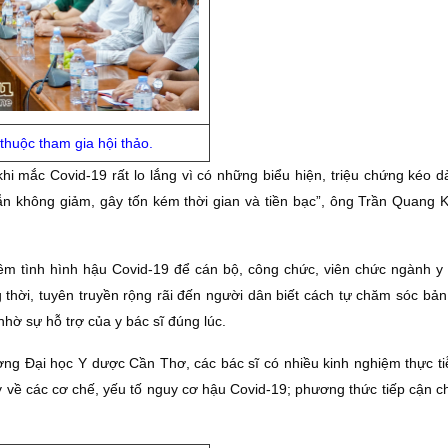
thuộc tham gia hội thảo.
hi mắc Covid-19 rất lo lắng vì có những biểu hiện, triệu chứng kéo dà
vẫn không giảm, gây tốn kém thời gian và tiền bạc”, ông Trần Quang 
m tình hình hậu Covid-19 để cán bộ, công chức, viên chức ngành y t
hời, tuyên truyền rộng rãi đến người dân biết cách tự chăm sóc bản 
nhờ sự hỗ trợ của y bác sĩ đúng lúc.
ờng Đại học Y dược Cần Thơ, các bác sĩ có nhiều kinh nghiệm thực tiễ
y về các cơ chế, yếu tố nguy cơ hậu Covid-19; phương thức tiếp cận c