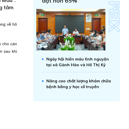
à Mau”.
đạt hơn 65%
ng tâm
ung về hô
n cho cán
n sau khi
Ngày hội hiến máu tình nguyện
tại xã Gành Hào và Hồ Thị Kỷ
Nâng cao chất lượng khám chữa
bệnh bằng y học cổ truyền