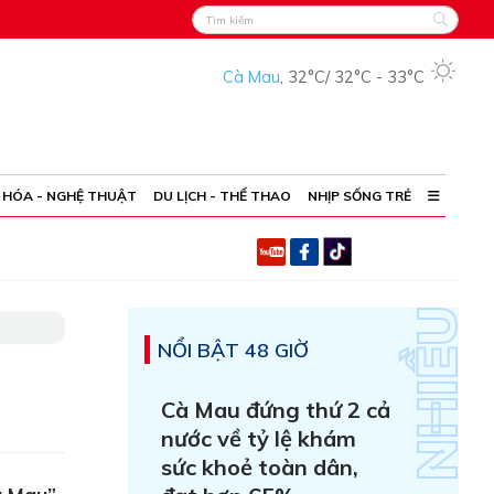
Cà Mau
,
32°C
/
32°C
-
33°C
 HÓA - NGHỆ THUẬT
DU LỊCH - THỂ THAO
NHỊP SỐNG TRẺ
NỔI BẬT 48 GIỜ
Cà Mau đứng thứ 2 cả
nước về tỷ lệ khám
sức khoẻ toàn dân,