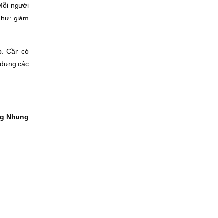
Mỗi người
như: giảm
p. Cần có
 dựng các
g Nhung