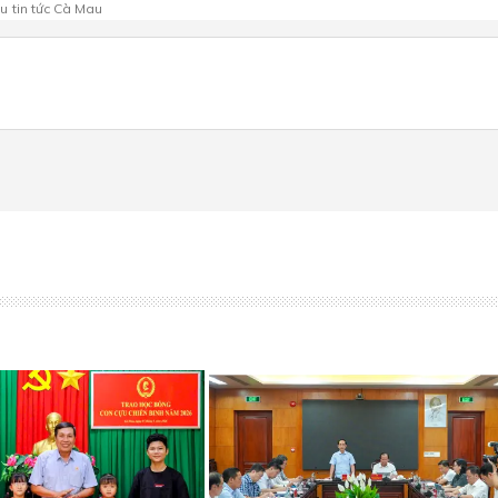
au
tin tức Cà Mau