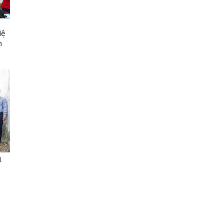
lệ
n
1