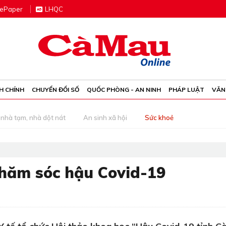
e
P
aper
LHQC
H CHÍNH
CHUYỂN ĐỔI SỐ
QUỐC PHÒNG - AN NINH
PHÁP LUẬT
VĂN
nhà tạm, nhà dột nát
An sinh xã hội
Sức khoẻ
chăm sóc hậu Covid-19