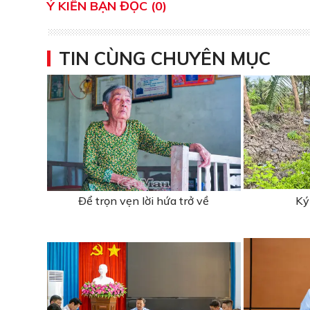
Ý KIẾN BẠN ĐỌC (0)
TIN CÙNG CHUYÊN MỤC
Ðể trọn vẹn lời hứa trở về
Ký