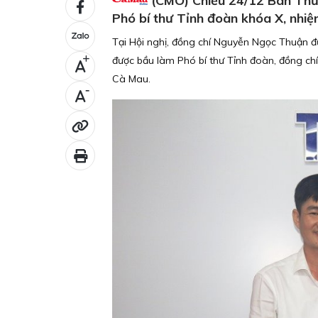
(CMO) Chiều 24/12 Ban Thườ
Phó bí thư Tỉnh đoàn khóa X, nhi
Tại Hội nghị, đồng chí Nguyễn Ngọc Thuận đư
được bầu làm Phó bí thư Tỉnh đoàn, đồng c
+
Cà Mau.
-