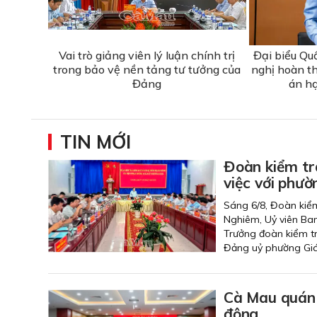
Vai trò giảng viên lý luận chính trị
Đại biểu Qu
trong bảo vệ nền tảng tư tưởng của
nghị hoàn th
Đảng
án h
TIN MỚI
Đoàn kiểm tra
việc với phườ
Sáng 6/8, Đoàn kiểm
Nghiêm, Uỷ viên Ba
Trưởng đoàn kiểm tr
Đảng uỷ phường Giá 
Cà Mau quán t
động