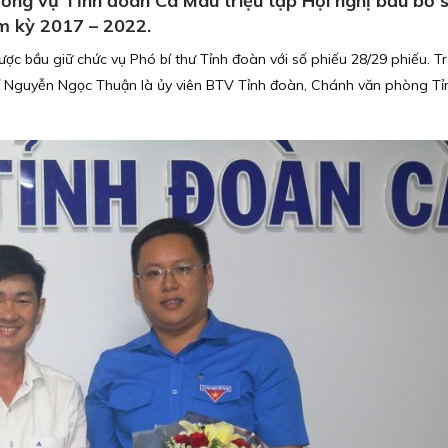
ng vụ Tỉnh đoàn Cà Mau triệu tập Hội nghị bầu bổ 
ệm kỳ 2017 – 2022.
ợc bầu giữ chức vụ Phó bí thư Tỉnh đoàn với số phiếu 28/29 phiếu. Tr
hí Nguyễn Ngọc Thuận là ủy viên BTV Tỉnh đoàn, Chánh văn phòng T