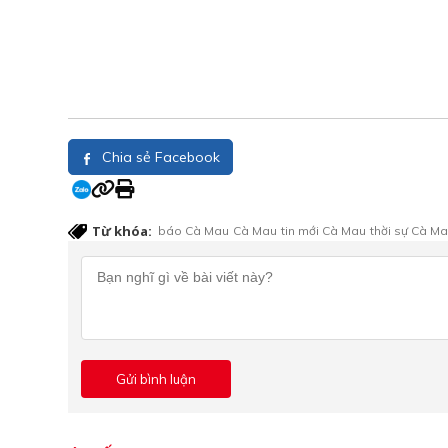
Chia sẻ Facebook
Từ khóa:
báo Cà Mau
Cà Mau
tin mới Cà Mau
thời sự Cà M