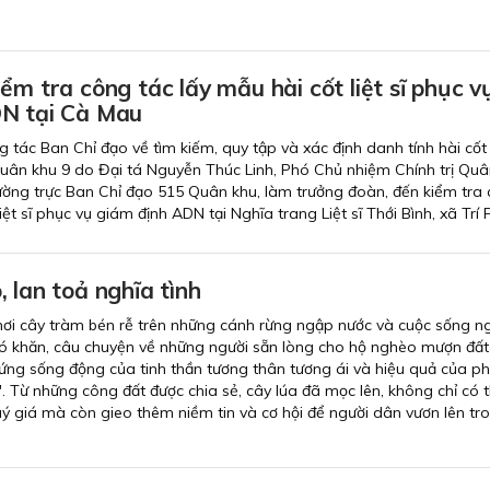
ểm tra công tác lấy mẫu hài cốt liệt sĩ phục v
N tại Cà Mau
tác Ban Chỉ đạo về tìm kiếm, quy tập và xác định danh tính hài cốt l
uân khu 9 do Đại tá Nguyễn Thúc Linh, Phó Chủ nhiệm Chính trị Quâ
ờng trực Ban Chỉ đạo 515 Quân khu, làm trưởng đoàn, đến kiểm tra
iệt sĩ phục vụ giám định ADN tại Nghĩa trang Liệt sĩ Thới Bình, xã Trí 
 lan toả nghĩa tình
nơi cây tràm bén rễ trên những cánh rừng ngập nước và cuộc sống n
hó khăn, câu chuyện về những người sẵn lòng cho hộ nghèo mượn đất
hứng sống động của tinh thần tương thân tương ái và hiệu quả của p
. Từ những công đất được chia sẻ, cây lúa đã mọc lên, không chỉ có
ý giá mà còn gieo thêm niềm tin và cơ hội để người dân vươn lên tr