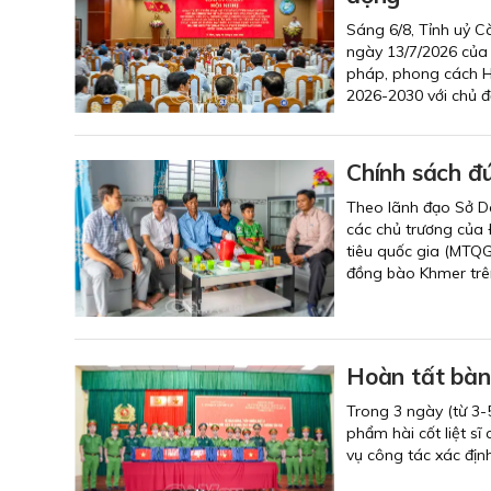
Sáng 6/8, Tỉnh uỷ Cà
ngày 13/7/2026 của 
pháp, phong cách Hồ
2026-2030 với chủ đ
Chính sách đ
Theo lãnh đạo Sở Dâ
các chủ trương của 
tiêu quốc gia (MTQG)
đồng bào Khmer trên
Hoàn tất bàn 
Trong 3 ngày (từ 3-
phẩm hài cốt liệt s
vụ công tác xác định 