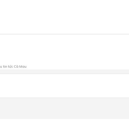
au
tin tức Cà Mau