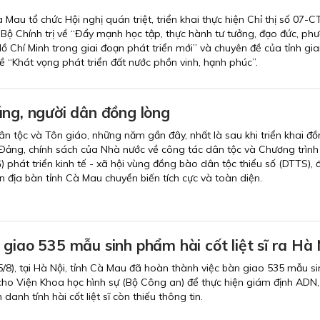
 Mau tổ chức Hội nghị quán triệt, triển khai thực hiện Chỉ thị số 07-
Bộ Chính trị về “Đẩy mạnh học tập, thực hành tư tưởng, đạo đức, ph
 Chí Minh trong giai đoạn phát triển mới” và chuyên đề của tỉnh gia
ề “Khát vọng phát triển đất nước phồn vinh, hạnh phúc”.
úng, người dân đồng lòng
n tộc và Tôn giáo, những năm gần đây, nhất là sau khi triển khai đ
Ðảng, chính sách của Nhà nước về công tác dân tộc và Chương trìn
 phát triển kinh tế - xã hội vùng đồng bào dân tộc thiểu số (DTTS), 
 địa bàn tỉnh Cà Mau chuyển biến tích cực và toàn diện.
giao 535 mẫu sinh phẩm hài cốt liệt sĩ ra Hà 
5/8), tại Hà Nội, tỉnh Cà Mau đã hoàn thành việc bàn giao 535 mẫu si
ĩ cho Viện Khoa học hình sự (Bộ Công an) để thực hiện giám định ADN
danh tính hài cốt liệt sĩ còn thiếu thông tin.