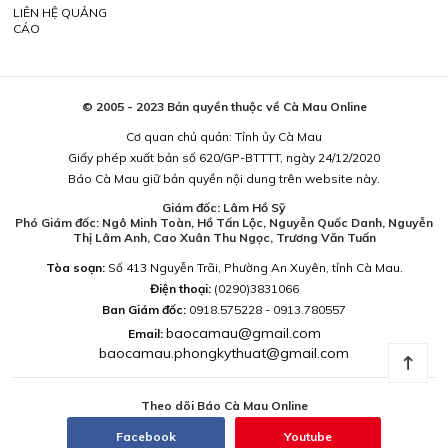
LIÊN HỆ QUẢNG
CÁO
© 2005 - 2023 Bản quyền thuộc về Cà Mau Online
Cơ quan chủ quản: Tỉnh ủy Cà Mau
Giấy phép xuất bản số 620/GP-BTTTT, ngày 24/12/2020
Báo Cà Mau giữ bản quyền nội dung trên website này.
Giám đốc: Lâm Hồ Sỹ
Phó Giám đốc: Ngô Minh Toàn, Hồ Tấn Lộc, Nguyễn Quốc Danh, Nguyễn
Thị Lâm Anh, Cao Xuân Thu Ngọc, Trương Văn Tuấn
Tòa soạn:
Số 413 Nguyễn Trãi, Phường An Xuyên, tỉnh Cà Mau.
Điện thoại:
(0290)3831066
Ban Giám đốc:
0918.575228 - 0913.780557
baocamau@gmail.com
Email:
baocamau.phongkythuat@gmail.com
Theo dõi Báo Cà Mau Online
Facebook
Youtube