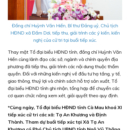
Đồng chí Huỳnh Văn Hiền, Bí thư Đảng uỷ, Chủ tịch
HĐND xã Đầm Dơi, tiếp thu, giải trình các ý kiến, kiến
nghị của cử tri tại buổi tiếp xúc.
Thay mặt Tổ đại biểu HĐND tỉnh, đồng chí Huỳnh Văn
Hiền cùng lãnh đạo các sở, ngành và chính quyền địa
phương đã tiếp thu, giải trình các nội dung thuộc thẩm
quyền. Đối với những kiến nghị về đầu tư hạ tầng, y tế,
giao thông, thuỷ lợi và chính sách hỗ trợ sản xuất, Tổ
đại biểu HĐND tỉnh ghi nhận, tổng hợp để chuyển các
cơ quan chức năng xem xét, giải quyết theo quy định.
*Cùng ngày, Tổ đại biểu HĐND tỉnh Cà Mau khoá XI
tiếp xúc cử tri các xã: Tạ An Khương và Định
Thành. Tham dự buổi tiếp xúc tại Xã Tạ An
Khương có Phó Chủ tịch UBND tỉnh Ngô Vũ Thăng.