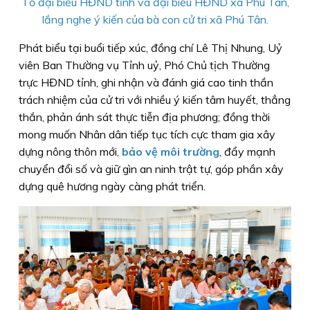
Tổ đại biểu HĐND tỉnh và đại biểu HĐND xã Phú Tân,
lắng nghe ý kiến của bà con cử tri xã Phú Tân.
Phát biểu tại buổi tiếp xúc, đồng chí Lê Thị Nhung, Uỷ
viên Ban Thường vụ Tỉnh uỷ, Phó Chủ tịch Thường
trực HĐND tỉnh, ghi nhận và đánh giá cao tinh thần
trách nhiệm của cử tri với nhiều ý kiến tâm huyết, thẳng
thắn, phản ánh sát thực tiễn địa phương; đồng thời
mong muốn Nhân dân tiếp tục tích cực tham gia xây
dựng nông thôn mới,
bảo vệ môi trường
, đẩy mạnh
chuyển đổi số và giữ gìn an ninh trật tự, góp phần xây
dựng quê hương ngày càng phát triển.