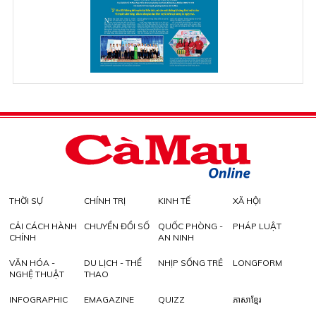
THỜI SỰ
CHÍNH TRỊ
KINH TẾ
XÃ HỘI
CẢI CÁCH HÀNH
CHUYỂN ĐỔI SỐ
QUỐC PHÒNG -
PHÁP LUẬT
CHÍNH
AN NINH
VĂN HÓA -
DU LỊCH - THỂ
NHỊP SỐNG TRẺ
LONGFORM
NGHỆ THUẬT
THAO
INFOGRAPHIC
EMAGAZINE
QUIZZ
ភាសាខ្មែរ