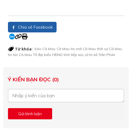
Chia sẻ Facebook
Từ khóa:
báo Cà Mau
Cà Mau
tin mới Cà Mau
thời sự Cà Mau
tin tức Cà Mau
Tổ đại biểu HĐND tỉnh tiếp xúc cử tri xã Trần Phán
Ý KIẾN BẠN ĐỌC (0)