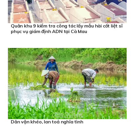
Quân khu 9 kiểm tra công tác lấy mẫu hài cốt liệt sĩ
phục vụ giám định ADN tại Cà Mau
Dân vận khéo, lan toả nghĩa tình