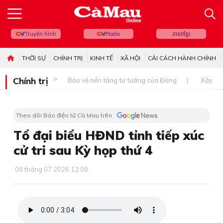
Truyền hình
Radio
ភាសាខ្មែរ
THỜI SỰ
CHÍNH TRỊ
KINH TẾ
XÃ HỘI
CẢI CÁCH HÀNH CHÍNH
Chính trị
Bảo vệ nền tảng tư tưởng của Đảng
Xây dự
Theo dõi Báo điện tử Cà Mau trên
Tổ đại biểu HĐND tỉnh tiếp xúc
cử tri sau Kỳ họp thứ 4
08 tháng 07 2026 12:08