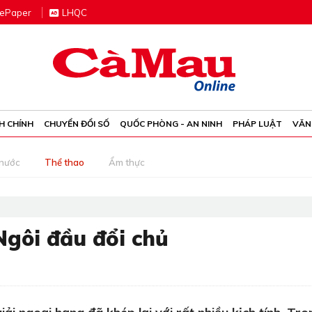
e
P
aper
LHQC
H CHÍNH
CHUYỂN ĐỔI SỐ
QUỐC PHÒNG - AN NINH
PHÁP LUẬT
VĂN
 nước
Thể thao
Ẩm thực
gôi đầu đổi chủ