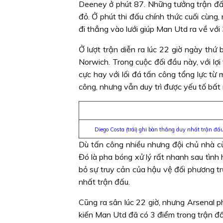
Deeney ở phút 87. Những tưởng trận đấu
đỏ. Ở phút thi đấu chính thức cuối cùng
đi thẳng vào lưới giúp Man Utd ra về với
Ở lượt trận diễn ra lúc 22 giờ ngày thứ
Norwich. Trong cuộc đối đầu này, với l
cực hay với lối đá tấn công tổng lực t
công, nhưng vẫn duy trì được yếu tố bất 
Diego Costa (trái) ghi bàn thắng duy nhất trận đấ
Dù tấn công nhiều nhưng đội chủ nhà cũn
Đó là pha bóng xử lý rất nhanh sau tình 
bỏ sự truy cản của hậu vệ đối phương tr
nhất trận đấu.
Cũng ra sân lúc 22 giờ, nhưng Arsenal 
kiến Man Utd đã có 3 điểm trong trận đ