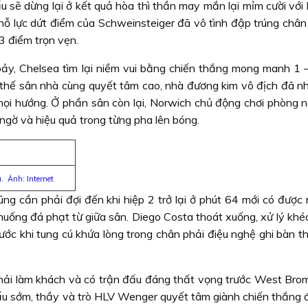
 sẽ dừng lại ở kết quả hòa thì thần may mắn lại mỉm cười với
, nỗ lực dứt điểm của Schweinsteiger đã vô tình đập trúng châ
 3 điểm trọn vẹn.
 bảy, Chelsea tìm lại niềm vui bằng chiến thắng mong manh 1 –
ợi thế sân nhà cùng quyết tâm cao, nhà đương kim vô địch đã n
ừ mọi hướng. Ở phần sân còn lại, Norwich chủ động chơi phòng 
ngờ và hiệu quả trong từng pha lên bóng.
u. Ảnh: Internet
g cần phải đợi đến khi hiệp 2 trở lại ở phút 64 mới có được n
huống đá phạt từ giữa sân. Diego Costa thoát xuống, xử lý khéo
ước khi tung cú khứa lòng trong chân phải điệu nghệ ghi bàn t
phải làm khách và có trận đấu đáng thất vọng trước West Bro
ấu sớm, thầy và trò HLV Wenger quyết tâm giành chiến thắng để