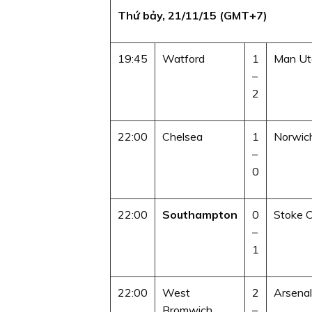
Thứ bảy, 21/11/15 (GMT+7)
19:45
Watford
1
Man Ut
–
2
22:00
Chelsea
1
Norwic
–
0
22:00
Southampton
0
Stoke C
–
1
22:00
West
2
Arsenal
Bromwich
–