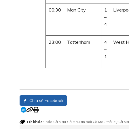
00:30
Man City
1
Liverpo
–
4
23:00
Tottenham
4
West 
–
1
Chia sẻ Facebook
Từ khóa:
báo Cà Mau
Cà Mau
tin mới Cà Mau
thời sự Cà M