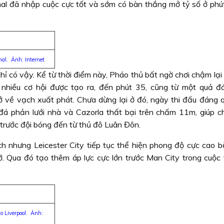
nal đã nhập cuộc cực tốt và sớm có bàn thắng mở tỷ số ở phú
al. Ảnh: Internet
hỉ có vậy. Kể từ thời điểm này, Pháo thủ bất ngờ chơi chậm lạ
 nhiều cơ hội được tạo ra, đến phút 35, cũng từ một quả đ
ở về vạch xuất phát. Chưa dừng lại ở đó, ngày thi đấu đáng 
a đá phản lưới nhà và Cazorla thất bại trên chấm 11m, giúp 
trước đội bóng đến từ thủ đô Luân Đôn.
ch nhưng Leicester City tiếp tục thể hiện phong độ cực cao b
. Qua đó tạo thêm áp lực cực lớn trước Man City trong cuộc 
o Liverpool. Ảnh: