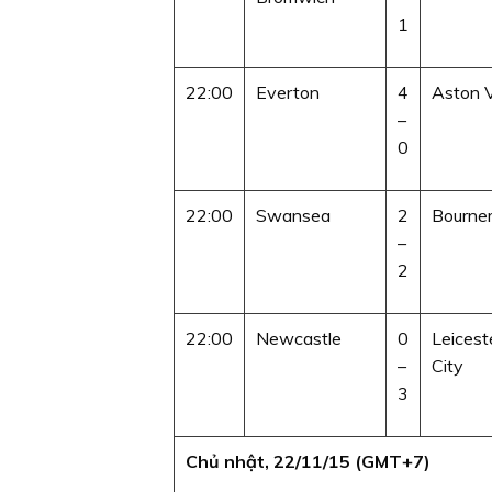
1
22:00
Everton
4
Aston V
–
0
22:00
Swansea
2
Bourne
–
2
22:00
Newcastle
0
Leicest
–
City
3
Chủ nhật, 22/11/15 (GMT+7)