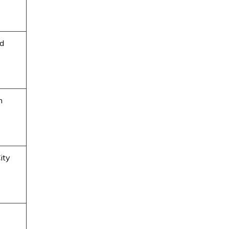
d
h
ity