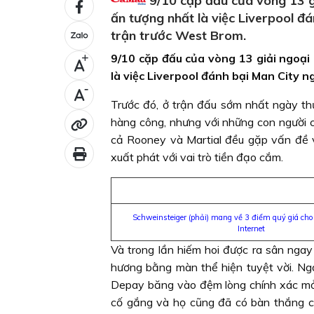
9/10 cặp đấu của vòng 13 giả
ấn tượng nhất là việc Liverpool đ
trận trước West Brom.
9/10 cặp đấu của vòng 13 giải ngoại 
+
là việc Liverpool đánh bại Man City 
-
Trước đó, ở trận đấu sớm nhất ngày thứ
hàng công, nhưng với những con người c
cả Rooney và Martial đều gặp vấn đề 
xuất phát với vai trò tiền đạo cắm.
Schweinsteiger (phải) mang về 3 điểm quý giá ch
Internet
Và trong lần hiếm hoi được ra sân nga
hương bằng màn thể hiện tuyệt vời. Ng
Depay băng vào đệm lòng chính xác mở 
cố gắng và họ cũng đã có bàn thắng c