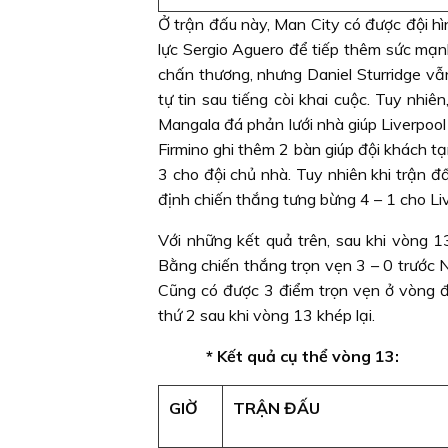
Ở trận đấu này, Man City có được đội hì
lực Sergio Aguero để tiếp thêm sức mạn
chấn thương, nhưng Daniel Sturridge vẫn
tự tin sau tiếng còi khai cuộc. Tuy nhi
Mangala đá phản lưới nhà giúp Liverpool
Firmino ghi thêm 2 bàn giúp đội khách t
3 cho đội chủ nhà. Tuy nhiên khi trận 
định chiến thắng tưng bừng 4 – 1 cho Liv
Với những kết quả trên, sau khi vòng 13
Bằng chiến thắng trọn vẹn 3 – 0 trước N
Cũng có được 3 điểm trọn vẹn ở vòng đ
thứ 2 sau khi vòng 13 khép lại.
* Kết quả cụ thể vòng 13:
GIỜ
TRẬN ĐẤU