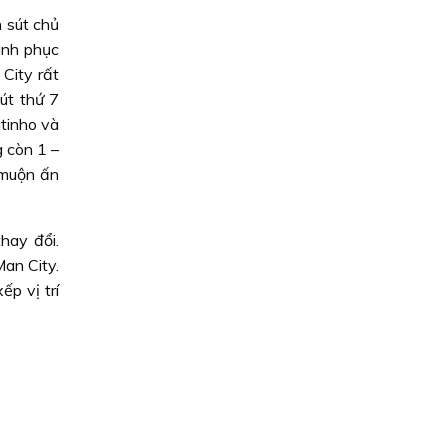
n sút chủ
ình phục
City rất
út thứ 7
tinho và
g còn 1 –
 muộn ấn
hay đổi.
an City.
p vị trí