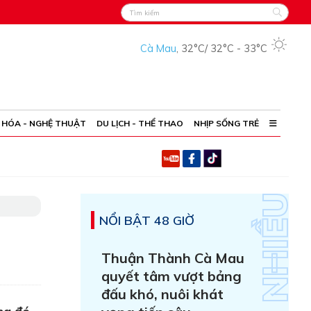
Cà Mau
,
32°C
/
32°C
-
33°C
 HÓA - NGHỆ THUẬT
DU LỊCH - THỂ THAO
NHỊP SỐNG TRẺ
NỔI BẬT 48 GIỜ
Thuận Thành Cà Mau
quyết tâm vượt bảng
đấu khó, nuôi khát