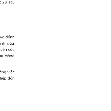
t 28 sau
i và đánh
ánh đầu,
quên của
cho West
ằng việc
tiếp đón