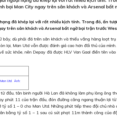
i ngoại hạng đã khép lại với rất nhiều kịch tính. Tro
ánh bại Man City ngay trên sân khách và Arsenal bất 
hạng đã khép lại với rất nhiều kịch tính. Trong đó, ấn tư
ngay trên sân khách và Arsenal bất ngờ bại trận trước We
 bảy, dù phải đá trên sân khách và thiếu vắng hàng loạt trụ 
òn lại, Man Utd vẫn được đánh giá cao hơn đối thủ của mình. 
về sức khỏe, nên Depay đã được HLV Van Gaal điền tên vào 
o Man Utd. Ảnh:
y từ đầu, tân binh người Hà Lan đã không làm phụ lòng ông t
ay phút 11 của trận đấu, đón đường căng ngang thuận lợi từ 
tỷ số 1 – 0 cho Man Utd. Những phút tiếp theo đội chủ nhà 
ân bằng tỷ số 1 – 1 sau cú sút phạt 11m thành công của độ