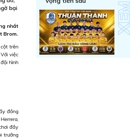
ng đó,
vọng tiến sâu
ngờ bại
ợng nhất
st Brom.
cột trên
Với việc
đội hình
hầy đồng
Herrera,
chơi đầy
i trưởng