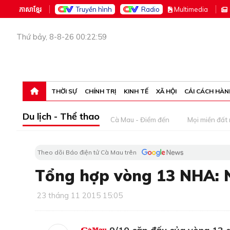
ភាសាខ្មែរ
Truyền hình
Radio
M
ultimedia
Thứ bảy, 8-8-26 00:22:59
THỜI SỰ
CHÍNH TRỊ
KINH TẾ
XÃ HỘI
CẢI CÁCH HÀN
Du lịch - Thể thao
Cà Mau - Điểm đến
Mọi miền đất
Theo dõi Báo điện tử Cà Mau trên
Tổng hợp vòng 13 NHA: N
23 tháng 11 2015 15:05