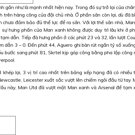
nh gần như là mạnh nhất hiện nay. Trong đó sự trở lại của châ
h trên hàng công của đội chủ nhà. Ở phần sân còn lại, dù đã b
 chưa đảm bảo đủ thể lực để ra sân. Với lợi thế sân nhà, Man 
ên, sự hưng phấn của Man xanh không được duy trì lâu khi ở ph
 tạm dẫn. Tiếp đà hưng phấn ở các phút 23 và 32, lần lượt Cou
ạm dẫn 3 – 0. Đến phút 44, Aguero ghi bàn rút ngắn tỷ số xuốn
đấu bước sang phút 81, Skrtel kịp góp công bằng pha lập công
erpool.
 khép lại, 3 vị trí cao nhất trên bảng xếp hạng đã có nhiều t
ewcastle, Leicester xuất sắc vượt lên chiếm ngôi đầu từ tay M
ấu này, Man Utd đã vượt mặt Man xanh và Arsenal để tạm xế