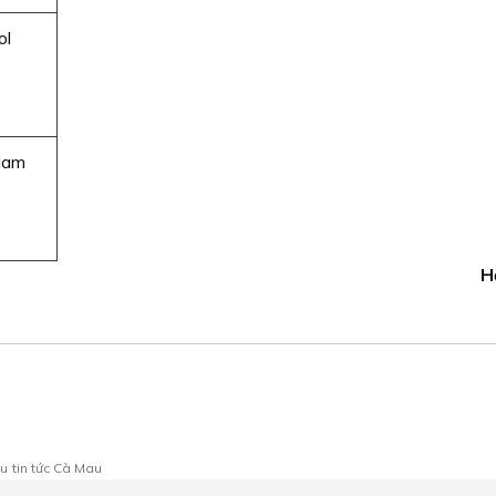
ol
Ham
H
au
tin tức Cà Mau