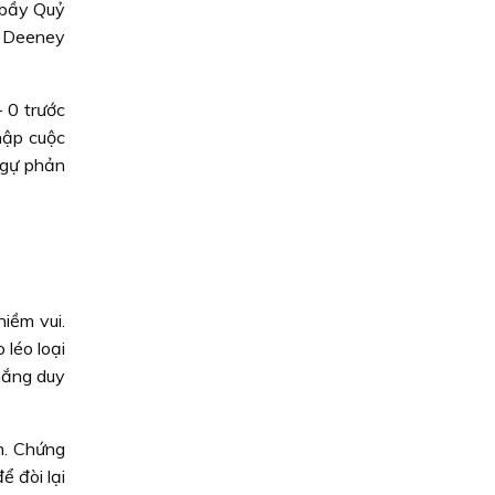
 bầy Quỷ
n Deeney
 0 trước
hập cuộc
ngự phản
iềm vui.
 léo loại
hắng duy
m. Chứng
 đòi lại