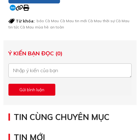
Từ khóa:
báo Cà Mau
Cà Mau
tin mới Cà Mau
thời sự Cà Mau
tin tức Cà Mau
mùa hè
an toàn
Ý KIẾN BẠN ĐỌC (0)
TIN CÙNG CHUYÊN MỤC
TIN MỚI