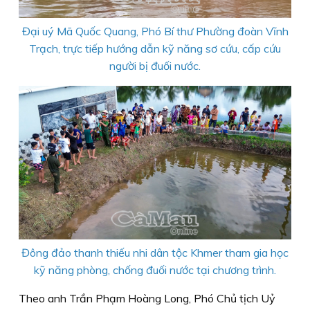
Đại uý Mã Quốc Quang, Phó Bí thư Phường đoàn Vĩnh
Trạch, trực tiếp hướng dẫn kỹ năng sơ cứu, cấp cứu
người bị đuối nước.
Đông đảo thanh thiếu nhi dân tộc Khmer tham gia học
kỹ năng phòng, chống đuối nước tại chương trình.
Theo anh Trần Phạm Hoàng Long, Phó Chủ tịch Uỷ