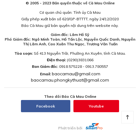
© 2005 - 2023 Bản quyền thuộc về Cà Mau Online
Cơ quan chủ quản: Tỉnh ủy Cà Mau
Giấy phép xuất bản số 620/GP-BTTTT, ngày 24/12/2020
Báo Cà Mau giữ bản quyền nội dung trên website này.
Giám đốc: Lâm Hồ Sỹ
Phó Giám đốc: Ngô Minh Toàn, Hồ Tấn Lộc, Nguyễn Quốc Danh, Nguyễn
Thị Lâm Anh, Cao Xuân Thu Ngọc, Trương Văn Tuấn
Tòa soạn:
Số 413 Nguyễn Trãi, Phường An Xuyên, tỉnh Cà Mau.
Điện thoại:
(0290)3831066
Ban Giám đốc:
0918.575228 - 0913.780557
baocamau@gmail.com
Email:
baocamau.phongkythuat@gmail.com
Theo dõi Báo Cà Mau Online
Facebook
Youtube
Phát triển bởi