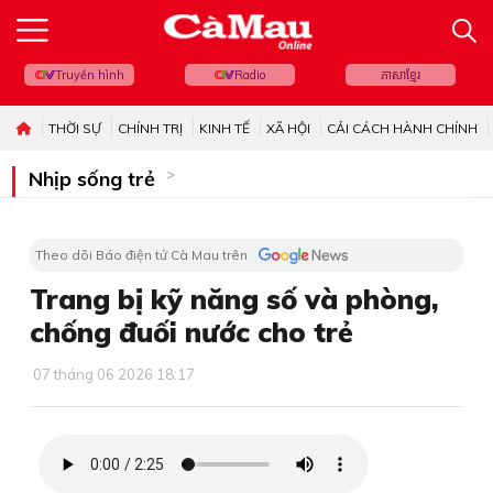
Truyền hình
Radio
ភាសាខ្មែរ
THỜI SỰ
CHÍNH TRỊ
KINH TẾ
XÃ HỘI
CẢI CÁCH HÀNH CHÍNH
Nhịp sống trẻ
Theo dõi Báo điện tử Cà Mau trên
Trang bị kỹ năng số và phòng,
chống đuối nước cho trẻ
07 tháng 06 2026 18:17