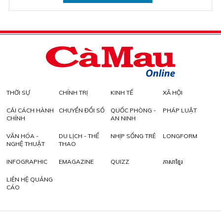
THỜI SỰ
CHÍNH TRỊ
KINH TẾ
XÃ HỘI
CẢI CÁCH HÀNH
CHUYỂN ĐỔI SỐ
QUỐC PHÒNG -
PHÁP LUẬT
CHÍNH
AN NINH
VĂN HÓA -
DU LỊCH - THỂ
NHỊP SỐNG TRẺ
LONGFORM
NGHỆ THUẬT
THAO
INFOGRAPHIC
EMAGAZINE
QUIZZ
ភាសាខ្មែរ
LIÊN HỆ QUẢNG
CÁO