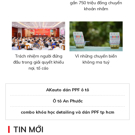
gần 750 triệu đồng chuyển
khoản nhầm
Trách nhiệm người đứng
Vì những chuyến biển
đầu trong giải quyết khiếu
không ma tuý
nại, tố cáo
AKauto dán PPF ô tô
Ô tô An Phước
combo khóa học detailing và dán PPF tp hcm
TIN MỚI