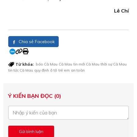
Lê Chí
Chia sẻ Facebook
Từ khóa:
báo Cà Mau
Cà Mau
tin mới Cà Mau
thời sự Cà Mau
tin tức Cà Mau
quy định
ô tô
trẻ em
an toàn
Ý KIẾN BẠN ĐỌC (0)