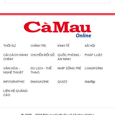
THỜI SỰ
CHÍNH TRỊ
KINH TẾ
XÃ HỘI
CẢI CÁCH HÀNH
CHUYỂN ĐỔI SỐ
QUỐC PHÒNG -
PHÁP LUẬT
CHÍNH
AN NINH
VĂN HÓA -
DU LỊCH - THỂ
NHỊP SỐNG TRẺ
LONGFORM
NGHỆ THUẬT
THAO
INFOGRAPHIC
EMAGAZINE
QUIZZ
ភាសាខ្មែរ
LIÊN HỆ QUẢNG
CÁO
© 2005 - 2023 Bản quyền thuộc về Cà Mau Online