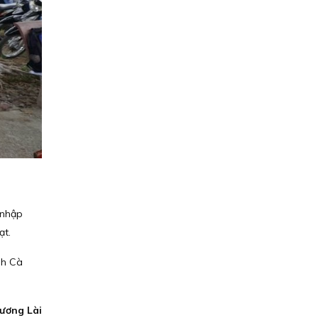
 nhập
ạt.
nh Cà
ương Lài