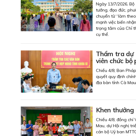
Ngày 13/7/2026, Bộ 
tưởng, đạo đức, phư
chuyển từ “làm theo
mạnh việc biến nhận
trọng tâm của Chỉ t
cụ thể.
Thẩm tra dự 
viên chức bộ
Chiều 4/8, Ban Pháp
quyết quy định chính
địa bàn tỉnh Cà Mau
Khen thưởng 
Chiều 4/8, đồng chí
Mau, dự Hội nghị tr
cán bộ Uỷ ban MTTQ 