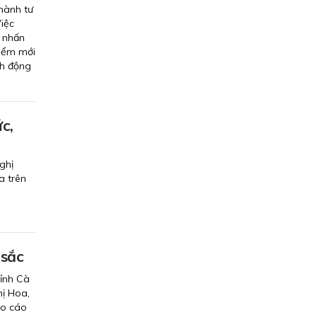
hành tư
iệc
, nhấn
điểm mới
nh động
c,
ghị
a trên
 sắc
tỉnh Cà
hị Hoa,
áo cáo