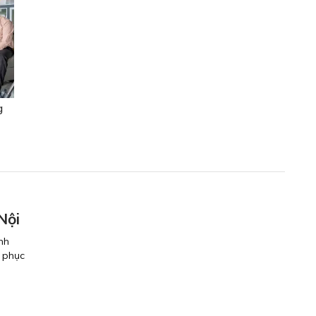
g
Nội
nh
, phục