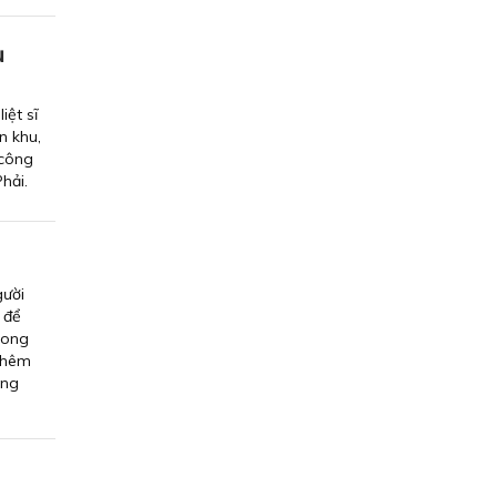
ụ
iệt sĩ
n khu,
 công
Phải.
gười
 để
hong
 thêm
ong