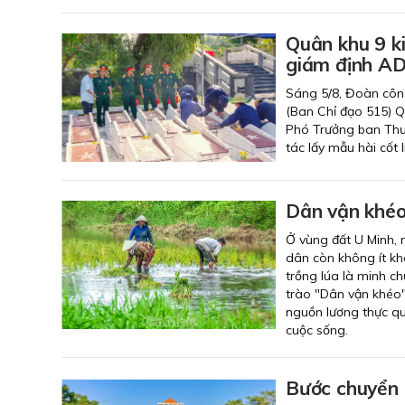
Quân khu 9 ki
giám định AD
Sáng 5/8, Đoàn công 
(Ban Chỉ đạo 515) Q
Phó Trưởng ban Thư
tác lấy mẫu hài cốt l
Dân vận khéo,
Ở vùng đất U Minh, 
dân còn không ít k
trồng lúa là minh c
trào "Dân vận khéo"
nguồn lương thực qu
cuộc sống.
Bước chuyển 