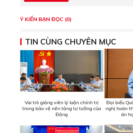
Ý KIẾN BẠN ĐỌC (0)
TIN CÙNG CHUYÊN MỤC
Vai trò giảng viên lý luận chính trị
Đại biểu Qu
trong bảo vệ nền tảng tư tưởng của
nghị hoàn th
Đảng
án h