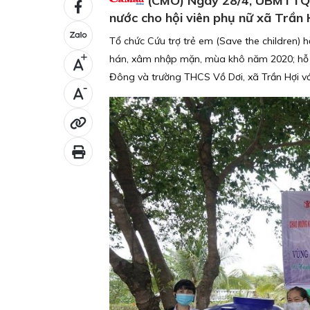
(CMO) Ngày 28/4, UBMTTQVN
nước cho hội viên phụ nữ xã Trần
Tổ chức Cứu trợ trẻ em (Save the children) h
hán, xâm nhập mặn, mùa khô năm 2020; hỗ tr
+
Đông và trường THCS Vồ Dơi, xã Trần Hợi với 
-