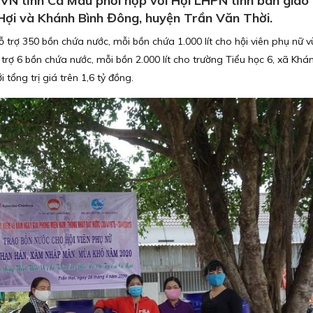
 tỉnh Cà Mau phối hợp với Hội LHPN tỉnh bàn giao
 Hợi và Khánh Bình Đông, huyện Trần Văn Thời.
ỗ trợ 350 bồn chứa nước, mỗi bồn chứa 1.000 lít cho hội viên phụ nữ 
ợ 6 bồn chứa nước, mỗi bồn 2.000 lít cho trường Tiểu học 6, xã Khá
tổng trị giá trên 1,6 tỷ đồng.