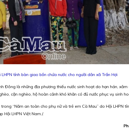
 LHPN tỉnh bàn giao bồn chứa nước cho người dân xã Trần Hợi
nh Đông là những địa phương thiếu nước sinh hoạt do hạn hán, xâm
hèo, cận nghèo, hộ hoàn cảnh khó khăn có đủ nước phục vụ sinh ho
ực trong “Năm an toàn cho phụ nữ và trẻ em Cà Mau” do Hội LHPN tỉ
p Hội LHPN Việt Nam./.
Ph