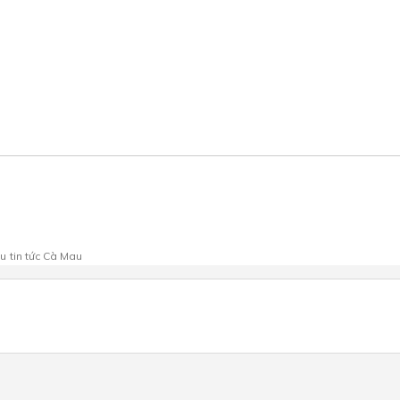
au
tin tức Cà Mau