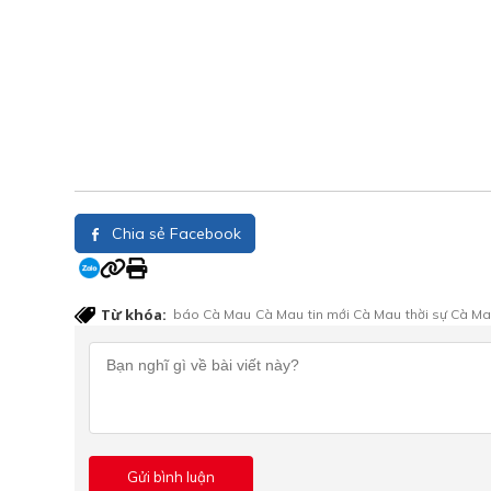
Chia sẻ Facebook
Từ khóa:
báo Cà Mau
Cà Mau
tin mới Cà Mau
thời sự Cà M