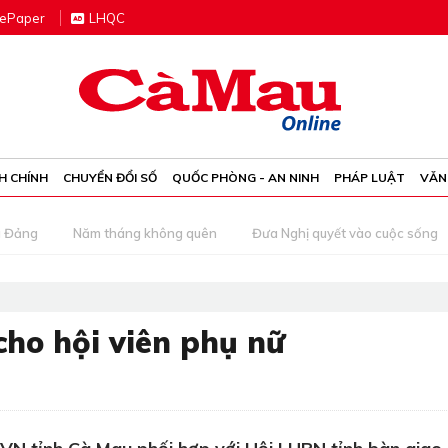
e
P
aper
LHQC
H CHÍNH
CHUYỂN ĐỔI SỐ
QUỐC PHÒNG - AN NINH
PHÁP LUẬT
VĂN
g Đảng
Năm tháng không quên
Đưa Nghị quyết vào cuộc sống
ho hội viên phụ nữ