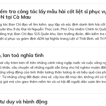
ểm tra công tác lấy mẫu hài cốt liệt sĩ phục v
N tại Cà Mau
tác Ban Chỉ đạo về tìm kiếm, quy tập và xác định danh tính hài cốt l
uân khu 9 do Đại tá Nguyễn Thúc Linh, Phó Chủ nhiệm Chính trị Quâ
ờng trực Ban Chỉ đạo 515 Quân khu, làm trưởng đoàn, đến kiểm tra
iệt sĩ phục vụ giám định ADN tại Nghĩa trang Liệt sĩ Thới Bình, xã Trí 
 lan toả nghĩa tình
nơi cây tràm bén rễ trên những cánh rừng ngập nước và cuộc sống n
hó khăn, câu chuyện về những người sẵn lòng cho hộ nghèo mượn đất
hứng sống động của tinh thần tương thân tương ái và hiệu quả của p
. Từ những công đất được chia sẻ, cây lúa đã mọc lên, không chỉ có
ý giá mà còn gieo thêm niềm tin và cơ hội để người dân vươn lên tr
tư duy và hành động