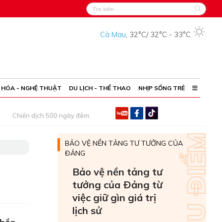
Cà Mau
,
32°C
/
32°C
-
33°C
 HÓA - NGHỆ THUẬT
DU LỊCH - THỂ THAO
NHỊP SỐNG TRẺ
Chiến dịch 500 ngày đêm
BẢO VỆ NỀN TẢNG TƯ TƯỞNG CỦA
ĐẢNG
Bảo vệ nền tảng tư
tưởng của Ðảng từ
việc giữ gìn giá trị
lịch sử