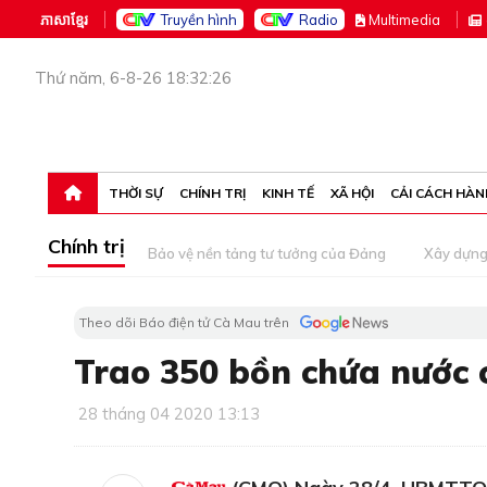
ភាសាខ្មែរ
Truyền hình
Radio
M
ultimedia
Thứ năm, 6-8-26 18:32:26
THỜI SỰ
CHÍNH TRỊ
KINH TẾ
XÃ HỘI
CẢI CÁCH HÀN
Chính trị
Bảo vệ nền tảng tư tưởng của Đảng
Xây dựn
Theo dõi Báo điện tử Cà Mau trên
Trao 350 bồn chứa nước c
28 tháng 04 2020 13:13