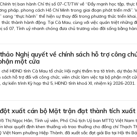
Chính trị ban hành Chỉ thị số 07-CT/TW về “Ðẩy mạnh học tập, thực 
ơng pháp, phong cách Hồ Chí Minh trong giai đoạn phát triển mới”. V
” sang “thực hành” thể hiện sự thay đổi trong phương thức triển khai
 thức thành hành động. Tại Cà Mau, cùng với việc quán triệt những 
hị số 07, Tỉnh uỷ nhanh chóng đưa chủ trương vào đời sống bằng hà
thảo Nghị quyết về chính sách hỗ trợ công chứ
 phận một cửa
 chế HĐND tỉnh Cà Mau tổ chức Hội nghị thẩm tra tờ trình, dự thảo N
 sách hỗ trợ đối với công chức, viên chức làm việc tại bộ phận một cử
, dự kiến trình Kỳ họp thứ 5, HĐND tỉnh khoá XI, nhiệm kỳ 2026-2031.
đột xuất cán bộ Mặt trận đạt thành tích xuất
 Võ Thị Ngọc Hân, Tỉnh uỷ viên, Phó Chủ tịch Uỷ ban MTTQ Việt Nam 
iển khai quyết định khen thưởng và trao thưởng cho đồng chí Thạch T
Việt Nam phường Hiệp Thành, đã xuất sắc đạt giải Ba tại Hội thi B