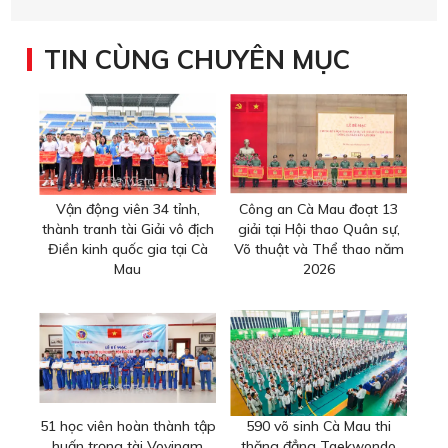
TIN CÙNG CHUYÊN MỤC
Vận động viên 34 tỉnh,
Công an Cà Mau đoạt 13
thành tranh tài Giải vô địch
giải tại Hội thao Quân sự,
Điền kinh quốc gia tại Cà
Võ thuật và Thể thao năm
Mau
2026
51 học viên hoàn thành tập
590 võ sinh Cà Mau thi
huấn trọng tài Vovinam
thăng đẳng Taekwondo