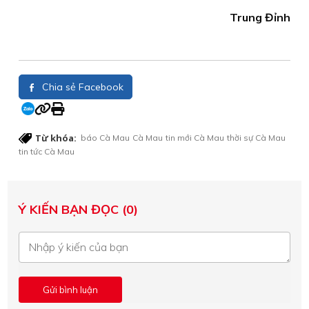
Trung Đỉnh
Chia sẻ Facebook
Từ khóa:
báo Cà Mau
Cà Mau
tin mới Cà Mau
thời sự Cà Mau
tin tức Cà Mau
Ý KIẾN BẠN ĐỌC (0)