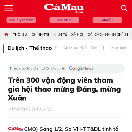
Truyền hình
Radio
ភាសាខ្មែរ
THỜI SỰ
CHÍNH TRỊ
KINH TẾ
XÃ HỘI
CẢI CÁCH HÀNH CHÍNH
Du lịch - Thể thao
Cà Mau - Điểm đến
Mọi miền đ
Theo dõi Báo điện tử Cà Mau trên
Trên 300 vận động viên tham
gia hội thao mừng Đảng, mừng
Xuân
01 tháng 02 2018 14:22
CMO) Sáng 1/2, Sở VH-TT&DL tỉnh tổ