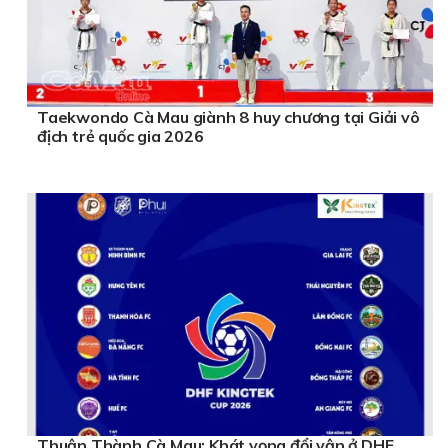
Taekwondo Cà Mau giành 8 huy chương tại Giải vô
địch trẻ quốc gia 2026
Thuận Thành Cà Mau: Khát vọng đổi vận ở DHF