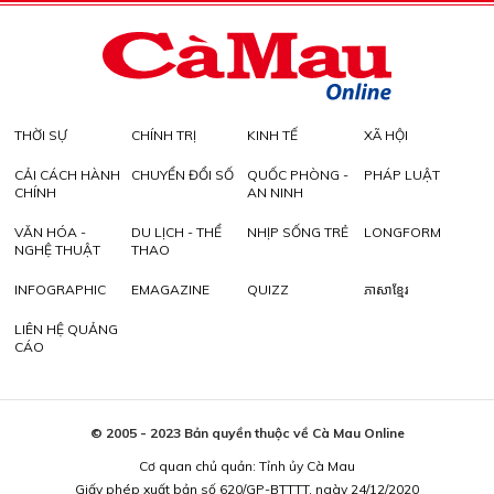
THỜI SỰ
CHÍNH TRỊ
KINH TẾ
XÃ HỘI
CẢI CÁCH HÀNH
CHUYỂN ĐỔI SỐ
QUỐC PHÒNG -
PHÁP LUẬT
CHÍNH
AN NINH
VĂN HÓA -
DU LỊCH - THỂ
NHỊP SỐNG TRẺ
LONGFORM
NGHỆ THUẬT
THAO
INFOGRAPHIC
EMAGAZINE
QUIZZ
ភាសាខ្មែរ
LIÊN HỆ QUẢNG
CÁO
© 2005 - 2023 Bản quyền thuộc về Cà Mau Online
Cơ quan chủ quản: Tỉnh ủy Cà Mau
Giấy phép xuất bản số 620/GP-BTTTT, ngày 24/12/2020