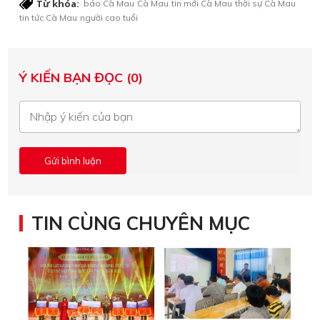
Từ khóa:
báo Cà Mau
Cà Mau
tin mới Cà Mau
thời sự Cà Mau
tin tức Cà Mau
người cao tuổi
Ý KIẾN BẠN ĐỌC (0)
TIN CÙNG CHUYÊN MỤC