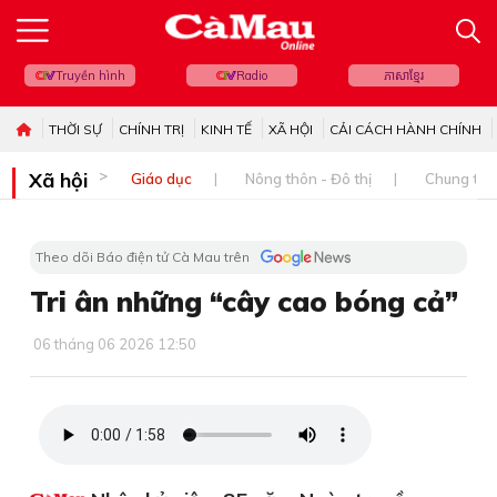
Truyền hình
Radio
ភាសាខ្មែរ
THỜI SỰ
CHÍNH TRỊ
KINH TẾ
XÃ HỘI
CẢI CÁCH HÀNH CHÍNH
Xã hội
Giáo dục
Nông thôn - Đô thị
Chung tay 
Theo dõi Báo điện tử Cà Mau trên
Tri ân những “cây cao bóng cả”
06 tháng 06 2026 12:50