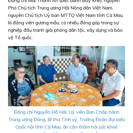
Đồng chí Mai Thanh Ân (biệt danh Bảy Khế), nguyên
Phó Chủ tịch Trung ương Hội Nông dân Việt Nam,
nguyên Chủ tịch Uỷ ban MTTQ Việt Nam tỉnh Cà Mau,
là đảng viên gương mẫu, có nhiều đóng góp trong sự
nghiệp đấu tranh giải phóng dân tộc, xây dựng và bảo
vệ Tổ quốc.
Đồng chí Nguyễn Hồ Hải, Uỷ viên Ban Chấp hành
Trung ương Đảng, Bí thư Tỉnh uỷ, Trưởng Đoàn đại biểu
Quốc hội tỉnh Cà Mau, ân cần thăm hỏi sức khoẻ