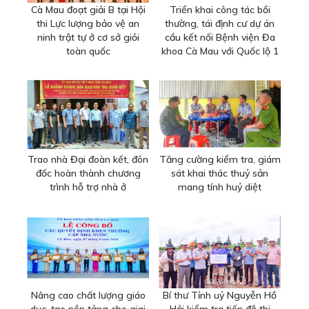
Cà Mau đoạt giải B tại Hội
Triển khai công tác bồi
thi Lực lượng bảo vệ an
thường, tái định cư dự án
ninh trật tự ở cơ sở giỏi
cầu kết nối Bệnh viện Đa
toàn quốc
khoa Cà Mau với Quốc lộ 1
Trao nhà Đại đoàn kết, đôn
Tăng cường kiểm tra, giám
đốc hoàn thành chương
sát khai thác thuỷ sản
trình hỗ trợ nhà ở
mang tính huỷ diệt
Nâng cao chất lượng giáo
Bí thư Tỉnh uỷ Nguyễn Hồ