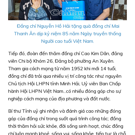
Đồng chí Nguyễn Hồ Hải tặng quà đồng chí Mai
Thanh Ân dịp kỷ niệm 85 năm Ngày truyền thống
Người cao tuổi Việt Nam.
Tiếp đó, đoàn đến thăm đồng chí Cao Kim Dân, đảng
viên Chi bộ Khóm 26, Đảng bộ phường An Xuyên.
Tham gia cách mạng từ năm 1952 khi mới 14 tuổi,
đồng chí đã trải qua nhiều vị trí công tác như: nguyên
Chủ tịch Hội LHPN tỉnh Minh Hải, Uỷ viên Ban Chấp
hành Hội LHPN Việt Nam...có nhiều đóng góp cho sự
nghiệp cách mạng của địa phương và đất nước.
Bí thư Tỉnh uỷ ghi nhận và đánh giá cao những đóng
góp của đồng chí trong suốt quá trình công tác; đồng
thời thăm hỏi sức khỏe, đời sống sinh hoạt, chúc đồng
chí luôn mạnh khoẻ, sống vui, sống khỏe, tiếp tục là chỗ