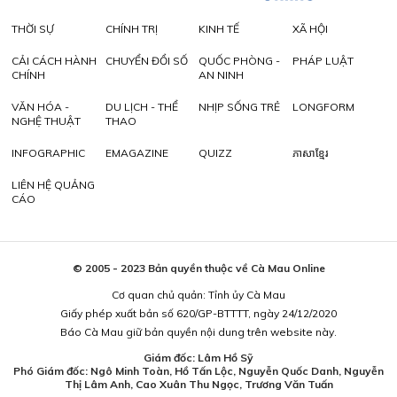
THỜI SỰ
CHÍNH TRỊ
KINH TẾ
XÃ HỘI
CẢI CÁCH HÀNH
CHUYỂN ĐỔI SỐ
QUỐC PHÒNG -
PHÁP LUẬT
CHÍNH
AN NINH
VĂN HÓA -
DU LỊCH - THỂ
NHỊP SỐNG TRẺ
LONGFORM
NGHỆ THUẬT
THAO
INFOGRAPHIC
EMAGAZINE
QUIZZ
ភាសាខ្មែរ
LIÊN HỆ QUẢNG
CÁO
© 2005 - 2023 Bản quyền thuộc về Cà Mau Online
Cơ quan chủ quản: Tỉnh ủy Cà Mau
Giấy phép xuất bản số 620/GP-BTTTT, ngày 24/12/2020
Báo Cà Mau giữ bản quyền nội dung trên website này.
Giám đốc: Lâm Hồ Sỹ
Phó Giám đốc: Ngô Minh Toàn, Hồ Tấn Lộc, Nguyễn Quốc Danh, Nguyễn
Thị Lâm Anh, Cao Xuân Thu Ngọc, Trương Văn Tuấn