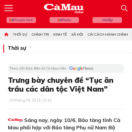
Truyền hình
Radio
ភាសាខ្មែរ
THỜI SỰ
CHÍNH TRỊ
KINH TẾ
XÃ HỘI
CẢI CÁCH HÀNH CHÍNH
Thời sự
Theo dõi Báo điện tử Cà Mau trên
Trưng bày chuyên đề “Tục ăn
trầu các dân tộc Việt Nam”
10 tháng 06 2016 10:41
Sáng nay, ngày 10/6, Bảo tàng tỉnh Cà
Mau phối hợp với Bảo tàng Phụ nữ Nam Bộ