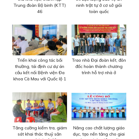
Trung đoàn Bộ binh (KTT)
ninh trật tự ở cơ sở giỏi
46
toàn quốc
Triển khai công tác bồi
Trao nhà Đại đoàn kết, đôn
thường, tái định cư dự án
đốc hoàn thành chương
cầu kết nối Bệnh viện Đa
trình hỗ trợ nhà ở
khoa Cà Mau với Quốc lộ 1
Tăng cường kiểm tra, giám
Nâng cao chất lượng giáo
sát khai thác thuỷ sản
dục, tạo nền tảng cho giai