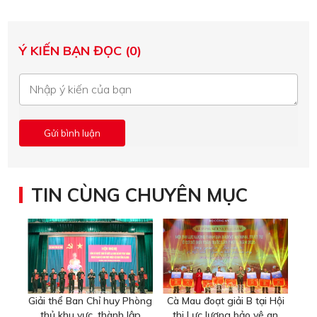
Ý KIẾN BẠN ĐỌC (0)
TIN CÙNG CHUYÊN MỤC
Giải thể Ban Chỉ huy Phòng
Cà Mau đoạt giải B tại Hội
thủ khu vực, thành lập
thi Lực lượng bảo vệ an