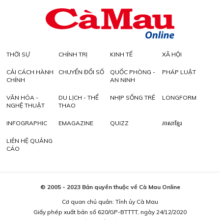
THỜI SỰ
CHÍNH TRỊ
KINH TẾ
XÃ HỘI
CẢI CÁCH HÀNH
CHUYỂN ĐỔI SỐ
QUỐC PHÒNG -
PHÁP LUẬT
CHÍNH
AN NINH
VĂN HÓA -
DU LỊCH - THỂ
NHỊP SỐNG TRẺ
LONGFORM
NGHỆ THUẬT
THAO
INFOGRAPHIC
EMAGAZINE
QUIZZ
ភាសាខ្មែរ
LIÊN HỆ QUẢNG
CÁO
© 2005 - 2023 Bản quyền thuộc về Cà Mau Online
Cơ quan chủ quản: Tỉnh ủy Cà Mau
Giấy phép xuất bản số 620/GP-BTTTT, ngày 24/12/2020