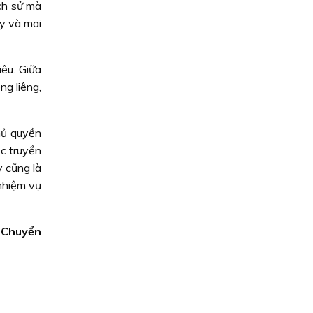
ch sử mà
ay và mai
êu. Giữa
ng liêng,
hủ quyền
ục truyền
 cũng là
 nhiệm vụ
 Chuyển