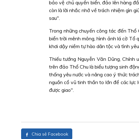
bảo vệ chủ quyền biển, đảo lên hàng đ
còn là lời nhắc nhở về trách nhiệm gìn g
sau".
Trong những chuyến công tác đến Thổ Ch
biển trời mênh mông, hình ảnh lá cờ Tổ q
khơi dậy niềm tự hào dân tộc và tình yêu
Thiếu tướng Nguyễn Văn Dũng, Chính u
trên đảo Thổ Chu là biểu tượng sinh độn
thống yêu nước và nâng cao ý thức trách
nguồn cổ vũ tinh thần to lớn để các lực 
được giao".
Chia sẻ Facebook