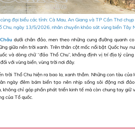
cùng đại biểu các tỉnh: Cà Mau, An Giang và TP Cần Thơ chụp 
ổ Chu, ngày 13/5/2026, nhân chuyến khảo sát vùng biển Tây 
 Châu
dưới chân đảo, men theo những cung đường quanh co
ững giữa nền trời xanh. Trên thân cột mốc nổi bật Quốc huy n
uốc và dòng chữ “đảo Thổ Chu”, khẳng định vị trí địa lý cũng
ối với vùng biển, vùng trời nơi đây.
n trời Thổ Chu hiện ra bao la, xanh thẳm. Những con tàu của l
 dân ngày đêm bám biển tạo nên nhịp sống sôi động nơi đảo
, không chỉ góp phần phát triển kinh tế mà còn chung tay giữ 
êng của Tổ quốc.