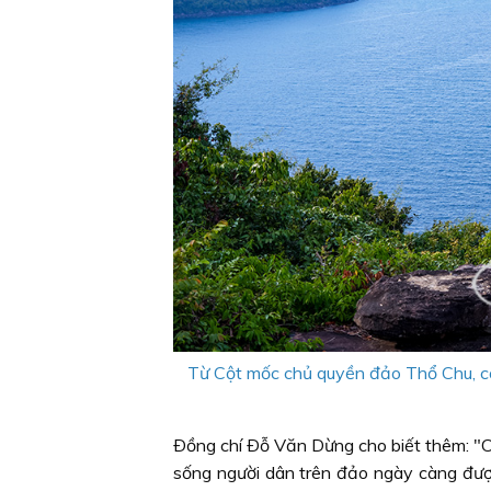
Từ Cột mốc chủ quyền đảo Thổ Chu, có 
Ðồng chí Ðỗ Văn Dừng cho biết thêm: "C
sống người dân trên đảo ngày càng đượ