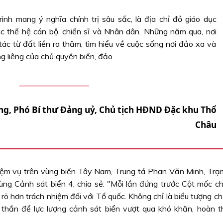
ình mang ý nghĩa chính trị sâu sắc, là địa chỉ đỏ giáo dục
c thế hệ cán bộ, chiến sĩ và Nhân dân. Những năm qua, nơi
c từ đất liền ra thăm, tìm hiểu về cuộc sống nơi đảo xa và
ng liêng của chủ quyền biển, đảo.
g, Phó Bí thư Ðảng uỷ, Chủ tịch HÐND Ðặc khu Thổ
Châu
hiệm vụ trên vùng biển Tây Nam, Trung tá Phan Văn Minh, Trạ
ùng Cảnh sát biển 4, chia sẻ: "Mỗi lần đứng trước Cột mốc c
rõ hơn trách nhiệm đối với Tổ quốc. Không chỉ là biểu tượng c
h thần để lực lượng cảnh sát biển vượt qua khó khăn, hoàn t