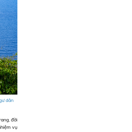
ngư dân
ang, đời
nhiệm vụ