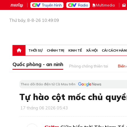
ភាសាខ្មែរ
Truyền hình
Radio
M
ultimedia
Thứ bảy, 8-8-26 10:49:09
THỜI SỰ
CHÍNH TRỊ
KINH TẾ
XÃ HỘI
CẢI CÁCH HÀN
Quốc phòng - an ninh
Phòng chống thiên tai
Biển
Theo dõi Báo điện tử Cà Mau trên
Tự hào cột mốc chủ quyề
17 tháng 06 2026 05:43