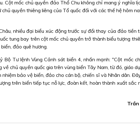
ầu. Cột mốc chủ quyền đảo Thổ Chu không chỉ mang ý nghĩa lị
iữ chủ quyền thiêng liêng của Tổ quốc đối với các thế hệ hôm n
âu, nhiều đại biểu xúc động trước sự đổi thay của đảo tiền ti
uốc tung bay trên cột mốc chủ quyền trở thành biểu tượng thiê
 biển, đảo quê hương.
ỷ Bộ Tư lệnh Vùng Cảnh sát biển 4, nhấn mạnh: "Cột mốc c
g về chủ quyền quốc gia trên vùng biển Tây Nam, từ đó, giáo d
 nhiệm bảo vệ biển, đảo cho cán bộ, chiến sĩ và Nhân dân. Ðây
lượng trên biển tiếp tục nỗ lực, đoàn kết, hoàn thành xuất sắc
Trần