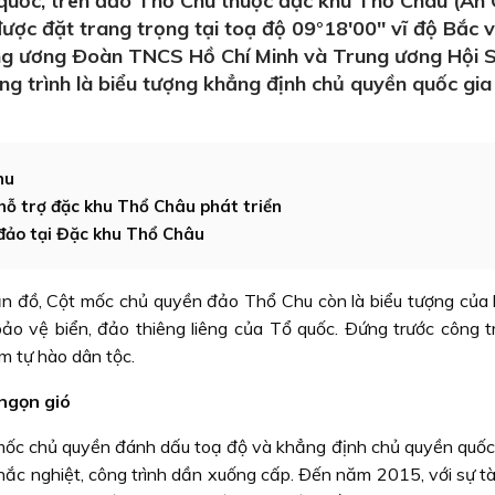
quốc, trên đảo Thổ Chu thuộc đặc khu Thổ Châu (An 
ợc đặt trang trọng tại toạ độ 09°18'00'' vĩ độ Bắc 
ung ương Ðoàn TNCS Hồ Chí Minh và Trung ương Hội S
ng trình là biểu tượng khẳng định chủ quyền quốc gia
hu
 hỗ trợ đặc khu Thổ Châu phát triển
 đảo tại Đặc khu Thổ Châu
ản đồ, Cột mốc chủ quyền đảo Thổ Chu còn là biểu tượng của 
bảo vệ biển, đảo thiêng liêng của Tổ quốc. Ðứng trước công tr
m tự hào dân tộc.
 ngọn gió
mốc chủ quyền đánh dấu toạ độ và khẳng định chủ quyền quốc 
khắc nghiệt, công trình dần xuống cấp. Ðến năm 2015, với sự tà