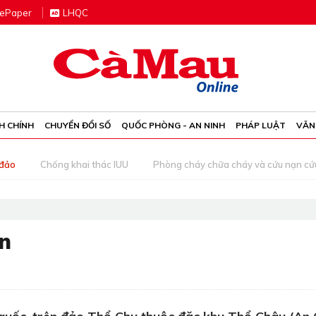
e
P
aper
LHQC
H CHÍNH
CHUYỂN ĐỔI SỐ
QUỐC PHÒNG - AN NINH
PHÁP LUẬT
VĂN
 đảo
Chống khai thác IUU
Phòng cháy chữa cháy và cứu nạn cứ
n