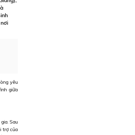
Giang),
và
inh
 nơi
lòng yêu
ình giữa
gia. Sau
i trợ của