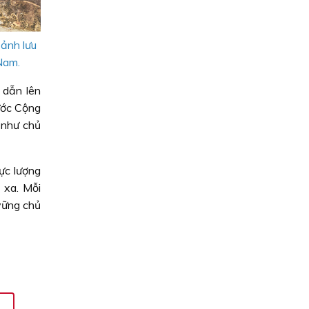
ảnh lưu
Nam.
 dẫn lên
ước Cộng
 như chủ
ực lượng
 xa. Mỗi
vững chủ