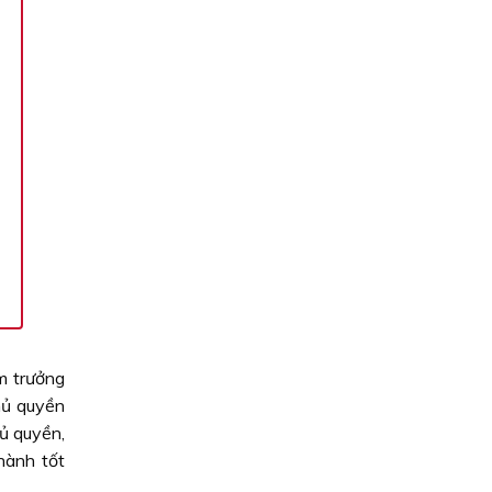
m trưởng
hủ quyền
hủ quyền,
hành tốt