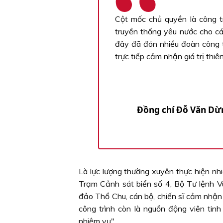
Cột mốc chủ quyền là công tr
truyền thống yêu nước cho cá
đây đã đón nhiều đoàn công tá
trực tiếp cảm nhận giá trị thiê
Ðồng chí Ðỗ Văn Dừn
Là lực lượng thường xuyên thực hiện n
Trạm Cảnh sát biển số 4, Bộ Tư lệnh V
đảo Thổ Chu, cán bộ, chiến sĩ cảm nhận 
công trình còn là nguồn động viên tin
nhiệm vụ".