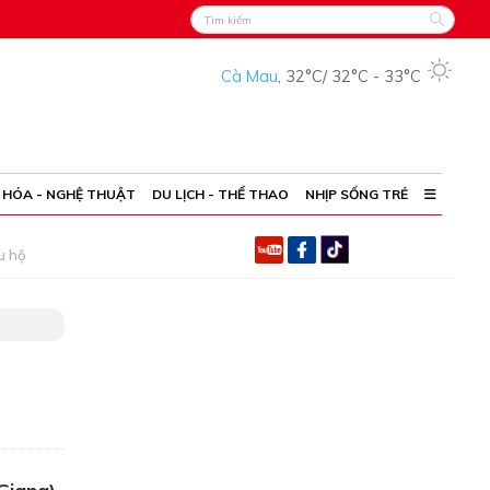
Cà Mau
,
32°C
/
32°C
-
33°C
 HÓA - NGHỆ THUẬT
DU LỊCH - THỂ THAO
NHỊP SỐNG TRẺ
u hộ