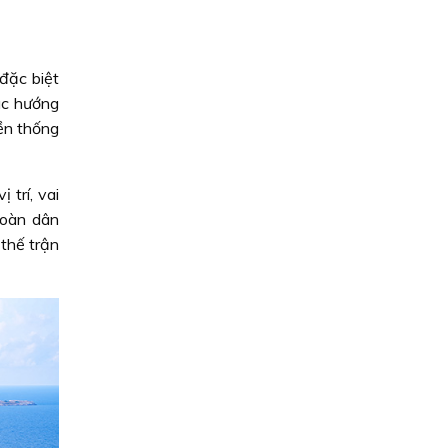
đặc biệt
ác hướng
yền thống
 trí, vai
toàn dân
 thế trận