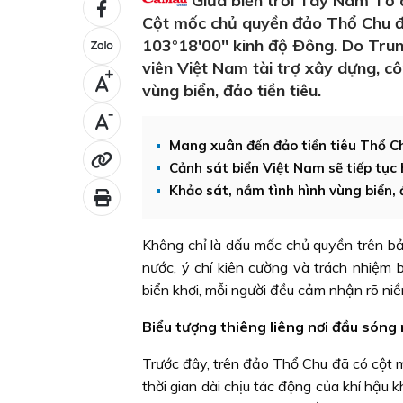
Giữa biển trời Tây Nam Tổ 
Cột mốc chủ quyền đảo Thổ Chu đư
103°18'00'' kinh độ Ðông. Do Tr
viên Việt Nam tài trợ xây dựng, cô
+
vùng biển, đảo tiền tiêu.
-
Mang xuân đến đảo tiền tiêu Thổ C
Cảnh sát biển Việt Nam sẽ tiếp tục
Khảo sát, nắm tình hình vùng biển,
Không chỉ là dấu mốc chủ quyền trên b
nước, ý chí kiên cường và trách nhiệm 
biển khơi, mỗi người đều cảm nhận rõ niề
Biểu tượng thiêng liêng nơi đầu sóng
Trước đây, trên đảo Thổ Chu đã có cột 
thời gian dài chịu tác động của khí hậu 