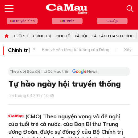
Truyền hình
Radio
ភាសាខ្មែរ
THỜI SỰ
CHÍNH TRỊ
KINH TẾ
XÃ HỘI
CẢI CÁCH HÀNH CHÍNH
Chính trị
Bảo vệ nền tảng tư tưởng của Đảng
Xây dự
Theo dõi Báo điện tử Cà Mau trên
Tự hào ngày hội truyền thống
25 tháng 03 2017 10:49
(CMO) Theo nguyện vọng và đề nghị
của tuổi trẻ cả nước, của Ban Bí thư Trung
ương Đoàn, được sự đồng ý của Bộ Chính trị