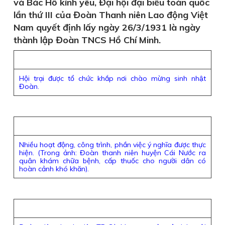
và Bác Hồ kính yêu, Đại hội đại biểu toàn quốc
lần thứ III của Đoàn Thanh niên Lao động Việt
Nam quyết định lấy ngày 26/3/1931 là ngày
thành lập Đoàn TNCS Hồ Chí Minh.
Hội trại được tổ chức khắp nơi chào mừng sinh nhật
Đoàn.
Nhiều hoạt động, công trình, phần việc ý nghĩa được thực
hiện. (Trong ảnh: Đoàn thanh niên huyện Cái Nước ra
quân khám chữa bệnh, cấp thuốc cho người dân có
hoàn cảnh khó khăn).