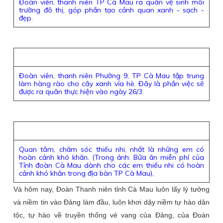
Đoàn viên, thanh niên TP Cà Mau ra quân vệ sinh môi
trường đô thị, góp phần tạo cảnh quan xanh - sạch -
đẹp.
Đoàn viên, thanh niên Phường 9, TP Cà Mau tập trung
làm hàng rào cho cây xanh vỉa hè. Đây là phần việc sẽ
được ra quân thực hiện vào ngày 26/3.
Quan tâm, chăm sóc thiếu nhi, nhất là những em có
hoàn cảnh khó khăn. (Trong ảnh: Bữa ăn miễn phí của
Tỉnh đoàn Cà Mau dành cho các em thiếu nhi có hoàn
cảnh khó khăn trong địa bàn TP Cà Mau),
Và hôm nay, Đoàn Thanh niên tỉnh Cà Mau luôn lấy lý tưởng
và niềm tin vào Đảng làm đầu, luôn khơi dậy niềm tự hào dân
tộc, tự hào về truyền thống vẻ vang của Đảng, của Đoàn