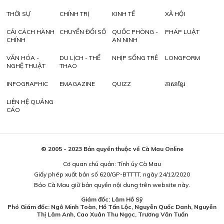
THỜI SỰ
CHÍNH TRỊ
KINH TẾ
XÃ HỘI
CẢI CÁCH HÀNH
CHUYỂN ĐỔI SỐ
QUỐC PHÒNG -
PHÁP LUẬT
CHÍNH
AN NINH
VĂN HÓA -
DU LỊCH - THỂ
NHỊP SỐNG TRẺ
LONGFORM
NGHỆ THUẬT
THAO
INFOGRAPHIC
EMAGAZINE
QUIZZ
ភាសាខ្មែរ
LIÊN HỆ QUẢNG
CÁO
© 2005 - 2023 Bản quyền thuộc về Cà Mau Online
Cơ quan chủ quản: Tỉnh ủy Cà Mau
Giấy phép xuất bản số 620/GP-BTTTT, ngày 24/12/2020
Báo Cà Mau giữ bản quyền nội dung trên website này.
Giám đốc: Lâm Hồ Sỹ
Phó Giám đốc: Ngô Minh Toàn, Hồ Tấn Lộc, Nguyễn Quốc Danh, Nguyễn
Thị Lâm Anh, Cao Xuân Thu Ngọc, Trương Văn Tuấn