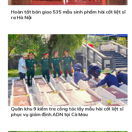
Hoàn tất bàn giao 535 mẫu sinh phẩm hài cốt liệt sĩ
ra Hà Nội
Quân khu 9 kiểm tra công tác lấy mẫu hài cốt liệt sĩ
phục vụ giám định ADN tại Cà Mau