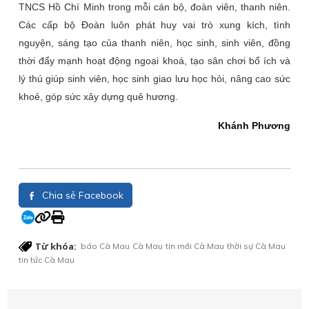
TNCS Hồ Chí Minh trong mỗi cán bộ, đoàn viên, thanh niên.
Các cấp bộ Đoàn luôn phát huy vai trò xung kích, tình
nguyện, sáng tạo của thanh niên, học sinh, sinh viên, đồng
thời đẩy mạnh hoạt động ngoại khoá, tạo sân chơi bổ ích và
lý thú giúp sinh viên, học sinh giao lưu học hỏi, nâng cao sức
khoẻ, góp sức xây dựng quê hương.
Khánh Phương
Chia sẻ Facebook
Từ khóa:
báo Cà Mau
Cà Mau
tin mới Cà Mau
thời sự Cà Mau
tin tức Cà Mau