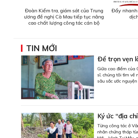
Đoàn Kiểm tra, giám sát của Trung
Đẩy nhanh 
ương đề nghị Cà Mau tiếp tục nâng
dịc
cao chất lượng công tác cán bộ
TIN MỚI
Ðể trọn vẹn l
Giữa cao điểm của C
sĩ, chúng tôi tìm 
sâu sắc ước nguyện 
Ký ức “địa ch
Từng công tác ở Văn
nhân chứng tháp tùn