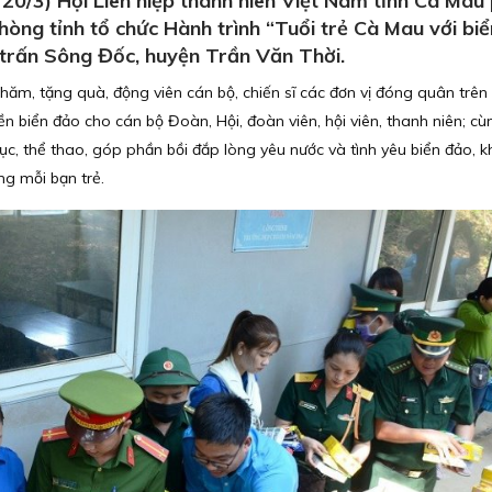
0/3) Hội Liên hiệp thanh niên Việt Nam tỉnh Cà Mau 
hòng tỉnh tổ chức Hành trình “Tuổi trẻ Cà Mau với bi
 trấn Sông Đốc, huyện Trần Văn Thời.
 thăm, tặng quà, động viên cán bộ, chiến sĩ các đơn vị đóng quân trên
n biển đảo cho cán bộ Đoàn, Hội, đoàn viên, hội viên, thanh niên; cù
ục, thể thao, góp phần bồi đắp lòng yêu nước và tình yêu biển đảo, k
ng mỗi bạn trẻ.