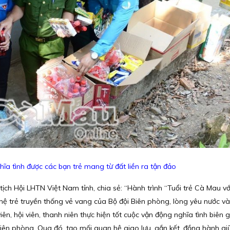
ĩa tình được các bạn trẻ mang từ đất liền ra tận đảo
ịch Hội LHTN Việt Nam tỉnh, chia sẻ: “Hành trình “Tuổi trẻ Cà Mau vớ
ệ trẻ truyền thống vẻ vang của Bộ đội Biên phòng, lòng yêu nước và
ên, hội viên, thanh niên thực hiện tốt cuộc vận động nghĩa tình biên gi
Biên phòng. Qua đó, tạo mối quan hệ giao lưu, gắn kết, đồng hành gi