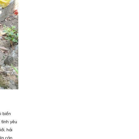
i biển
 tình yêu
ới, hải
ữa cán