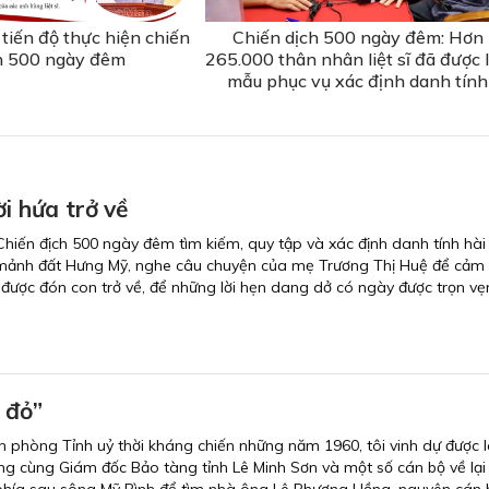
tiến độ thực hiện chiến
Chiến dịch 500 ngày đêm: Hơn
h 500 ngày đêm
265.000 thân nhân liệt sĩ đã được 
mẫu phục vụ xác định danh tính
ời hứa trở về
hiến địch 500 ngày đêm tìm kiếm, quy tập và xác định danh tính hài c
về mảnh đất Hưng Mỹ, nghe câu chuyện của mẹ Trương Thị Huệ để cảm
được đón con trở về, để những lời hẹn dang dở có ngày được trọn vẹn
ỉ đỏ”
 phòng Tỉnh uỷ thời kháng chiến những năm 1960, tôi vinh dự được 
g cùng Giám đốc Bảo tàng tỉnh Lê Minh Sơn và một số cán bộ về lại