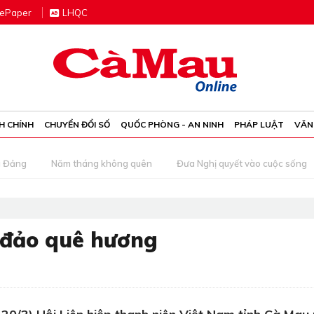
e
P
aper
LHQC
H CHÍNH
CHUYỂN ĐỔI SỐ
QUỐC PHÒNG - AN NINH
PHÁP LUẬT
VĂN
g Đảng
Năm tháng không quên
Đưa Nghị quyết vào cuộc sống
n đảo quê hương