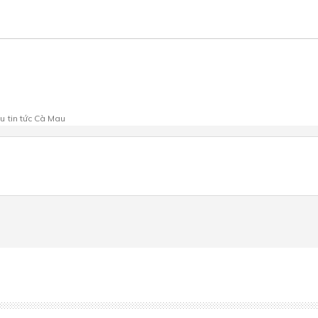
au
tin tức Cà Mau