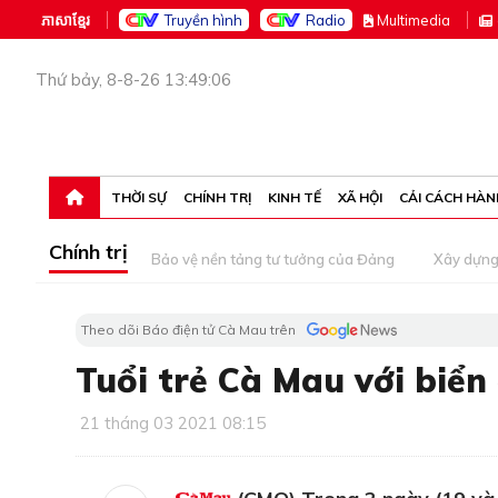
ភាសាខ្មែរ
Truyền hình
Radio
M
ultimedia
Thứ bảy, 8-8-26 13:49:06
THỜI SỰ
CHÍNH TRỊ
KINH TẾ
XÃ HỘI
CẢI CÁCH HÀN
Chính trị
Bảo vệ nền tảng tư tưởng của Đảng
Xây dựn
Theo dõi Báo điện tử Cà Mau trên
Tuổi trẻ Cà Mau với biể
21 tháng 03 2021 08:15