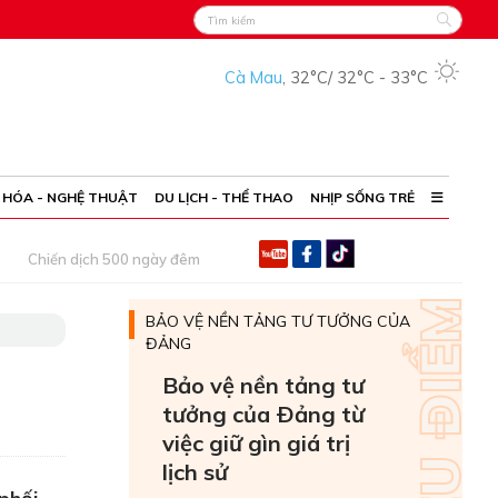
Cà Mau
,
32°C
/
32°C
-
33°C
 HÓA - NGHỆ THUẬT
DU LỊCH - THỂ THAO
NHỊP SỐNG TRẺ
Chiến dịch 500 ngày đêm
BẢO VỆ NỀN TẢNG TƯ TƯỞNG CỦA
ĐẢNG
Bảo vệ nền tảng tư
tưởng của Ðảng từ
việc giữ gìn giá trị
lịch sử