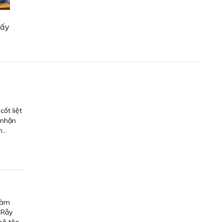
lấy
ốt liệt
 nhận
...
làm
 Rẫy