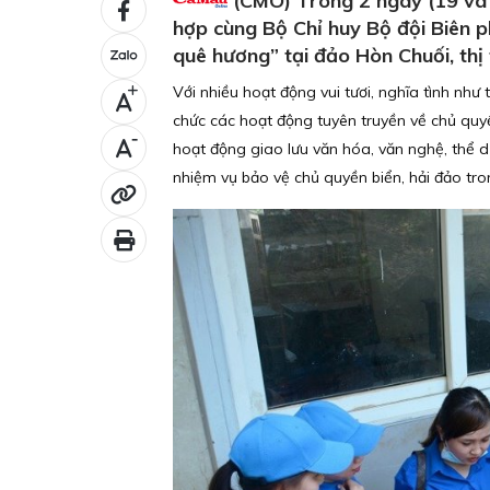
(CMO) Trong 2 ngày (19 và 2
hợp cùng Bộ Chỉ huy Bộ đội Biên p
quê hương” tại đảo Hòn Chuối, thị
Với nhiều hoạt động vui tươi, nghĩa tình như
+
chức các hoạt động tuyên truyền về chủ quyề
-
hoạt động giao lưu văn hóa, văn nghệ, thể d
nhiệm vụ bảo vệ chủ quyền biển, hải đảo tro