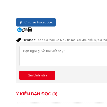
Chia sẻ Facebook
Từ khóa:
báo Cà Mau
Cà Mau
tin mới Cà Mau
thời sự Cà M
Ý KIẾN BẠN ĐỌC (0)