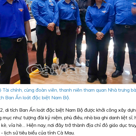
 Tài chính,
cùng đoàn viên, thanh niên tham quan Nhà trưng bà
ích Ban Ấn loát đặc biệt Nam Bộ.
2, di tích Ban Ấn loát đặc biệt Nam Bộ được khởi công xây dự
ục như: tượng đài kỷ niệm, phù điêu, nhà bia ghi danh liệt sĩ,
 kè, vỉa hè… Hiện nay, nơi đây trở thành địa chỉ đỏ giáo dục tru
 lịch sử tiêu biểu của tỉnh Cà Mau.