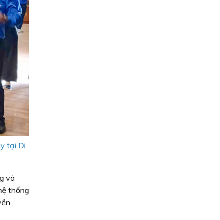
y tại Di
ng và
 hệ thống
yền