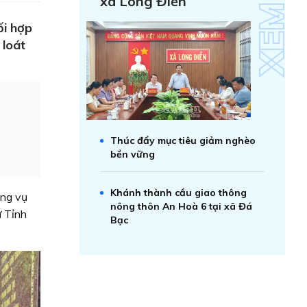
xã Long Điền
ối hợp
 loát
Thúc đẩy mục tiêu giảm nghèo
bền vững
Khánh thành cầu giao thông
ờng vụ
nông thôn An Hoà 6 tại xã Đá
ư Tỉnh
Bạc