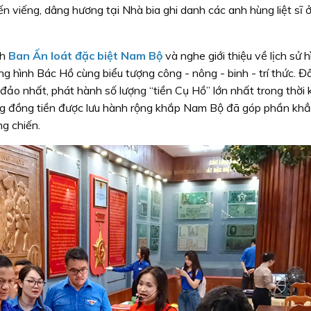
ến viếng, dâng hương tại Nhà bia ghi danh các anh hùng liệt sĩ 
ch
Ban Ấn loát đặc biệt Nam Bộ
và nghe giới thiệu về lịch sử h
g hình Bác Hồ cùng biểu tượng công - nông - binh - trí thức. Đâ
 đảo nhất, phát hành số lượng “tiền Cụ Hồ” lớn nhất trong thời 
g đồng tiền được lưu hành rộng khắp Nam Bộ đã góp phần khẳ
g chiến.