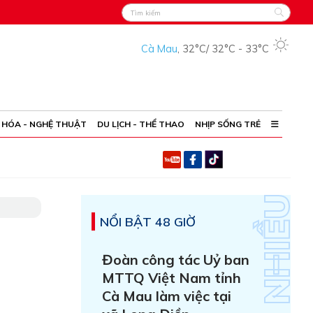
Cà Mau
,
32°C
/
32°C
-
33°C
 HÓA - NGHỆ THUẬT
DU LỊCH - THỂ THAO
NHỊP SỐNG TRẺ
NỔI BẬT 48 GIỜ
Đoàn công tác Uỷ ban
MTTQ Việt Nam tỉnh
Cà Mau làm việc tại