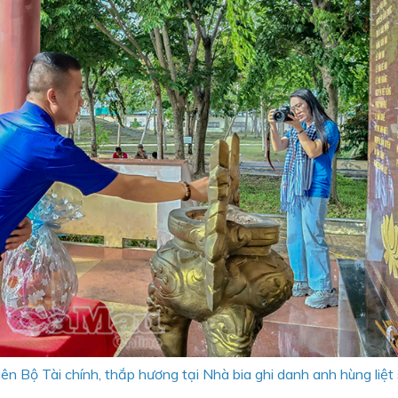
n Bộ Tài chính, thắp hương tại Nhà bia ghi danh anh hùng liệt s