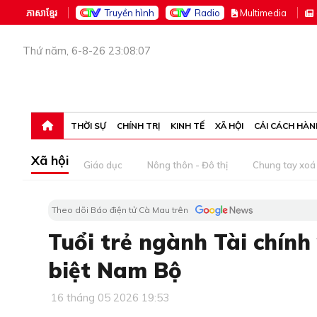
ភាសាខ្មែរ
Truyền hình
Radio
M
ultimedia
Thứ năm, 6-8-26 23:08:07
THỜI SỰ
CHÍNH TRỊ
KINH TẾ
XÃ HỘI
CẢI CÁCH HÀN
Xã hội
Giáo dục
Nông thôn - Đô thị
Chung tay xoá 
Theo dõi Báo điện tử Cà Mau trên
Tuổi trẻ ngành Tài chính
biệt Nam Bộ
16 tháng 05 2026 19:53