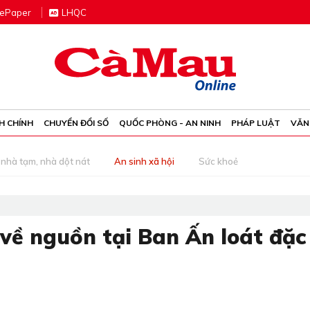
e
P
aper
LHQC
H CHÍNH
CHUYỂN ĐỔI SỐ
QUỐC PHÒNG - AN NINH
PHÁP LUẬT
VĂN
nhà tạm, nhà dột nát
An sinh xã hội
Sức khoẻ
 về nguồn tại Ban Ấn loát đặc