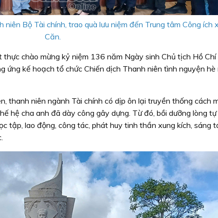
h niên Bộ Tài chính, trao quà lưu niệm đến Trung tâm Công ích
Căn.
ết thực chào mừng kỷ niệm 136 năm Ngày sinh Chủ tịch Hồ Chí
g ứng kế hoạch tổ chức Chiến dịch Thanh niên tình nguyện h
n, thanh niên ngành Tài chính có dịp ôn lại truyền thống cách 
 thế hệ cha anh đã dày công gây dựng. Từ đó, bồi dưỡng lòng t
c tập, lao động, công tác, phát huy tinh thần xung kích, sáng t
.