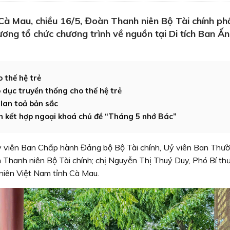
 Cà Mau, chiều 16/5, Đoàn Thanh niên Bộ Tài chính ph
ng tổ chức chương trình về nguồn tại Di tích Ban Ấn
 thế hệ trẻ
o dục truyền thống cho thế hệ trẻ
 lan toả bản sắc
n kết hợp ngoại khoá chủ đề “Tháng 5 nhớ Bác”
ỷ viên Ban Chấp hành Đảng bộ Bộ Tài chính, Uỷ viên Ban Thư
 Thanh niên Bộ Tài chính; chị Nguyễn Thị Thuý Duy, Phó Bí th
niên Việt Nam tỉnh Cà Mau.