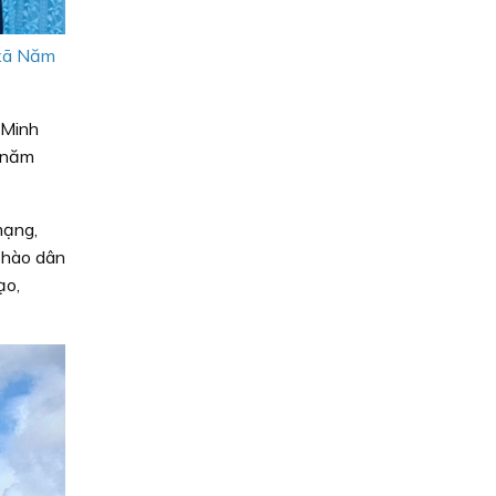
 xã Năm
 Minh
è năm
mạng,
ự hào dân
ạo,