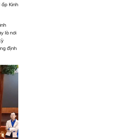
ở ấp Kinh
ình
y là nơi
kỳ
ng định