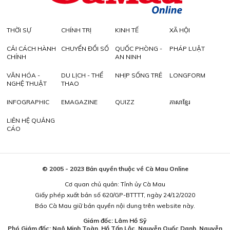
THỜI SỰ
CHÍNH TRỊ
KINH TẾ
XÃ HỘI
CẢI CÁCH HÀNH
CHUYỂN ĐỔI SỐ
QUỐC PHÒNG -
PHÁP LUẬT
CHÍNH
AN NINH
VĂN HÓA -
DU LỊCH - THỂ
NHỊP SỐNG TRẺ
LONGFORM
NGHỆ THUẬT
THAO
INFOGRAPHIC
EMAGAZINE
QUIZZ
ភាសាខ្មែរ
LIÊN HỆ QUẢNG
CÁO
© 2005 - 2023 Bản quyền thuộc về Cà Mau Online
Cơ quan chủ quản: Tỉnh ủy Cà Mau
Giấy phép xuất bản số 620/GP-BTTTT, ngày 24/12/2020
Báo Cà Mau giữ bản quyền nội dung trên website này.
Giám đốc: Lâm Hồ Sỹ
Phó Giám đốc: Ngô Minh Toàn, Hồ Tấn Lộc, Nguyễn Quốc Danh, Nguyễn