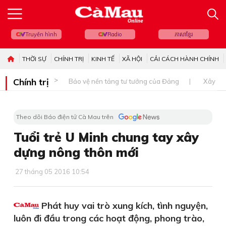
Truyền hình
Radio
ភាសាខ្មែរ
THỜI SỰ
CHÍNH TRỊ
KINH TẾ
XÃ HỘI
CẢI CÁCH HÀNH CHÍNH
Chính trị
Bảo vệ nền tảng tư tưởng của Đảng
Xây dự
Theo dõi Báo điện tử Cà Mau trên
Tuổi trẻ U Minh chung tay xây
dựng nông thôn mới
27 tháng 05 2016 10:54
Phát huy vai trò xung kích, tình nguyện,
luôn đi đầu trong các hoạt động, phong trào,