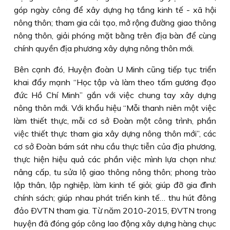
góp ngày công để xây dựng hạ tầng kinh tế - xã hội
nông thôn; tham gia cải tạo, mở rộng đường giao thông
nông thôn, giải phóng mặt bằng trên địa bàn để cùng
chính quyền địa phương xây dựng nông thôn mới.
Bên cạnh đó, Huyện đoàn U Minh cũng tiếp tục triển
khai đẩy mạnh “Học tập và làm theo tấm gương đạo
đức Hồ Chí Minh” gắn với việc chung tay xây dựng
nông thôn mới. Với khẩu hiệu “Mỗi thanh niên một việc
làm thiết thực, mỗi cơ sở Ðoàn một công trình, phần
việc thiết thực tham gia xây dựng nông thôn mới”, các
cơ sở Ðoàn bám sát nhu cầu thực tiễn của địa phương,
thực hiện hiệu quả các phần việc mình lựa chọn như:
nâng cấp, tu sửa lộ giao thông nông thôn; phong trào
lập thân, lập nghiệp, làm kinh tế giỏi; giúp đỡ gia đình
chính sách; giúp nhau phát triển kinh tế… thu hút đông
đảo ÐVTN tham gia. Từ năm 2010-2015, ÐVTN trong
huyện đã đóng góp công lao động xây dựng hàng chục