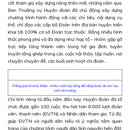
cốt tham gia xây dựng nông thôn mới, những năm qua,
Ban Thường vụ Huyện đoàn đã chủ động xây dựng
chương trình hành động với các chỉ tiêu, nội dung cụ
thể, chỉ đạo các cấp bộ Ðoàn trên địa bàn huyện triển
khai tới 100% cơ sở Ðoàn trực thuộc. Bằng nhiều hình
thức phong phú và đa dạng như: họp tổ - nhóm, gặp gỡ
trực tiếp từng thành viên trong hộ gia đình, tuyên
truyền lồng ghép trong các cuộc hội thảo, tập huấn, nói
chuyện chuyên đề, các buổi sinh hoạt chi đoàn…
Thông qua tổ chức Ðoàn, nhiều suất học bổng đã nâng bước các em học
sinh tới trường.
Chỉ tính riêng từ đầu năm đến nay, Huyện đoàn đã tổ
chức được gần 100 cuộc, thu hút hơn 8.000 lượt đoàn
viên, thanh niên (ÐVTN) và Nhân dân tham gia. Từ đó,
giúp ÐVTN và người dân hiểu rõ ý nghĩa, tầm quan
trọng của chương trình; người dân tình nguyện hiến đất,