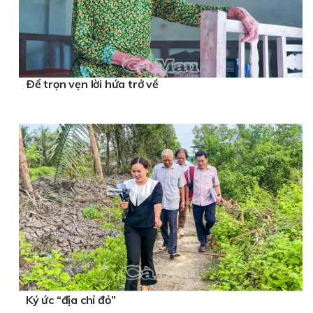
Ðể trọn vẹn lời hứa trở về
Ký ức “địa chỉ đỏ”