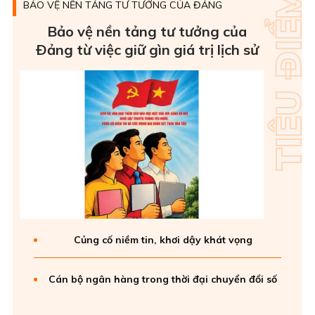
BẢO VỆ NỀN TẢNG TƯ TƯỞNG CỦA ĐẢNG
Bảo vệ nền tảng tư tưởng của
Ðảng từ việc giữ gìn giá trị lịch sử
Củng cố niềm tin, khơi dậy khát vọng
Cán bộ ngân hàng trong thời đại chuyển đổi số