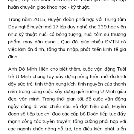
huấn chuyển giao khoa học - kỹ thuật.
Trong năm 2015, Huyện đoàn phối hợp với Trung tâm
Dạy nghề huyện mở 17 lớp dạy nghề cho 339 học viên
như: kỹ thuật nuôi cá bống tượng, nuôi tôm sú thương
phẩm, may dân dụng… Qua đó, giúp nhiều ÐVTN có
việc làm ổn định, tăng thu nhập, phát triển kinh tế gia
đình.
Anh Ðỗ Minh Hiển cho biết thêm, cuộc vận động Tuổi
trẻ U Minh chung tay xây dựng nông thôn mới đã khơi
dậy sức trẻ, tinh thần xung kích, tình nguyện của thanh
niên trong công cuộc xây dựng quê hương U Minh giàu
đẹp, văn minh. Trong thời gian tới, để cuộc vận động
ngày càng đi vào chiều sâu và đạt hiệu quả, Huyện
đoàn sẽ tiếp tục chỉ đạo các cấp bộ Ðoàn tiếp tục đẩy
mạnh công tác tuyên truyền; tăng cường phối hợp với
các ngành chức năng hỗ trợ, tạo điều kiện phát triển