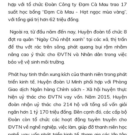
hợp với tổ chức Ðoàn Công ty Ðạm Cà Mau trao 17
suất học bổng “Ðạm Cà Mau - Hạt ngọc mùa vàng”,
với tổng giá trị hơn 62 triệu đồng.
Ngoài ra, từ đầu năm đến nay, Huyện đoàn tổ chức 8
đợt ra quân “Ngày Chủ nhật xanh” tại các xã, thị trấn
để thu vớt rác trên sông, phát quang bụi rậm nhằm
nâng cao ý thức cho ÐVTN và Nhân dân trong việc
bảo vệ vệ sinh môi trường.
Phát huy tinh thần xung kích của thanh niên trong phát
triển kinh tế, Huyện đoàn U Minh phối hợp với Phòng
Giao dịch Ngân hàng Chính sách - Xã hội huyện thực
hiện uỷ thác cho ÐVTN vay vốn. Năm 2015, Huyện
đoàn nhận uỷ thác cho 214 hộ với tổng số vốn giải
ngân hơn 1 tỷ 170 triệu đồng. Bên cạnh đó, các cấp bộ
Ðoàn còn tổ chức các hoạt động tuyên truyền cho
ÐVTN về nghề nghiệp, việc làm, giúp đỡ thanh niên học
nghề, vay vốn phát triển kinh tế, tham gia các lớp tập