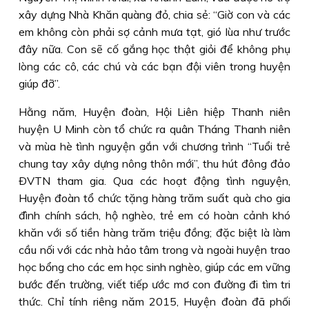
xây dựng Nhà Khăn quàng đỏ, chia sẻ: “Giờ con và các
em không còn phải sợ cảnh mưa tạt, gió lùa như trước
đây nữa. Con sẽ cố gắng học thật giỏi để không phụ
lòng các cô, các chú và các bạn đội viên trong huyện
giúp đỡ”.
Hằng năm, Huyện đoàn, Hội Liên hiệp Thanh niên
huyện U Minh còn tổ chức ra quân Tháng Thanh niên
và mùa hè tình nguyện gắn với chương trình “Tuổi trẻ
chung tay xây dựng nông thôn mới”, thu hút đông đảo
ÐVTN tham gia. Qua các hoạt động tình nguyện,
Huyện đoàn tổ chức tặng hàng trăm suất quà cho gia
đình chính sách, hộ nghèo, trẻ em có hoàn cảnh khó
khăn với số tiền hàng trăm triệu đồng; đặc biệt là làm
cầu nối với các nhà hảo tâm trong và ngoài huyện trao
học bổng cho các em học sinh nghèo, giúp các em vững
bước đến trường, viết tiếp ước mơ con đường đi tìm tri
thức. Chỉ tính riêng năm 2015, Huyện đoàn đã phối