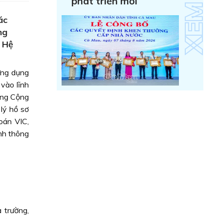
phát triển mới
ác
ng
 Hệ
ứng dụng
vào lĩnh
ẳng Cộng
lý hồ sơ
oán VIC,
nh thông
 trường,