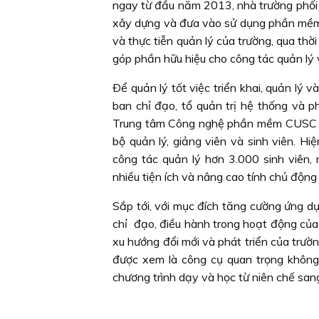
ngay từ đầu năm 2013, nhà trường phố
xây dựng và đưa vào sử dụng phần mềm H
và thực tiễn quản lý của trường, qua th
góp phần hữu hiệu cho công tác quản lý 
Ðể quản lý tốt việc triển khai, quản lý
ban chỉ đạo, tổ quản trị hệ thống và p
Trung tâm Công nghệ phần mềm CUSC c
bộ quản lý, giảng viên và sinh viên. H
công tác quản lý hơn 3.000 sinh viên,
nhiều tiện ích và nâng cao tính chủ động
Sắp tới, với mục đích tăng cường ứng d
chỉ đạo, điều hành trong hoạt động của 
xu hướng đổi mới và phát triển của trườ
được xem là công cụ quan trọng không 
chương trình dạy và học từ niên chế sang t