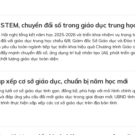
 STEM, chuyển đổi số trong giáo dục trung họ
ại Hội nghị tổng kết năm học 2025-2026 và triển khai nhiệm vụ trọng 
ối với giáo dục trung học chiều 6/8, Giám đốc Sở Giáo dục và Đào 
êu cầu toàn ngành tiếp tục triển khai hiệu quả Chương trình Giáo 
đẩy mạnh chuyển đổi số, ứng dụng trí tuệ nhân tạo (AI), phát triển g
hất lượng giáo dục toàn diện.
p xếp cơ sở giáo dục, chuẩn bị năm học mới
lưới cơ sở giáo dục tinh gọn, đồng bộ, phù hợp với mô hình chính 
và đáp ứng yêu cầu đổi mới giáo dục trong giai đoạn mới, UBND tỉn
rình thực hiện sắp xếp các cơ sở giáo dục trên địa bàn tỉnh.