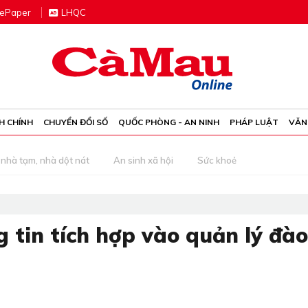
e
P
aper
LHQC
H CHÍNH
CHUYỂN ĐỔI SỐ
QUỐC PHÒNG - AN NINH
PHÁP LUẬT
VĂN
nhà tạm, nhà dột nát
An sinh xã hội
Sức khoẻ
 tin tích hợp vào quản lý đào