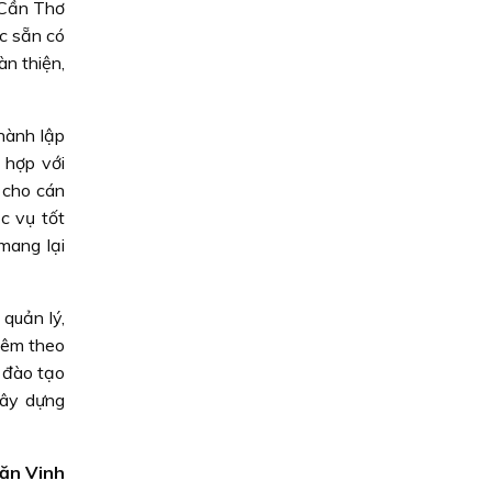
 Cần Thơ
c sẵn có
n thiện,
hành lập
 hợp với
 cho cán
c vụ tốt
mang lại
quản lý,
hêm theo
 đào tạo
xây dựng
Văn Vinh