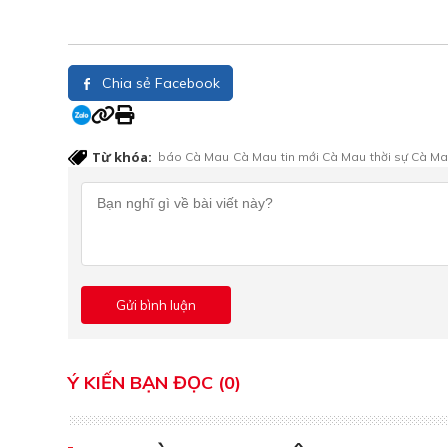
Chia sẻ Facebook
Từ khóa:
báo Cà Mau
Cà Mau
tin mới Cà Mau
thời sự Cà M
Ý KIẾN BẠN ĐỌC (0)