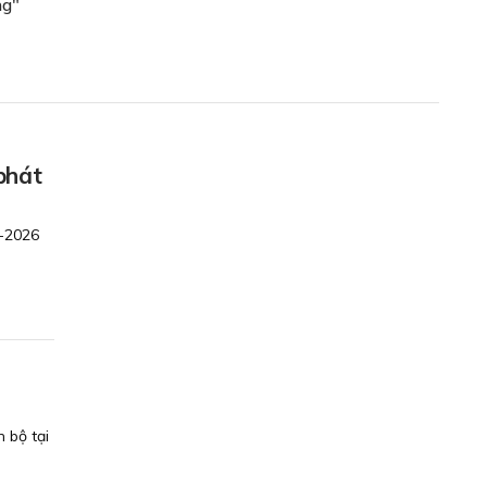
ng"
phát
5-2026
 bộ tại