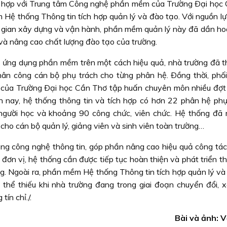
i hợp với Trung tâm Công nghệ phần mềm của Trường Ðại học
ệ thống Thông tin tích hợp quản lý và đào tạo. Với nguồn lự
ời gian xây dựng và vận hành, phần mềm quản lý này đã dần hoà
và nâng cao chất lượng đào tạo của trường.
 và ứng dụng phần mềm trên một cách hiệu quả, nhà trường đã t
hân công cán bộ phụ trách cho từng phân hệ. Ðồng thời, phối
ủa Trường Ðại học Cần Thơ tập huấn chuyên môn nhiều đợt
iện nay, hệ thống thông tin và tích hợp có hơn 22 phân hệ phụ
 người học và khoảng 90 công chức, viên chức. Hệ thống đã 
 cho cán bộ quản lý, giảng viên và sinh viên toàn trường…
ụng công nghệ thông tin, góp phần nâng cao hiệu quả công tác 
đơn vị, hệ thống cần được tiếp tục hoàn thiện và phát triển t
ng. Ngoài ra, phần mềm Hệ thống Thông tin tích hợp quản lý và
thể thiếu khi nhà trường đang trong giai đoạn chuyển đổi, 
ín chỉ./.
Bài và ảnh: 