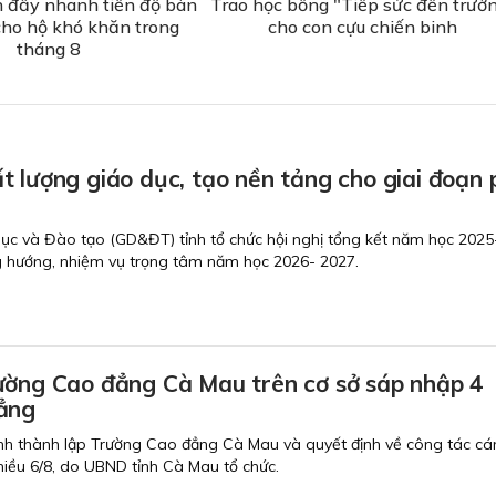
 đẩy nhanh tiến độ bàn
Trao học bổng "Tiếp sức đến trườ
cho hộ khó khăn trong
cho con cựu chiến binh
tháng 8
 lượng giáo dục, tạo nền tảng cho giai đoạn 
dục và Đào tạo (GD&ĐT) tỉnh tổ chức hội nghị tổng kết năm học 202
g hướng, nhiệm vụ trọng tâm năm học 2026- 2027.
ường Cao đẳng Cà Mau trên cơ sở sáp nhập 4
ẳng
nh thành lập Trường Cao đẳng Cà Mau và quyết định về công tác cán
chiều 6/8, do UBND tỉnh Cà Mau tổ chức.