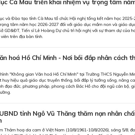
ục Cà Mau triển khai nhiệm vụ trọng tâm nă
ục và Đào tạo tỉnh Cà Mau tổ chức Hội nghị tổng kết năm học 2025-
 trọng tâm năm học 2026-2027 đối với giáo dục mầm non và giáo dục
ở GD&ĐT, Tiến sĩ Lê Hoàng Dự chủ trì hội nghị với sự tham dự của h
viên trên địa bàn tỉnh.
ăn hoá Hồ Chí Minh - Nơi bồi đắp nhân cách t
hình "Không gian Văn hoá Hồ Chí Minh" tại Trường THCS Nguyễn Mi
t huy hiệu quả giáo dục truyền thống, bồi đắp lý tưởng sống, nâng c
ành đạo đức, phương pháp, phong cách Bác Hồ cho đội ngũ cán bộ, gi
rường.
 UBND tỉnh Ngô Vũ Thăng thăm nạn nhân chấ
n
m Thảm hoạ da cam ở Việt Nam (10/8/1961-10/8/2026), sáng 5/8, đ