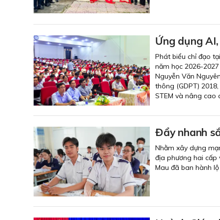
Ứng dụng AI,
Phát biểu chỉ đạo t
năm học 2026-2027 đ
Nguyễn Văn Nguyên y
thông (GDPT) 2018, 
STEM và nâng cao c
Đẩy nhanh sắ
Nhằm xây dựng mạng 
địa phương hai cấp 
Mau đã ban hành lộ t