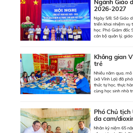
Ngành Giáo d
2026-2027
Ngày 5/8, Sở Giáo d
triển khai nhiệm vụ
học. Phó Giám đốc S
cán bộ quản lý, giáo 
Không gian V
trẻ
Nhiều năm qua, mô 
(xã Vĩnh Lợi) đã phá
thức tự học, thực h
cùng học sinh nhà t
Phó Chủ tịch
da cam/dioxi
Nhân kỷ niệm 65 nă