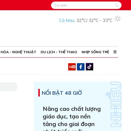
Cà Mau
,
32°C
/
32°C
-
33°C
 HÓA - NGHỆ THUẬT
DU LỊCH - THỂ THAO
NHỊP SỐNG TRẺ
NỔI BẬT 48 GIỜ
Nâng cao chất lượng
giáo dục, tạo nền
tảng cho giai đoạn