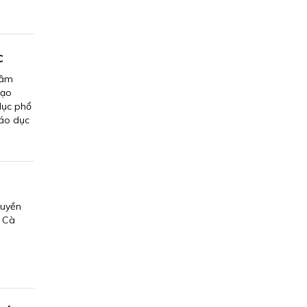
c
tâm
tạo
dục phổ
iáo dục
quyền
h Cà