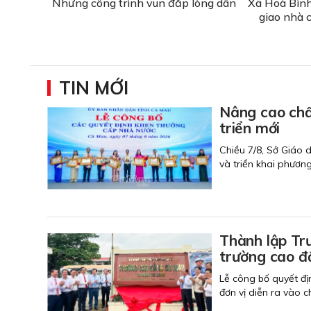
Những công trình vun đắp lòng dân
Xã Hoà Bình
giao nhà 
TIN MỚI
Nâng cao chất
triển mới
Chiều 7/8, Sở Giáo 
và triển khai phươn
Thành lập Tr
trường cao đ
Lễ công bố quyết đị
đơn vị diễn ra vào 