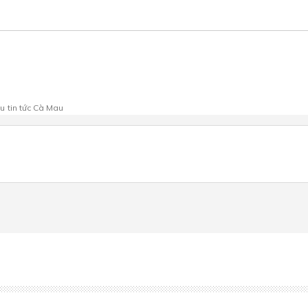
au
tin tức Cà Mau