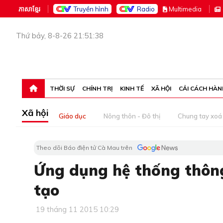
ភាសាខ្មែរ
Truyền hình
Radio
M
ultimedia
Thứ bảy, 8-8-26 21:51:38
THỜI SỰ
CHÍNH TRỊ
KINH TẾ
XÃ HỘI
CẢI CÁCH HÀN
Xã hội
Giáo dục
Nông thôn - Đô thị
Chung tay xoá 
Theo dõi Báo điện tử Cà Mau trên
Ứng dụng hệ thống thông
tạo
19 tháng 11 2015 10:29