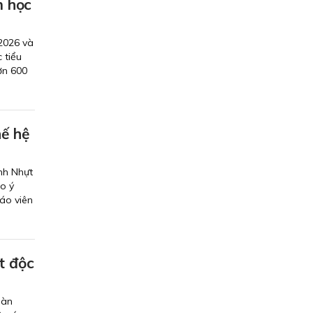
m học
2026 và
 tiểu
ơn 600
hế hệ
nh Nhựt
ao ý
áo viên
t độc
oàn