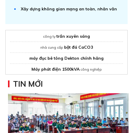
Xây dựng không gian mạng an toàn, nhân văn
trần xuyên sáng
công ty
bột đá CaCO3
nhà cung cấp
máy đục bê tông Dekton chính hãng
Máy phát điện 1500kVA
công nghiệp
mẫu nhà phố hiện đại
TIN MỚI
Cấu tạo trạm trộn Asphalt
pa lăng xích lắc tay
Bảng giá
ống cao su
Hà Nội
bạt xanh cam
Giải pháp che nắng che mưa với
dày dặn, chống
thấm nước