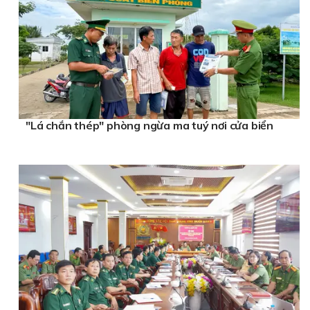
"Lá chắn thép" phòng ngừa ma tuý nơi cửa biển