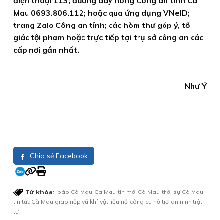
điện thoại 113; đường dây nóng Công an tỉnh Cà
Mau 0693.806.112; hoặc qua ứng dụng VNeID;
trang Zalo Công an tỉnh; các hòm thư góp ý, tố
giác tội phạm hoặc trực tiếp tại trụ sở công an các
cấp nơi gần nhất.
Như Ý
Chia sẻ Facebook
Từ khóa:
báo Cà Mau
Cà Mau
tin mới Cà Mau
thời sự Cà Mau
tin tức Cà Mau
giao nộp vũ khí
vật liệu nổ
công cụ hỗ trợ
an ninh trật
tự