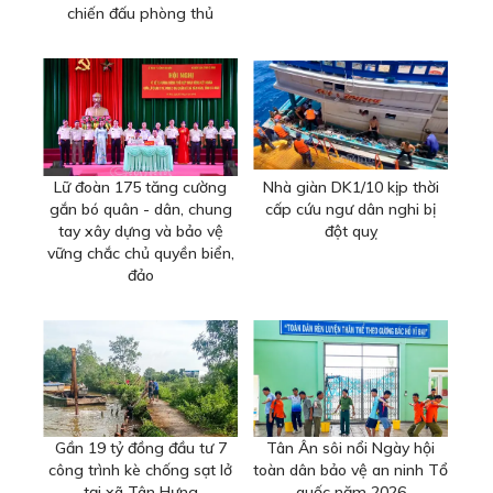
chiến đấu phòng thủ
Lữ đoàn 175 tăng cường
Nhà giàn DK1/10 kịp thời
gắn bó quân - dân, chung
cấp cứu ngư dân nghi bị
tay xây dựng và bảo vệ
đột quỵ
vững chắc chủ quyền biển,
đảo
Gần 19 tỷ đồng đầu tư 7
Tân Ân sôi nổi Ngày hội
công trình kè chống sạt lở
toàn dân bảo vệ an ninh Tổ
tại xã Tân Hưng
quốc năm 2026