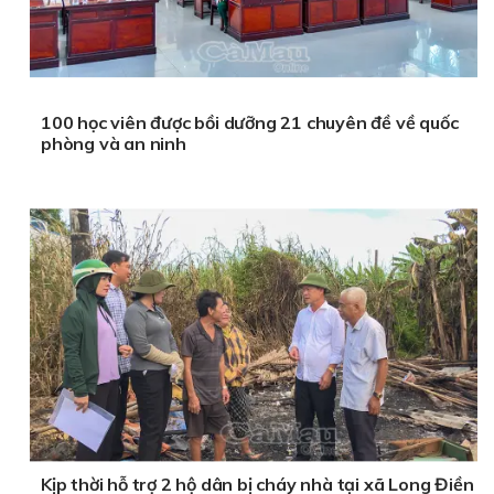
Nhựa Teflon cây
Mua
giá sỉ SLL
lan can sắt mỹ thuật
Tham khảo
cừa kính lùa
100 học viên được bồi dưỡng 21 chuyên đề về quốc
phòng và an ninh
Kịp thời hỗ trợ 2 hộ dân bị cháy nhà tại xã Long Điền