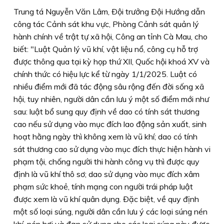
Trung tá Nguyễn Văn Lâm, Ðội trưởng Ðội Hướng dẫn
công tác Cảnh sát khu vực, Phòng Cảnh sát quản lý
hành chính về trật tự xã hội, Công an tỉnh Cà Mau, cho
biết: "Luật Quản lý vũ khí, vật liệu nổ, công cụ hỗ trợ
được thông qua tại kỳ họp thứ XII, Quốc hội khoá XV và
chính thức có hiệu lực kể từ ngày 1/1/2025. Luật có
nhiều điểm mới đã tác động sâu rộng đến đời sống xã
hội, tuy nhiên, người dân cần lưu ý một số điểm mới như
sau: luật bổ sung quy định về dao có tính sát thương
cao nếu sử dụng vào mục đích lao động sản xuất, sinh
hoạt hằng ngày thì không xem là vũ khí; dao có tính
sát thương cao sử dụng vào mục đích thực hiện hành vi
phạm tội, chống người thi hành công vụ thì được quy
định là vũ khí thô sơ; dao sử dụng vào mục đích xâm
phạm sức khoẻ, tính mạng con người trái pháp luật
được xem là vũ khí quân dụng. Ðặc biệt, về quy định
một số loại súng, người dân cần lưu ý các loại súng nén