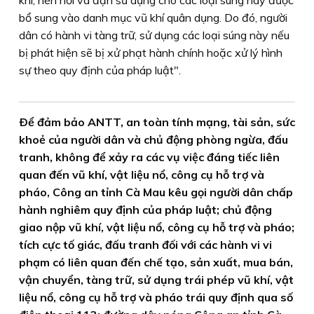
khí, nén hơi và đạn sử dụng cho các loại súng này được
bổ sung vào danh mục vũ khí quân dụng. Do đó, người
dân có hành vi tàng trữ, sử dụng các loại súng này nếu
bị phát hiện sẽ bị xử phạt hành chính hoặc xử lý hình
sự theo quy định của pháp luật".
Ðể đảm bảo ANTT, an toàn tính mạng, tài sản, sức
khoẻ của người dân và chủ động phòng ngừa, đấu
tranh, không để xảy ra các vụ việc đáng tiếc liên
quan đến vũ khí, vật liệu nổ, công cụ hỗ trợ và
pháo, Công an tỉnh Cà Mau kêu gọi người dân chấp
hành nghiêm quy định của pháp luật; chủ động
giao nộp vũ khí, vật liệu nổ, công cụ hỗ trợ và pháo;
tích cực tố giác, đấu tranh đối với các hành vi vi
phạm có liên quan đến chế tạo, sản xuất, mua bán,
vận chuyển, tàng trữ, sử dụng trái phép vũ khí, vật
liệu nổ, công cụ hỗ trợ và pháo trái quy định qua số