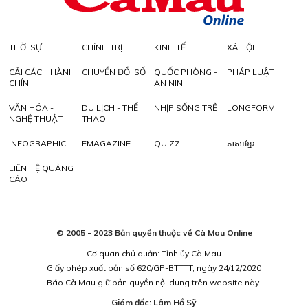
THỜI SỰ
CHÍNH TRỊ
KINH TẾ
XÃ HỘI
CẢI CÁCH HÀNH
CHUYỂN ĐỔI SỐ
QUỐC PHÒNG -
PHÁP LUẬT
CHÍNH
AN NINH
VĂN HÓA -
DU LỊCH - THỂ
NHỊP SỐNG TRẺ
LONGFORM
NGHỆ THUẬT
THAO
INFOGRAPHIC
EMAGAZINE
QUIZZ
ភាសាខ្មែរ
LIÊN HỆ QUẢNG
CÁO
© 2005 - 2023 Bản quyền thuộc về Cà Mau Online
Cơ quan chủ quản: Tỉnh ủy Cà Mau
Giấy phép xuất bản số 620/GP-BTTTT, ngày 24/12/2020
Báo Cà Mau giữ bản quyền nội dung trên website này.
Giám đốc: Lâm Hồ Sỹ