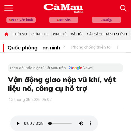
Truyền hình
Radio
ភាសាខ្មែរ
THỜI SỰ
CHÍNH TRỊ
KINH TẾ
XÃ HỘI
CẢI CÁCH HÀNH CHÍNH
Quốc phòng - an ninh
Phòng chống thiên tai
Bi
Theo dõi Báo điện tử Cà Mau trên
Vận động giao nộp vũ khí, vật
liệu nổ, công cụ hỗ trợ
13 tháng 05 2025 05:02