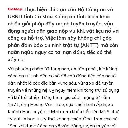
Thực hiện chỉ đạo của Bộ Công an và
UBND tỉnh Cà Mau, Công an tỉnh triển khai
nhiều giải pháp đẩy mạnh tuyên truyền, vận
động người dân giao nộp vũ khí, vật liệu nổ và
công cụ hỗ trợ. Việc làm này không chỉ góp
phần đảm bảo an ninh trật tự (ANTT) mà còn
ngăn ngừa nguy cơ tai nạn đáng tiếc có thể
xảy ra.
Với phương châm “đi từng ngõ, gõ từng nhà”, lực lượng
công an từ tỉnh đến cơ sở đã chủ động tiếp cận người
dân, nhất là các địa bàn vùng sâu, vùng xa để tuyên
truyền về những hệ luỵ nguy hiểm khi tàng trữ, sử dụng
vũ khí trái phép. Từng tham gia cách mạng từ năm
1971, ông Hoàng Văn Treo, cựu chiến binh Ấp 5, xã
Khánh Hoà, huyện U Minh xem khẩu tiểu liên M16 như
kỷ vật, là bạn tri kỷ thời kháng chiến. Ông Treo chia sẻ:
"Sau khi được Công an xã vận động, tuyên truyền về