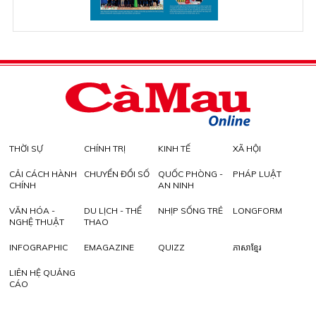
THỜI SỰ
CHÍNH TRỊ
KINH TẾ
XÃ HỘI
CẢI CÁCH HÀNH
CHUYỂN ĐỔI SỐ
QUỐC PHÒNG -
PHÁP LUẬT
CHÍNH
AN NINH
VĂN HÓA -
DU LỊCH - THỂ
NHỊP SỐNG TRẺ
LONGFORM
NGHỆ THUẬT
THAO
INFOGRAPHIC
EMAGAZINE
QUIZZ
ភាសាខ្មែរ
LIÊN HỆ QUẢNG
CÁO