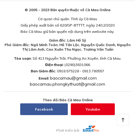
© 2005 - 2023 Bản quyền thuộc về Cà Mau Online
Cơ quan chủ quản: Tỉnh ủy Cà Mau
Giấy phép xuất bản số 620/GP-BTTTT, ngày 24/12/2020
Báo Cà Mau giữ bản quyền nội dung trên website này.
Giám đốc: Lâm Hồ Sỹ
Phó Giám đốc: Ngô Minh Toàn, Hồ Tấn Lộc, Nguyễn Quốc Danh, Nguyễn
Thị Lâm Anh, Cao Xuân Thu Ngọc, Trương Văn Tuấn
Tòa soạn:
Số 413 Nguyễn Trãi, Phường An Xuyên, tỉnh Cà Mau.
Điện thoại:
(0290)3831066
Ban Giám đốc:
0918.575228 - 0913.780557
baocamau@gmail.com
Email:
baocamau.phongkythuat@gmail.com
Theo dõi Báo Cà Mau Online
Facebook
Youtube
Phát triển bởi