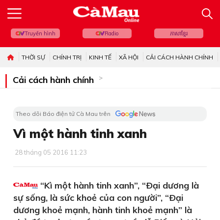
Truyền hình
Radio
ភាសាខ្មែរ
THỜI SỰ
CHÍNH TRỊ
KINH TẾ
XÃ HỘI
CẢI CÁCH HÀNH CHÍNH
Cải cách hành chính
Theo dõi Báo điện tử Cà Mau trên
Vì một hành tinh xanh
28 tháng 05 2016 11:23
“Kì một hành tinh xanh”, “Ðại dương là
sự sống, là sức khoẻ của con người”, “Ðại
dương khoẻ mạnh, hành tinh khoẻ mạnh” là