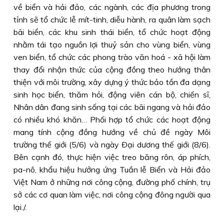
về biển và hải đảo, các ngành, các địa phương trong
tỉnh sẽ tổ chức lễ mít-tinh, diễu hành, ra quân làm sạch
bãi biển, các khu sinh thái biển, tổ chức hoạt động
nhằm tái tạo nguồn lợi thuỷ sản cho vùng biển, vùng
ven biển, tổ chức các phong trào văn hoá - xã hội làm
thay đổi nhận thức của cộng đồng theo hướng thân
thiện với môi trường, xây dựng ý thức bảo tồn đa dạng
sinh học biển, thăm hỏi, động viên cán bộ, chiến sĩ,
Nhân dân đang sinh sống tại các bãi ngang và hải đảo
có nhiều khó khăn… Phối hợp tổ chức các hoạt động
mang tính cộng đồng hướng về chủ đề ngày Môi
trường thế giới (5/6) và ngày Ðại dương thế giới (8/6).
Bên cạnh đó, thực hiện việc treo băng rôn, áp phích,
pa-nô, khẩu hiệu hưởng ứng Tuần lễ Biển và Hải đảo
Việt Nam ở những nơi công cộng, đường phố chính, trụ
sở các cơ quan làm việc, nơi công cộng đông người qua
lại./.