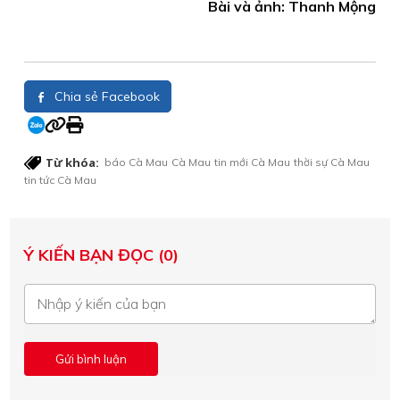
Bài và ảnh: Thanh Mộng
Chia sẻ Facebook
Từ khóa:
báo Cà Mau
Cà Mau
tin mới Cà Mau
thời sự Cà Mau
tin tức Cà Mau
Ý KIẾN BẠN ĐỌC (0)