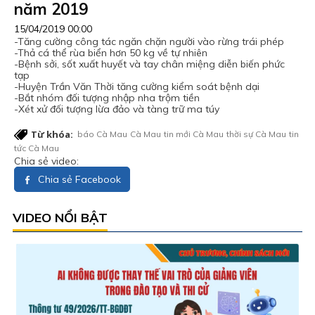
năm 2019
15/04/2019 00:00
-Tăng cường công tác ngăn chặn người vào rừng trái phép
-Thả cá thể rùa biển hơn 50 kg về tự nhiên
-Bệnh sởi, sốt xuất huyết và tay chân miệng diễn biến phức
tạp
-Huyện Trần Văn Thời tăng cường kiểm soát bệnh dại
-Bắt nhóm đối tượng nhập nha trộm tiền
-Xét xử đối tượng lừa đảo và tàng trữ ma túy
Từ khóa:
báo Cà Mau
Cà Mau
tin mới Cà Mau
thời sự Cà Mau
tin
tức Cà Mau
Chia sẻ video:
Chia sẻ Facebook
VIDEO NỔI BẬT