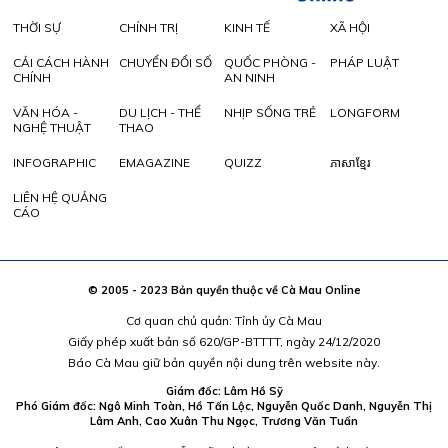
THỜI SỰ
CHÍNH TRỊ
KINH TẾ
XÃ HỘI
CẢI CÁCH HÀNH
CHUYỂN ĐỔI SỐ
QUỐC PHÒNG -
PHÁP LUẬT
CHÍNH
AN NINH
VĂN HÓA -
DU LỊCH - THỂ
NHỊP SỐNG TRẺ
LONGFORM
NGHỆ THUẬT
THAO
INFOGRAPHIC
EMAGAZINE
QUIZZ
ភាសាខ្មែរ
LIÊN HỆ QUẢNG
CÁO
© 2005 - 2023 Bản quyền thuộc về Cà Mau Online
Cơ quan chủ quản: Tỉnh ủy Cà Mau
Giấy phép xuất bản số 620/GP-BTTTT, ngày 24/12/2020
Báo Cà Mau giữ bản quyền nội dung trên website này.
Giám đốc: Lâm Hồ Sỹ
Phó Giám đốc: Ngô Minh Toàn, Hồ Tấn Lộc, Nguyễn Quốc Danh, Nguyễn Thị
Lâm Anh, Cao Xuân Thu Ngọc, Trương Văn Tuấn