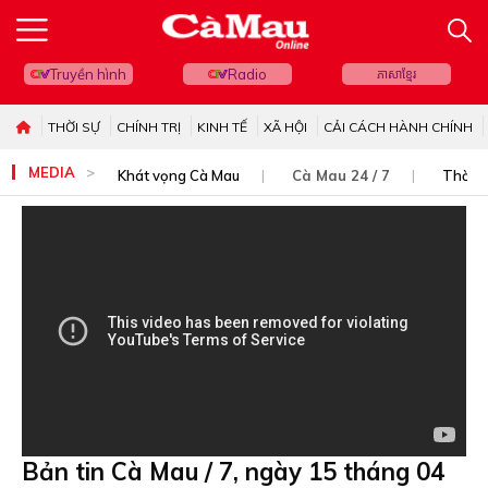
Truyền hình
Radio
ភាសាខ្មែរ
THỜI SỰ
CHÍNH TRỊ
KINH TẾ
XÃ HỘI
CẢI CÁCH HÀNH CHÍNH
MEDIA
Khát vọng Cà Mau
Cà Mau 24 / 7
Thời s
Bản tin Cà Mau / 7, ngày 15 tháng 04