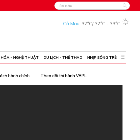
Cà Mau
,
32°C
/
32°C
-
33°C
 HÓA - NGHỆ THUẬT
DU LỊCH - THỂ THAO
NHỊP SỐNG TRẺ
cách hành chính
Theo dõi thi hành VBPL