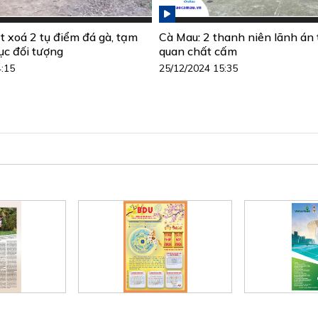
t xoá 2 tụ điểm đá gà, tạm
Cà Mau: 2 thanh niên lãnh án t
ục đối tượng
quan chất cấm
4:15
25/12/2024 15:35