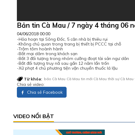
Bản tin Cà Mau / 7 ngày 4 tháng 06 
04/06/2018 00:00
-Hỏa hoạn tại Sông Đốc, 5 căn nhà bị thiêu rụi
-Không chủ quan trong trang bị thiết bị PCCC tại chỗ
-Trộm tôm hoành hành
-Bắt mại dâm trong khách sạn
-Bắt 3 đối tượng trong nhóm cưỡng đoạt tài sản ngư dân
-Bắt đối tượng truy nã sau gần 12 năm lẩn trốn
-Xử phạt 4 chủ phương tiện vận chuyển thuốc lá lậu
Từ khóa:
báo Cà Mau
Cà Mau
tin mới Cà Mau
thời sự Cà Mau
Chia sẻ video:
Chia sẻ Facebook
VIDEO NỔI BẬT