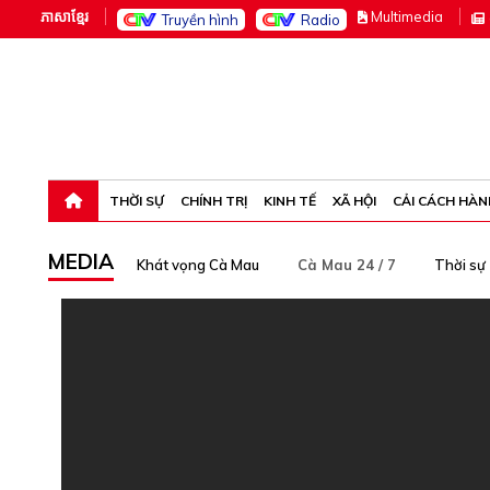
ភាសាខ្មែរ
M
ultimedia
Truyền hình
Radio
Thứ bảy, 8-8-26 09:37:42
THỜI SỰ
CHÍNH TRỊ
KINH TẾ
XÃ HỘI
CẢI CÁCH HÀN
MEDIA
Khát vọng Cà Mau
Cà Mau 24 / 7
Thời sự