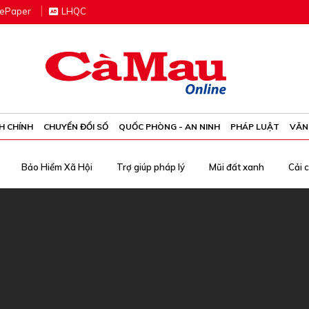
e
P
aper
LHQC
H CHÍNH
CHUYỂN ĐỔI SỐ
QUỐC PHÒNG - AN NINH
PHÁP LUẬT
VĂN
Bảo Hiểm Xã Hội
Trợ giúp pháp lý
Mũi đất xanh
Cải 