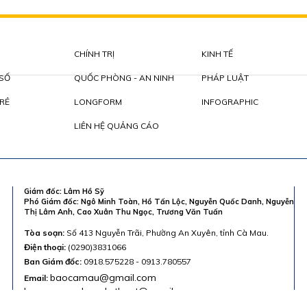
CHÍNH TRỊ
KINH TẾ
 SỐ
QUỐC PHÒNG - AN NINH
PHÁP LUẬT
RẺ
LONGFORM
INFOGRAPHIC
LIÊN HỆ QUẢNG CÁO
Giám đốc: Lâm Hồ Sỹ
Phó Giám đốc: Ngô Minh Toàn, Hồ Tấn Lộc, Nguyễn Quốc Danh, Nguyễn
Thị Lâm Anh, Cao Xuân Thu Ngọc, Trương Văn Tuấn
Tòa soạn:
Số 413 Nguyễn Trãi, Phường An Xuyên, tỉnh Cà Mau.
Điện thoại:
(0290)3831066
Ban Giám đốc:
0918.575228 - 0913.780557
baocamau@gmail.com
Email:
baocamau.phongkythuat@gmail.com