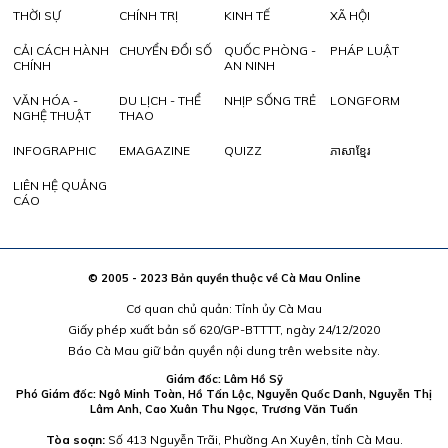
THỜI SỰ
CHÍNH TRỊ
KINH TẾ
XÃ HỘI
CẢI CÁCH HÀNH
CHUYỂN ĐỔI SỐ
QUỐC PHÒNG -
PHÁP LUẬT
CHÍNH
AN NINH
VĂN HÓA -
DU LỊCH - THỂ
NHỊP SỐNG TRẺ
LONGFORM
NGHỆ THUẬT
THAO
INFOGRAPHIC
EMAGAZINE
QUIZZ
ភាសាខ្មែរ
LIÊN HỆ QUẢNG
CÁO
© 2005 - 2023 Bản quyền thuộc về Cà Mau Online
Cơ quan chủ quản: Tỉnh ủy Cà Mau
Giấy phép xuất bản số 620/GP-BTTTT, ngày 24/12/2020
Báo Cà Mau giữ bản quyền nội dung trên website này.
Giám đốc: Lâm Hồ Sỹ
Phó Giám đốc: Ngô Minh Toàn, Hồ Tấn Lộc, Nguyễn Quốc Danh, Nguyễn Thị
Lâm Anh, Cao Xuân Thu Ngọc, Trương Văn Tuấn
Tòa soạn:
Số 413 Nguyễn Trãi, Phường An Xuyên, tỉnh Cà Mau.