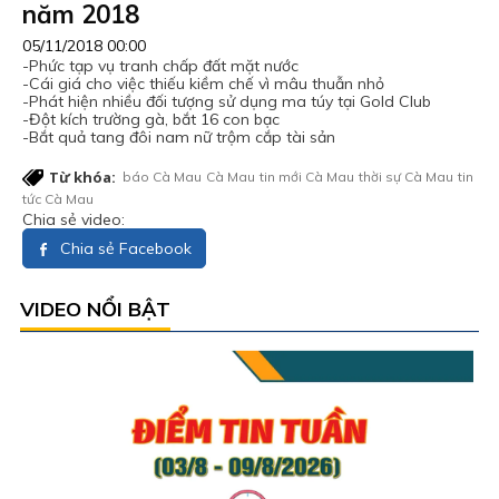
năm 2018
05/11/2018 00:00
-Phức tạp vụ tranh chấp đất mặt nước
-Cái giá cho việc thiếu kiềm chế vì mâu thuẫn nhỏ
-Phát hiện nhiều đối tượng sử dụng ma túy tại Gold Club
-Đột kích trường gà, bắt 16 con bạc
-Bắt quả tang đôi nam nữ trộm cắp tài sản
Từ khóa:
báo Cà Mau
Cà Mau
tin mới Cà Mau
thời sự Cà Mau
tin
tức Cà Mau
Chia sẻ video:
Chia sẻ Facebook
VIDEO NỔI BẬT