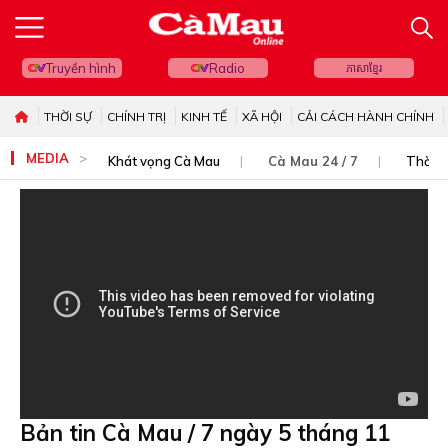
Truyền hình
Radio
ភាសាខ្មែរ
THỜI SỰ
CHÍNH TRỊ
KINH TẾ
XÃ HỘI
CẢI CÁCH HÀNH CHÍNH
MEDIA
Khát vọng Cà Mau
Cà Mau 24 / 7
Thời s
Bản tin Cà Mau / 7 ngày 5 tháng 11