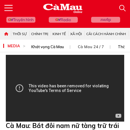
Truyền hình
Radio
ភាសាខ្មែរ
THỜI SỰ
CHÍNH TRỊ
KINH TẾ
XÃ HỘI
CẢI CÁCH HÀNH CHÍNH
MEDIA
Khát vọng Cà Mau
Cà Mau 24 / 7
Thời s
Cà Mau: Bắt đôi nam nữ tàng trữ trái