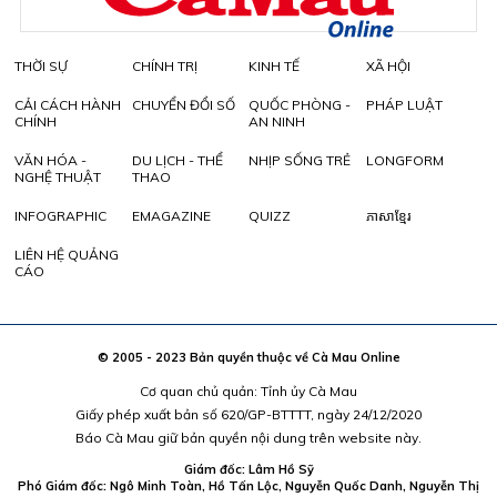
THỜI SỰ
CHÍNH TRỊ
KINH TẾ
XÃ HỘI
CẢI CÁCH HÀNH
CHUYỂN ĐỔI SỐ
QUỐC PHÒNG -
PHÁP LUẬT
CHÍNH
AN NINH
VĂN HÓA -
DU LỊCH - THỂ
NHỊP SỐNG TRẺ
LONGFORM
NGHỆ THUẬT
THAO
INFOGRAPHIC
EMAGAZINE
QUIZZ
ភាសាខ្មែរ
LIÊN HỆ QUẢNG
CÁO
© 2005 - 2023 Bản quyền thuộc về Cà Mau Online
Cơ quan chủ quản: Tỉnh ủy Cà Mau
Giấy phép xuất bản số 620/GP-BTTTT, ngày 24/12/2020
Báo Cà Mau giữ bản quyền nội dung trên website này.
Giám đốc: Lâm Hồ Sỹ
Phó Giám đốc: Ngô Minh Toàn, Hồ Tấn Lộc, Nguyễn Quốc Danh, Nguyễn Thị