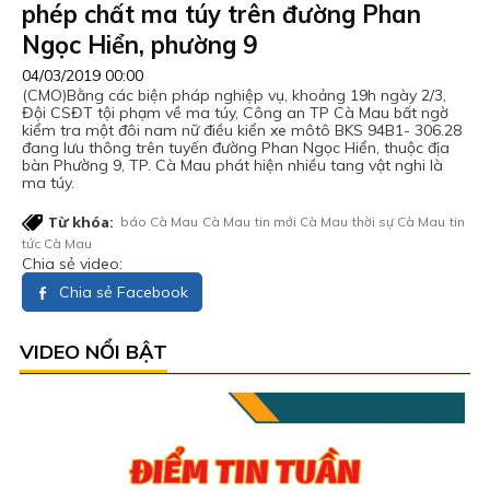
phép chất ma túy trên đường Phan
Ngọc Hiển, phường 9
04/03/2019 00:00
(CMO)Bằng các biện pháp nghiệp vụ, khoảng 19h ngày 2/3,
Đội CSĐT tội phạm về ma túy, Công an TP Cà Mau bất ngờ
kiểm tra một đôi nam nữ điều kiển xe môtô BKS 94B1- 306.28
đang lưu thông trên tuyến đường Phan Ngọc Hiển, thuộc địa
bàn Phường 9, TP. Cà Mau phát hiện nhiều tang vật nghi là
ma túy.
Từ khóa:
báo Cà Mau
Cà Mau
tin mới Cà Mau
thời sự Cà Mau
tin
tức Cà Mau
Chia sẻ video:
Chia sẻ Facebook
VIDEO NỔI BẬT