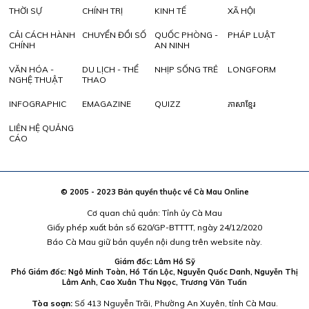
THỜI SỰ
CHÍNH TRỊ
KINH TẾ
XÃ HỘI
CẢI CÁCH HÀNH
CHUYỂN ĐỔI SỐ
QUỐC PHÒNG -
PHÁP LUẬT
CHÍNH
AN NINH
VĂN HÓA -
DU LỊCH - THỂ
NHỊP SỐNG TRẺ
LONGFORM
NGHỆ THUẬT
THAO
INFOGRAPHIC
EMAGAZINE
QUIZZ
ភាសាខ្មែរ
LIÊN HỆ QUẢNG
CÁO
© 2005 - 2023 Bản quyền thuộc về Cà Mau Online
Cơ quan chủ quản: Tỉnh ủy Cà Mau
Giấy phép xuất bản số 620/GP-BTTTT, ngày 24/12/2020
Báo Cà Mau giữ bản quyền nội dung trên website này.
Giám đốc: Lâm Hồ Sỹ
Phó Giám đốc: Ngô Minh Toàn, Hồ Tấn Lộc, Nguyễn Quốc Danh, Nguyễn Thị
Lâm Anh, Cao Xuân Thu Ngọc, Trương Văn Tuấn
Tòa soạn:
Số 413 Nguyễn Trãi, Phường An Xuyên, tỉnh Cà Mau.