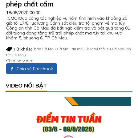
phép chất cấm
18/08/2020 00:00
(CMO)Qua công tác nghiệp vụ nắm tình hình vào khoảng 20
giờ tối 17/8, lực lượng Cảnh sát điều tra tội phạm về ma túy,
Công an tỉnh Cà Mau đã bất ngờ kiểm tra và bắt quả tang 01
đối tượng đang tàng trữ trái phép chất ma túy tại khu vực
khóm 5, phường 6, TP Cà Mau.
Từ khóa:
báo Cà Mau
Cà Mau
tin mới Cà Mau
thời sự Cà Mau
tin
tức Cà Mau
Chia sẻ video:
Chia sẻ Facebook
VIDEO NỔI BẬT