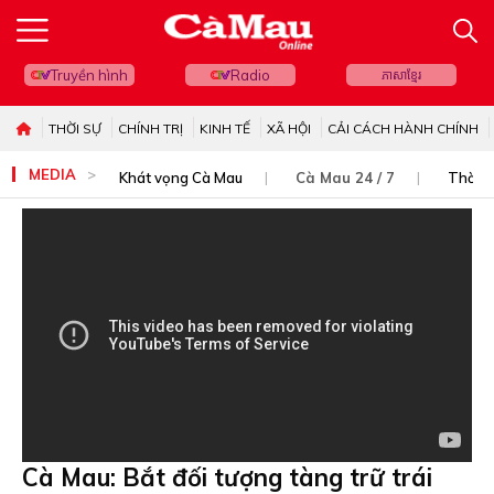
Truyền hình
Radio
ភាសាខ្មែរ
THỜI SỰ
CHÍNH TRỊ
KINH TẾ
XÃ HỘI
CẢI CÁCH HÀNH CHÍNH
MEDIA
Khát vọng Cà Mau
Cà Mau 24 / 7
Thời s
Cà Mau: Bắt đối tượng tàng trữ trái