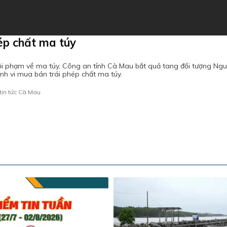
ép chất ma túy
ội phạm về ma túy, Công an tỉnh Cà Mau bắt quả tang đối tượng Ngu
h vi mua bán trái phép chất ma túy.
tin tức Cà Mau