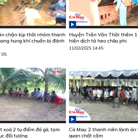
n chặn kịp thời nhóm thanh
Huyện Trần Văn Thời: thêm 1
mang hung khí chuẩn bị đánh
hiện dịch tả heo châu phi
11/02/2025 14:45
7:05
t xoá 2 tụ điểm đá gà, tạm
Cà Mau: 2 thanh niên lãnh án t
ục đối tượng
quan chất cấm