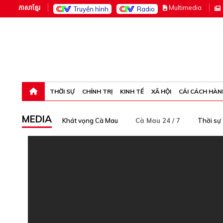
ភាសាខ្មែរ
M
ultimedia
Truyền hình
Radio
Thứ sáu, 7-8-26 12:42:09
THỜI SỰ
CHÍNH TRỊ
KINH TẾ
XÃ HỘI
CẢI CÁCH HÀN
MEDIA
Khát vọng Cà Mau
Cà Mau 24 / 7
Thời sự