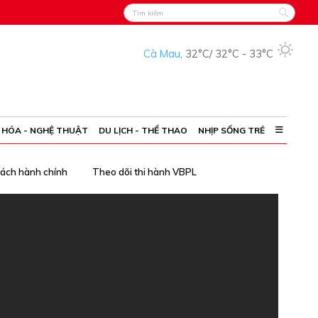
Cà Mau
,
32°C
/
32°C
-
33°C
 HÓA - NGHỆ THUẬT
DU LỊCH - THỂ THAO
NHỊP SỐNG TRẺ
cách hành chính
Theo dõi thi hành VBPL