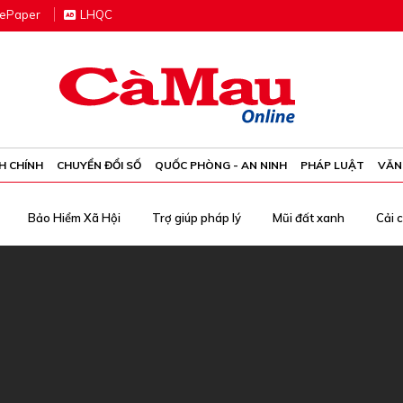
e
P
aper
LHQC
H CHÍNH
CHUYỂN ĐỔI SỐ
QUỐC PHÒNG - AN NINH
PHÁP LUẬT
VĂN
Bảo Hiểm Xã Hội
Trợ giúp pháp lý
Mũi đất xanh
Cải 