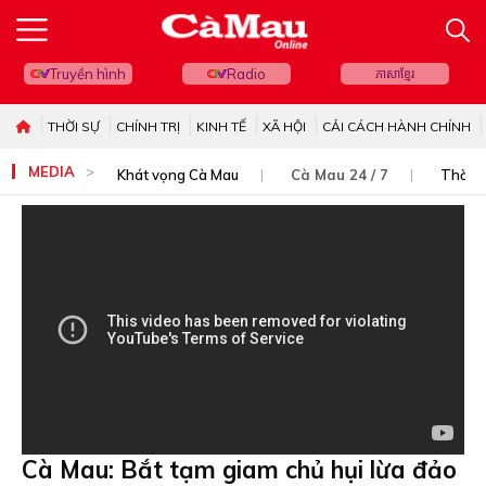
Truyền hình
Radio
ភាសាខ្មែរ
THỜI SỰ
CHÍNH TRỊ
KINH TẾ
XÃ HỘI
CẢI CÁCH HÀNH CHÍNH
MEDIA
Khát vọng Cà Mau
Cà Mau 24 / 7
Thời s
Cà Mau: Bắt tạm giam chủ hụi lừa đảo