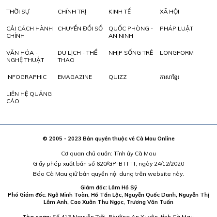
THỜI SỰ
CHÍNH TRỊ
KINH TẾ
XÃ HỘI
CẢI CÁCH HÀNH
CHUYỂN ĐỔI SỐ
QUỐC PHÒNG -
PHÁP LUẬT
CHÍNH
AN NINH
VĂN HÓA -
DU LỊCH - THỂ
NHỊP SỐNG TRẺ
LONGFORM
NGHỆ THUẬT
THAO
INFOGRAPHIC
EMAGAZINE
QUIZZ
ភាសាខ្មែរ
LIÊN HỆ QUẢNG
CÁO
© 2005 - 2023 Bản quyền thuộc về Cà Mau Online
Cơ quan chủ quản: Tỉnh ủy Cà Mau
Giấy phép xuất bản số 620/GP-BTTTT, ngày 24/12/2020
Báo Cà Mau giữ bản quyền nội dung trên website này.
Giám đốc: Lâm Hồ Sỹ
Phó Giám đốc: Ngô Minh Toàn, Hồ Tấn Lộc, Nguyễn Quốc Danh, Nguyễn Thị
Lâm Anh, Cao Xuân Thu Ngọc, Trương Văn Tuấn
Tòa soạn:
Số 413 Nguyễn Trãi, Phường An Xuyên, tỉnh Cà Mau.