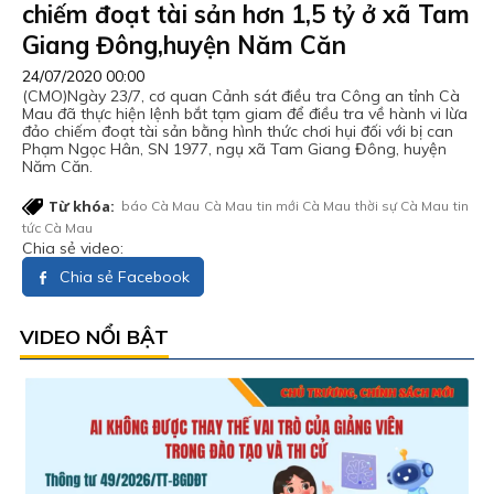
chiếm đoạt tài sản hơn 1,5 tỷ ở xã Tam
Giang Đông,huyện Năm Căn
24/07/2020 00:00
(CMO)Ngày 23/7, cơ quan Cảnh sát điều tra Công an tỉnh Cà
Mau đã thực hiện lệnh bắt tạm giam để điều tra về hành vi lừa
đảo chiếm đoạt tài sản bằng hình thức chơi hụi đối với bị can
Phạm Ngọc Hân, SN 1977, ngụ xã Tam Giang Đông, huyện
Năm Căn.
Từ khóa:
báo Cà Mau
Cà Mau
tin mới Cà Mau
thời sự Cà Mau
tin
tức Cà Mau
Chia sẻ video:
Chia sẻ Facebook
VIDEO NỔI BẬT