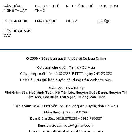
VĂN HÓA -
DU LỊCH - THỂ
NHỊP SỐNG TRẺ
LONGFORM
NGHỆ THUẬT
THAO
INFOGRAPHIC
EMAGAZINE
QUIZZ
ភាសាខ្មែរ
LIÊN HỆ QUẢNG
CÁO
© 2005 - 2023 Bản quyền thuộc về Cà Mau Online
Cơ quan chủ quản: Tỉnh ủy Cà Mau
Giấy phép xuất bản số 620/GP-BTTTT, ngày 24/12/2020
Báo Cà Mau giữ bản quyền nội dung trên website này.
Giám đốc: Lâm Hồ Sỹ
Phó Giám đốc: Ngô Minh Toàn, Hồ Tấn Lộc, Nguyễn Quốc Danh, Nguyễn Thị
Lâm Anh, Cao Xuân Thu Ngọc, Trương Văn Tuấn
Tòa soạn:
Số 413 Nguyễn Trãi, Phường An Xuyên, tỉnh Cà Mau.
Điện thoại:
(0290)3831066
Ban Giám đốc:
0918.575228 - 0913.780557
baocamau@gmail.com
Email:
baocamau.phongkythuat@gmail.com