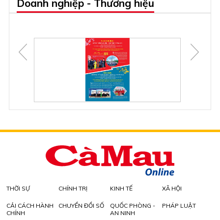
Doanh nghiệp - Thương hiệu
THỜI SỰ
CHÍNH TRỊ
KINH TẾ
XÃ HỘI
CẢI CÁCH HÀNH
CHUYỂN ĐỔI SỐ
QUỐC PHÒNG -
PHÁP LUẬT
CHÍNH
AN NINH