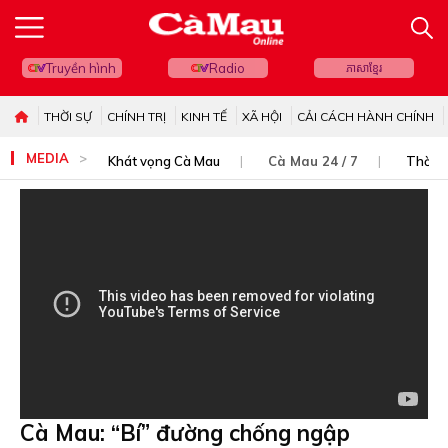
Truyền hình
Radio
ភាសាខ្មែរ
THỜI SỰ
CHÍNH TRỊ
KINH TẾ
XÃ HỘI
CẢI CÁCH HÀNH CHÍNH
MEDIA
Khát vọng Cà Mau
Cà Mau 24 / 7
Thời s
Cà Mau: “Bí” đường chống ngập