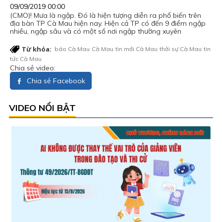
09/09/2019 00:00
(CMO)! Mưa là ngập. Đó là hiện tượng diễn ra phổ biến trên
địa bàn TP Cà Mau hiện nay. Hiện cả TP có đến 9 điểm ngập
nhiều, ngập sâu và có một số nơi ngập thường xuyên
Từ khóa:
báo Cà Mau
Cà Mau
tin mới Cà Mau
thời sự Cà Mau
tin
tức Cà Mau
Chia sẻ video:
Chia sẻ Facebook
VIDEO NỔI BẬT