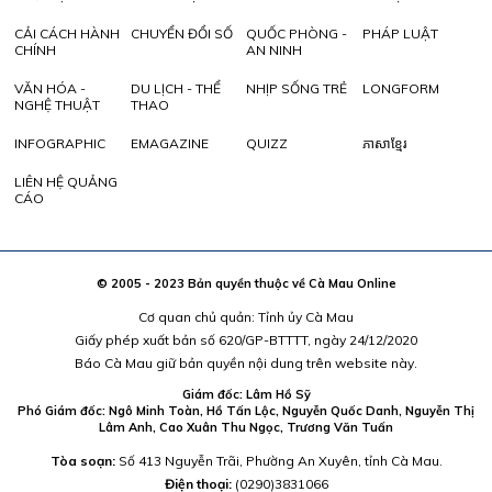
CẢI CÁCH HÀNH
CHUYỂN ĐỔI SỐ
QUỐC PHÒNG -
PHÁP LUẬT
CHÍNH
AN NINH
VĂN HÓA -
DU LỊCH - THỂ
NHỊP SỐNG TRẺ
LONGFORM
NGHỆ THUẬT
THAO
INFOGRAPHIC
EMAGAZINE
QUIZZ
ភាសាខ្មែរ
LIÊN HỆ QUẢNG
CÁO
© 2005 - 2023 Bản quyền thuộc về Cà Mau Online
Cơ quan chủ quản: Tỉnh ủy Cà Mau
Giấy phép xuất bản số 620/GP-BTTTT, ngày 24/12/2020
Báo Cà Mau giữ bản quyền nội dung trên website này.
Giám đốc: Lâm Hồ Sỹ
Phó Giám đốc: Ngô Minh Toàn, Hồ Tấn Lộc, Nguyễn Quốc Danh, Nguyễn Thị
Lâm Anh, Cao Xuân Thu Ngọc, Trương Văn Tuấn
Tòa soạn:
Số 413 Nguyễn Trãi, Phường An Xuyên, tỉnh Cà Mau.
Điện thoại:
(0290)3831066