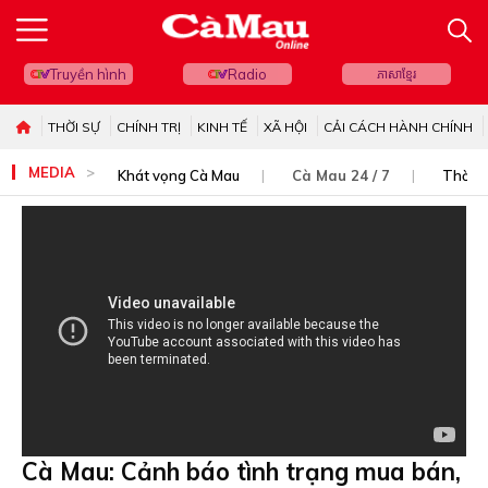
Truyền hình
Radio
ភាសាខ្មែរ
THỜI SỰ
CHÍNH TRỊ
KINH TẾ
XÃ HỘI
CẢI CÁCH HÀNH CHÍNH
MEDIA
Khát vọng Cà Mau
Cà Mau 24 / 7
Thời s
Cà Mau: Cảnh báo tình trạng mua bán,