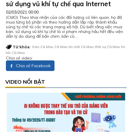
sử dụng vũ khí tự chế qua Internet
02/03/2021 00:00
(CMO) Theo khai nhận của các đối tượng có liên quan, họ đã
mua từng bộ phận và theo hướng dẫn lắp ráp thành khẩu
súng tự chế từ các trang mạng xã hội. Dù biết rằng việc mua
bán, sử dụng vũ khí tự chế là vi phạm nhưng hầu hết đều viện
dẫn lý do dùng để bắn chim, bắn cò…
Từ khóa:
báo Cà Mau
Cà Mau
tin mới Cà Mau
thời sự Cà Mau
tin
tức Cà Mau
Chia sẻ video:
Chia sẻ Facebook
VIDEO NỔI BẬT